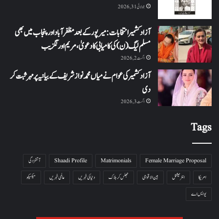
جولائی 31, 2026
آزاد کشمیر انتخابات: میرپور کے بعد مظفرآباد اور پنجاب میں بھی
مسلم لیگ (ن) کی کامیابی کا دعویٰ، مریم اورنگزیب
اگست 2, 2026
آزاد کشمیر کی عوام نے میاں محمد نواز شریف کے بیانیہ پر مہر ثبت کر
دی
اگست 3, 2026
Tags
Female Marriage Proposal
Matrimonials
Shaadi Profile
آتشزدگی
امریکا
انٹرنیشنل
بین الاقوامی
جھلس کر ہلاک
دنیا کی خبریں
عالمی خبریں
میکسیکو
یو ایس اے