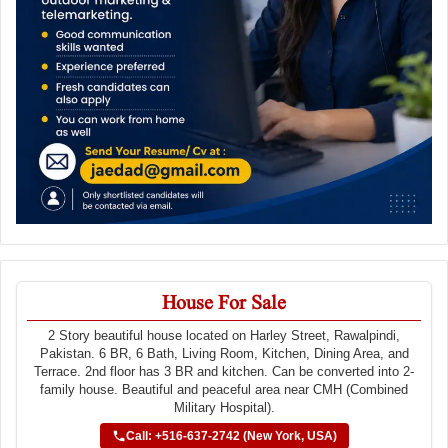
House For Sale
2 Story beautiful house located on Harley Street, Rawalpindi,
Pakistan. 6 BR, 6 Bath, Living Room, Kitchen, Dining Area, and
Terrace. 2nd floor has 3 BR and kitchen. Can be converted into 2-
family house. Beautiful and peaceful area near CMH (Combined
Military Hospital).
Call: +516-637-2742 (New York, USA)