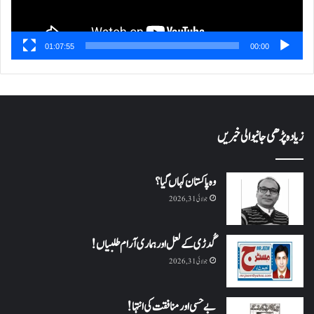
01:07:55
00:00
زیادہ پڑھی جانیوالی خبریں
وہ پاکستان کہاں گیا؟
جولائی 31, 2026
گُدڑی کے لعل اور ہماری آرام طلبیاں!
جولائی 31, 2026
بے حسی اور منافقت کی انتہا !