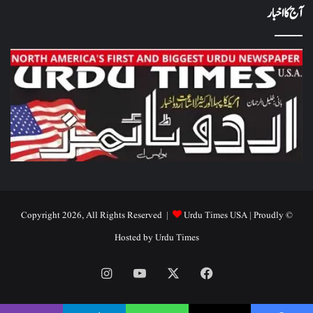
آج کا اخبار
Urdu Times USA
| Proudly
© Copyright 2026, All Rights Reserved |
Hosted by
Urdu Times
Instagram
YouTube
Facebook
X