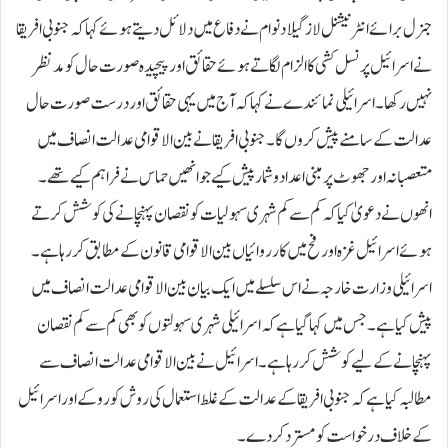
جنرل برائے انٹرنیشنل لاز گیلاد نوام نے دفاع میں دلائل دیتے ہوئے کہا کہ جنوبی افریقا
نے اسرائیل پر نسل کشی کا الزام لگاتے ہوئے حقائق اور پیچیدہ صورت حال کو مدنظر
نہیں رکھا۔اسرائیلی نمائندے نے کہا کہ آج میں یہی حقائق اور درست صورت حال
عدالت کے سامنے پیش کروں گا۔ جنوبی افریقا نے بین الاقوامی عدالت انصاف میں
متعصبانہ اور جھوٹ پر مبنی اعداد و شمار پیش کیے جو انھیں حماس نے فراہم کیے تھے۔
انھوں نے دعویٰ کیا کہ کم سے کم شہری سہولیات کو نقصان پہنچانے کی کوشش کرتے
ہوئے اسرائیل غزہ اور فح میں کارروائیاں بین الاقوامی قانون کے مطابق کر رہا ہے۔
اسرائیلی وزارت خارجہ نے اس سلسلے میں ایک بیان بین الاقوامی عدالت انصاف میں
پیش کیا ہے۔ جس میں کہا گیا ہے کہ اسرائیلی شہری سہولتوں کو بھی کم سے کم نقصان
پہنچانے کے لیے کوشش کر رہا ہے۔اسرائیل نے بین الاقوامی عدالت انصاف سے
مطالبہ کیا ہے کہ جنوبی افریقا کے عدالت کے غلط استعمال کی روش کو روکے اور اسرائیل
کے خلاف درخواست کو مسترد کر دے۔