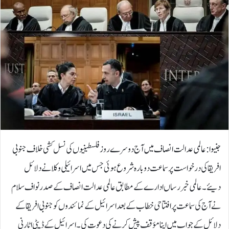
جنیوا: عالمی عدالت انصاف میں آج دوسرے روز فلسطینیوں کی نسل کشی خلاف جنوبی
افریقا کی درخواست پر سماعت دوبارہ شروع ہوئی جس میں اسرائیلی وکلا نے دلائل
دیئے۔ عالمی خبر رساں ادارے کے مطابق عالمی عدالت انصاف کے صدر نواف سلام
نے آج کی سماعت پر افتتاحی خطاب کے بعد اسرائیل کے نمائندوں کو جنوبی افریقا کے
دلائل کے جواب میں اپنا مؤقف پیش کرنے کی دعوت کی۔اسرائیل کے ڈپٹی اٹارنی