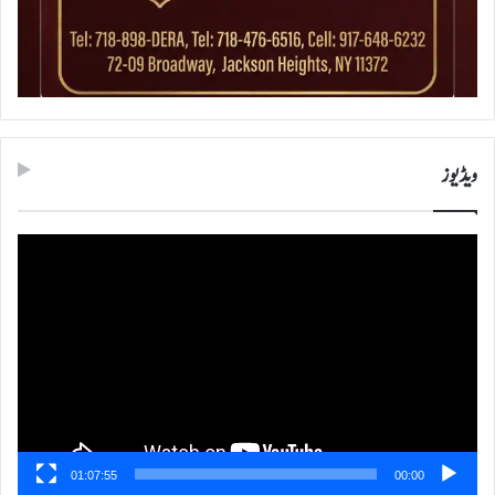
ویڈیوز
ویڈیو
پلیئر
01:07:55
00:00