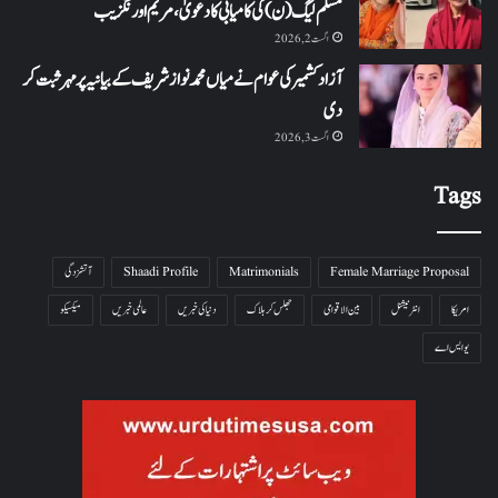
مسلم لیگ (ن) کی کامیابی کا دعویٰ، مریم اورنگزیب
اگست 2, 2026
آزاد کشمیر کی عوام نے میاں محمد نواز شریف کے بیانیہ پر مہر ثبت کر
دی
اگست 3, 2026
Tags
Female Marriage Proposal
Matrimonials
Shaadi Profile
آتشزدگی
امریکا
انٹرنیشنل
بین الاقوامی
جھلس کر ہلاک
دنیا کی خبریں
عالمی خبریں
میکسیکو
یو ایس اے