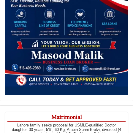
Matrimonial
Lahore family seeks proposal for USMLE-qualified Doctor
daughter, 30 years, 5'6", 60 Kg, Araein Sunni Brelvi, divorced (4