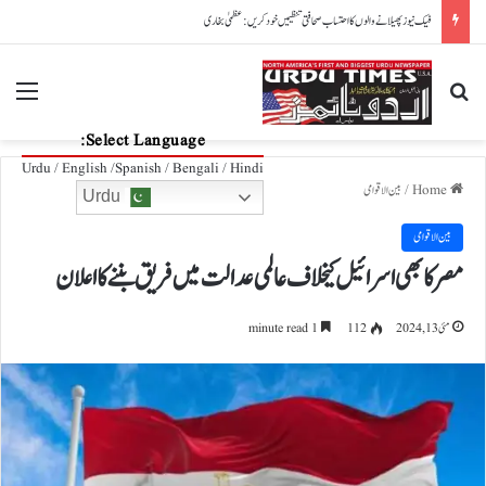
پاکستان، آذربائیجان تعلقات مزید مضبوط بنانے کے عزم کا اعادہ
nu
Search for
Select Language:
Urdu / English /Spanish / Bengali / Hindi
Home
/
بین الاقوامی
Urdu
بین الاقوامی
مصر کا بھی اسرائیل کیخلاف عالمی عدالت میں فریق بننے کا اعلان
مئی 13, 2024
112
1 minute read