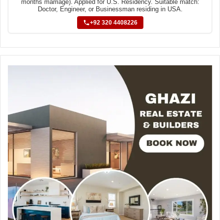
months marriage). Applied for U.S. Residency. Suitable match:
Doctor, Engineer, or Businessman residing in USA.
+92 320 4408226