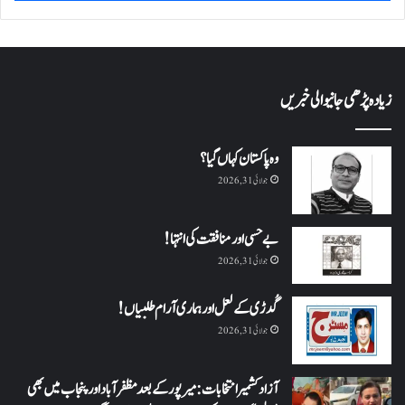
زیادہ پڑھی جانیوالی خبریں
وہ پاکستان کہاں گیا؟
جولائی 31, 2026
بے حسی اور منافقت کی انتہا !
جولائی 31, 2026
گُدڑی کے لعل اور ہماری آرام طلبیاں!
جولائی 31, 2026
آزاد کشمیر انتخابات: میرپور کے بعد مظفرآباد اور پنجاب میں بھی