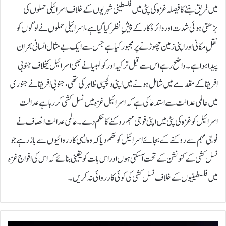
میں فریق بننے کا فیصلہ غزہ کی پٹی میں فلسطینی شہریوں کے خلاف اسرائیلی حملوں کی
بڑھتی ہوئی شدت اور دائرۂ کار کے پیشِ نظر کیا گیا ہے، اسرائیلی حملوں نے لوگوں کو
نقلِ مکانی اور اپنی زمین چھوڑنے پر مجبور کیا ہے جس سے ایک بے مثال انسانی بحران
پیدا ہوا ہے۔واضح رہے اس سے قبل ترکیہ اور کولمبیا نے بھی اسرائیل کیخلاف جنوبی
افریقا کے مقدمے میں شامل ہونے میں اپنی دلچسپی ظاہر کی تھی، جنوبی افریقا نے جنوری
میں عالمی عدالت سے استدعا کی ہے کہ اسرائیل غزہ میں نسل کشی کر رہا ہے عدالت
اسرائیل کو غزہ کی پٹی میں اپنی فوجی مہم روکنے کا حکم دے۔عالمی عدالت انصاف نے
فوجی مہم سے روکنے کے بجائے اسرائیل کو حکم دیا کہ وہ ایسی کارروائیوں سے باز رہے جو
نسل کشی کے کنونشن کے تحت آ سکتی ہوں اور اس بات کو یقینی بنائے کہ اس کی افواج غزہ
میں فلسطینیوں کے خلاف نسل کشی کی کوئی کارروائی نہ کریں۔