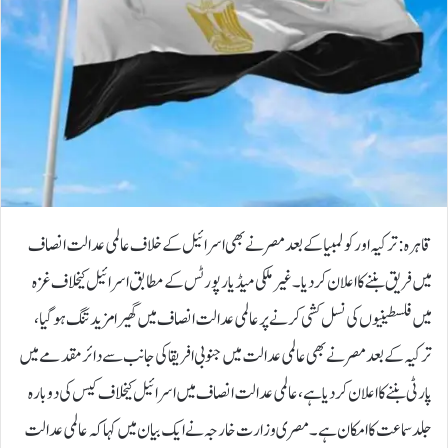
قاہرہ: ترکیہ اور کولمبیا کے بعد مصر نے بھی اسرائیل کے خلاف عالمی عدالت انصاف
میں فریق بننے کا اعلان کر دیا۔غیرملکی میڈیا رپورٹس کے مطابق اسرائیل کیخلاف غزہ
میں فلسطینیوں کی نسل کشی کرنے پر عالمی عدالت انصاف میں گھیرا مزید تنگ ہو گیا،
ترکیہ کے بعد مصر نے بھی عالمی عدالت میں جنوبی افریقا کی جانب سے دائر مقدمے میں
پارٹی بننے کا اعلان کر دیا ہے، عالمی عدالت انصاف میں اسرائیل کیخلاف کیس کی دوبارہ
جلد سماعت کا امکان ہے۔مصری وزارت خارجہ نے ایک بیان میں کہا کہ عالمی عدالت