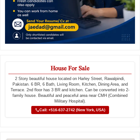
House For Sale
2 Story beautiful house located on Harley Street, Rawalpindi,
Pakistan. 6 BR, 6 Bath, Living Room, Kitchen, Dining Area, and
Terrace. 2nd floor has 3 BR and kitchen. Can be converted into 2-
family house. Beautiful and peaceful area near CMH (Combined
Military Hospital).
Call: +516-637-2742 (New York, USA)