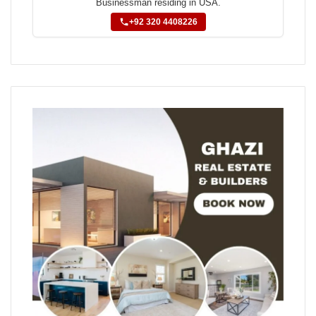
Businessman residing in USA.
+92 320 4408226