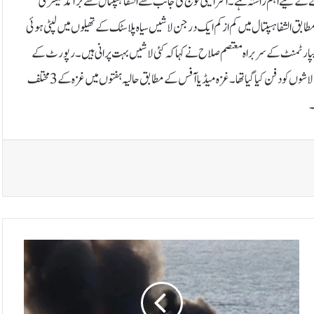
کرنے کے لیے اہم راستہ ہے۔اسرائیلی فوج کی جانب سے الشفا ہسپتال سے برآمد تیسری
طابق الشفا ہسپتال میں کم از کم ایک درجن لاشیں سیاہ پلاسٹک کے تھیلوں میں لپٹی ہوئی
پارٹمنٹ کے سربراہ معتصم صلاح نے کہا کہ کئی لاشیں بہت پرانی ہیں۔رپورٹ کے
مطابق گزشتہ ماہ ہسپتال سے دو اجتماعی قبریں آمد ہوئی تھیں جس میں 30 کے قریب لاشوں کو دفن کیا گیا تھا۔غزہ میڈیا آفس کے مطابق حالیہ ہفتوں میں غزہ کے 3 مختلف
ا
س
ر
ا
ئ