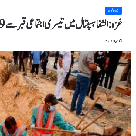
بین الاقوامی
غزہ : الشفا ہسپتال میں تیسری اجتماعی قبرسے 49 لاشیں برآمد
مئی 9, 2024