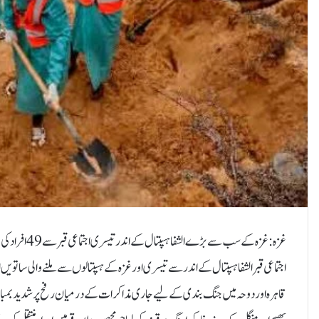
غزہ : غزہ کے 
اجتماعی قبر الشفا ہسپتال کے اندر سے تیسری اور غزہ کے ہسپتالوں سے ملنے والی سات
قاہرہ اور دوحہ میں جنگ بندی کے لیے جاری مذاکرات کے درمیان رفح پر شدید بمبا