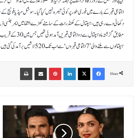
بھیجے اور منگل کے روز رفاہ کراسنگ پر قبضہ کر لیا جو محصور علاقے میں امداد منتقل 
اجتماعی قبر کے بارے میں فوری طور پر کوئی تبصرہ نہیں کیاگیا۔سوشل میڈیا فوٹیج کے م
دکھائی دے رہی ہیں، ہسپتال کے کھنڈرات کے سامنے کھڑے الشفا میں ایمرجنسی ڈی
ہسپتالوں سے ملنے والی ’7 اجتماعی قبروں‘ سے اب تک 520 لاشیں برآمد کی گئی ہیں۔
Print
Share via Email
Pinterest
LinkedIn
X
Facebook
Share
ب
چ
ے
ک
ی