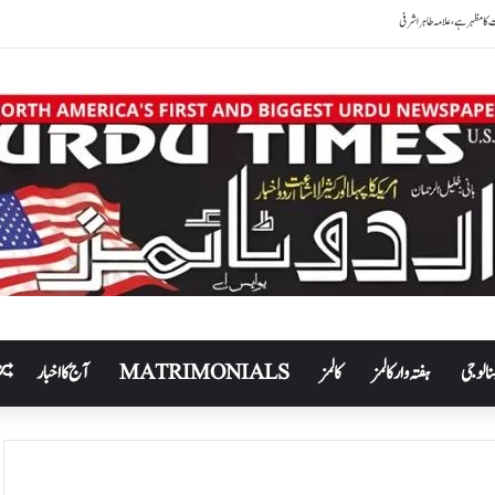
نالوجی
ہفتہ وار کالمز
کالمز
MATRIMONIALS
آج کا اخبار