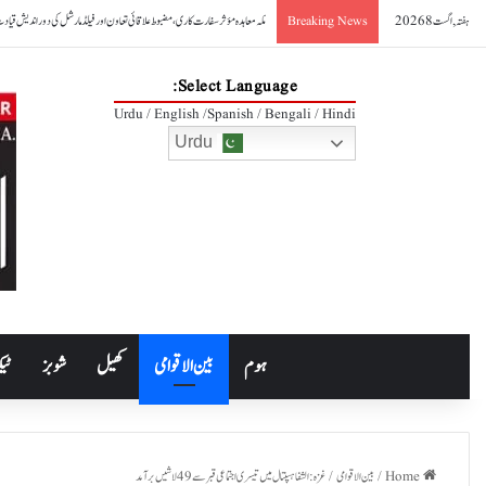
ہفتہ, اگست 8 2026
صدر آصف علی زرداری کا مکہ مشترکہ دفاعی معاہدے کا خیرمقدم
Breaking News
Select Language:
Urdu / English /Spanish / Bengali / Hindi
Urdu
ہوم
بین الاقوامی
کھیل
شوبز
ٹیک
Home
/
بین الاقوامی
/
غزہ : الشفا ہسپتال میں تیسری اجتماعی قبرسے 49 لاشیں برآمد