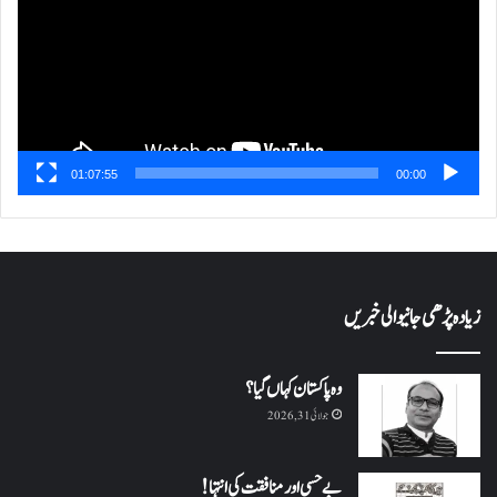
01:07:55
00:00
زیادہ پڑھی جانیوالی خبریں
وہ پاکستان کہاں گیا؟
جولائی 31, 2026
بے حسی اور منافقت کی انتہا !