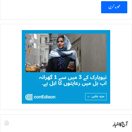
ا
ر
ت
ش
و
ی
ش
آج کا اخبار