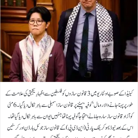
کینیڈا کے صوبے اونٹاریو میں 3 قانون سازوں کو فلسطین سے اظہارِ یکجہتی کی علامت کے
طور پر پہنا جانے والا رومال ’کوفیہ‘ پہننے پر قانون ساز اسمبلی سے باہر نکال دیا گیا۔6 مئی
کو آزاد قانون ساز سارہ جاما نے احتجاجاً کوفیہ پہنا تھا جنہیں ایوان سے باہر نکال دیا گیا تھا۔
اس کے بعد نیو ڈیموکریٹک پارٹی (این ڈی پی) کے قانون ساز جوئل ہارڈن اور کرسٹین