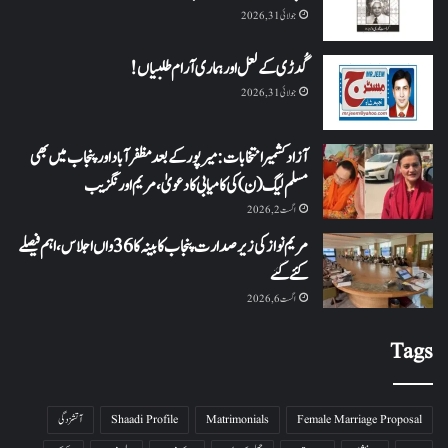
جولائی 31, 2026
گُدڑی کے لعل اور ہماری آرام طلبیاں!
جولائی 31, 2026
آزاد کشمیر انتخابات: میرپور کے بعد مظفرآباد اور پنجاب میں بھی
مسلم لیگ (ن) کی کامیابی کا دعویٰ، مریم اورنگزیب
اگست 2, 2026
مریم نواز کی زیر صدارت پنجاب کابینہ کا 36واں اجلاس،اہم فیصلے
کئے گئے
اگست 6, 2026
Tags
Female Marriage Proposal
Matrimonials
Shaadi Profile
آتشزدگی