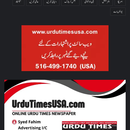
امریکا
انٹرنیشنل
بین الاقوامی
جھلس کر ہلاک
دنیا کی خبریں
عالمی خبریں
میکسیکو
یو ایس اے