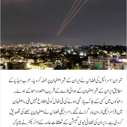
تہران: اسرائیل کی فضائیہ نے ایران کے شہر اصفہان پرحملہ کردیا۔عرب میڈیا کے
مطابق ایران کے شہر اصفہان کے ہوائی اڈے کے قریب متعدد دھماکے ہوئے۔
دھماکوں میں کسی کے ہلاک یا زخمی ہونے کی فی الحال کوئی اطلاع نہیں ملی۔اصفہان
میں 3 اسرائیلی ڈرون مار گرائے گئے۔اسرائیلی فضائیہ نے اصفہان پرحملے کی تصدیق
کردی ہے۔ ایران کی فضائی نیوی گیشن کے تعلقات عامہ کے ڈائریکٹرنے بتایا کہ