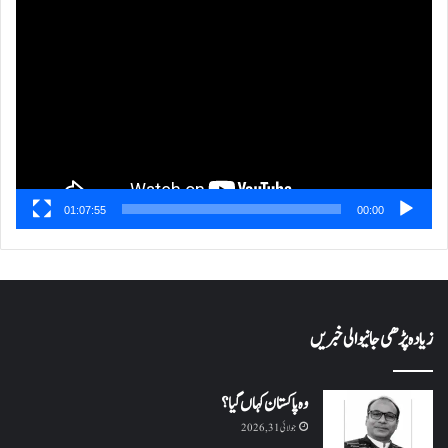
ویڈیو
پلیئر
01:07:55
00:00
زیادہ پڑھی جانیوالی خبریں
وہ پاکستان کہاں گیا؟
جولائی 31, 2026