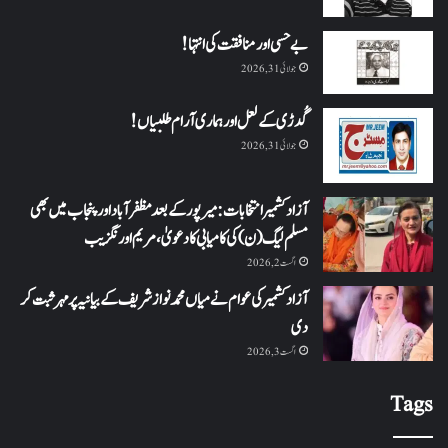
بے حسی اور منافقت کی انتہا !
جولائی 31, 2026
گُدڑی کے لعل اور ہماری آرام طلبیاں!
جولائی 31, 2026
آزاد کشمیر انتخابات: میرپور کے بعد مظفرآباد اور پنجاب میں بھی
مسلم لیگ (ن) کی کامیابی کا دعویٰ، مریم اورنگزیب
اگست 2, 2026
آزاد کشمیر کی عوام نے میاں محمد نواز شریف کے بیانیہ پر مہر ثبت کر
دی
اگست 3, 2026
Tags