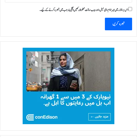
اس براؤزر میں میرا نام، ای میل، اور ویب سائٹ محفوظ رکھیں اگلی بار جب میں تبصرہ کرنے کےلیے۔