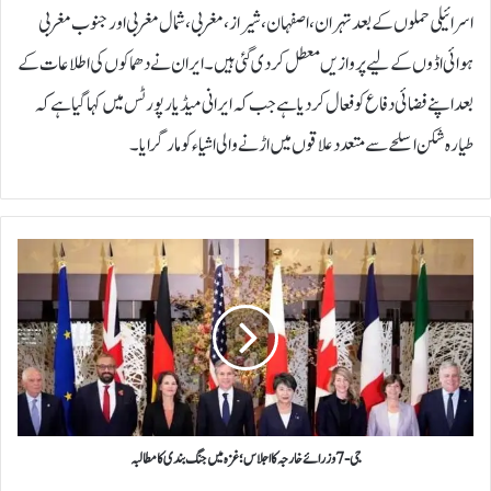
اسرائیلی حملوں کے بعد تہران، اصفہان، شیراز، مغربی، شمال مغربی اور جنوب مغربی
ہوائی اڈوں کے لیے پروازیں معطل کردی گئی ہیں۔ایران نے دھماکوں کی اطلاعات کے
بعد اپنے فضائی دفاع کو فعال کر دیا ہے جب کہ ایرانی میڈیا رپورٹس میں کہا گیا ہے کہ
طیارہ شکن اسلحے سے متعدد علاقوں میں اڑنے والی اشیاء کو مار گرایا۔
ج
ی
-
7
و
ز
ر
ا
ئ
ے
جی-7 وزرائے خارجہ کا اجلاس؛ غزہ میں جنگ بندی کا مطالبہ
خ