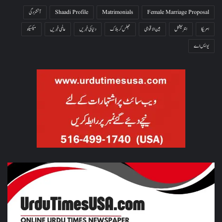
Female Marriage Proposal
Matrimonials
Shaadi Profile
آتشزدگی
امریکا
انٹرنیشنل
بین الاقوامی
جھلس کر ہلاک
دنیا کی خبریں
عالمی خبریں
میکسیکو
یو ایس اے