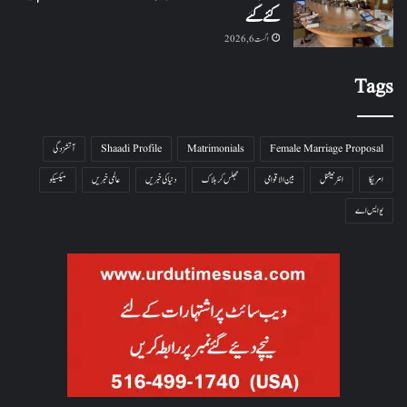
کئے گئے
اگست 6, 2026
Tags
Female Marriage Proposal
Matrimonials
Shaadi Profile
آتشزدگی
امریکا
انٹرنیشنل
بین الاقوامی
جھلس کر ہلاک
دنیا کی خبریں
عالمی خبریں
میکسیکو
یو ایس اے