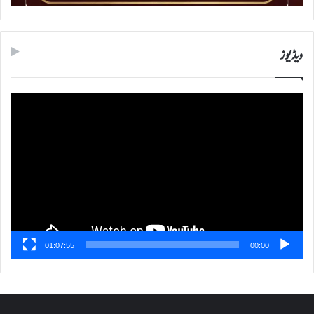
ویڈیوز
ویڈیو
پلیئر
01:07:55
00:00