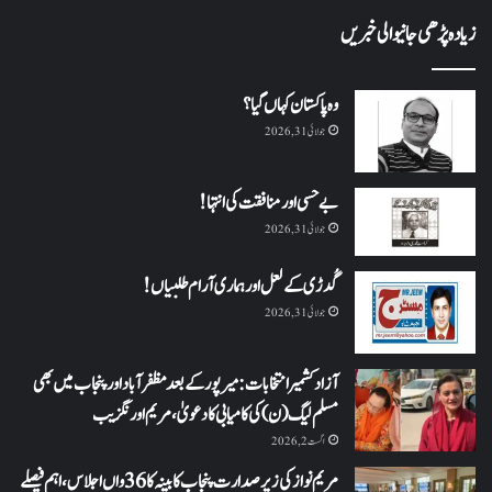
زیادہ پڑھی جانیوالی خبریں
وہ پاکستان کہاں گیا؟
جولائی 31, 2026
بے حسی اور منافقت کی انتہا !
جولائی 31, 2026
گُدڑی کے لعل اور ہماری آرام طلبیاں!
جولائی 31, 2026
آزاد کشمیر انتخابات: میرپور کے بعد مظفرآباد اور پنجاب میں بھی
مسلم لیگ (ن) کی کامیابی کا دعویٰ، مریم اورنگزیب
اگست 2, 2026
مریم نواز کی زیر صدارت پنجاب کابینہ کا 36واں اجلاس،اہم فیصلے