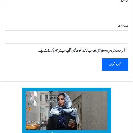
ای میل
*
و
ر
ٹ
ویب‌ سائٹ
اس براؤزر میں میرا نام، ای میل، اور ویب سائٹ محفوظ رکھیں اگلی بار جب میں تبصرہ کرنے کےلیے۔