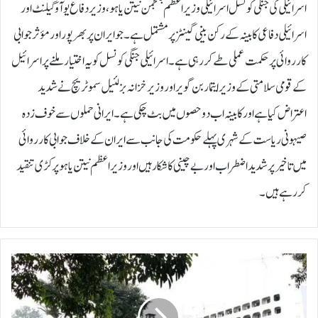
اسرائیلی کی جنگی کونسل اسرائیلی وزیر اعظم بنجمن نیتن یاہو، وزیر دفاع یوآو گیلنٹ اور
اسرائیلی دفاعی کابینہ کے رکن بینی گینٹز پر مشتمل ہے۔ جو ایران پر بھرپور اور مؤثر جوابی
کارروائی پر حکمت عملی طے کر رہی ہے۔اسرائیلی جنگی کونسل کو یہ اختیار ملنے پر اسرائیل
کے قومی سلامتی کے وزیر ایتمار بن گویر اور وزیر خزانہ بزلئیل سموٹریچ نے شدید
اعتراض کیا ہے اور کابینہ اب دو حصوں میں بٹ چکی ہے۔ایرانی حملوں سے خوف زدہ
صیہونی ریاست کے شہری پہلے حکومت کی جانب سے ایران کے خلاف جوابی کارروائی
میں تاخیر پر شدید اضطراب اور بے چینی کا شکار ہیں اور وزیراعظم نیتن یاہو پر کڑی تنقید
کر رہے ہیں۔
پ
ا
ک
س