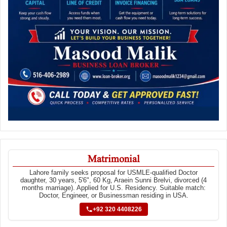
Matrimonial
Lahore family seeks proposal for USMLE-qualified Doctor
daughter, 30 years, 5'6", 60 Kg, Araein Sunni Brelvi, divorced (4
months marriage). Applied for U.S. Residency. Suitable match:
Doctor, Engineer, or Businessman residing in USA.
+92 320 4408226