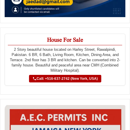
House For Sale
2 Story beautiful house located on Harley Street, Rawalpindi,
Pakistan. 6 BR, 6 Bath, Living Room, Kitchen, Dining Area, and
Terrace. 2nd floor has 3 BR and kitchen. Can be converted into 2-
family house. Beautiful and peaceful area near CMH (Combined
Military Hospital).
Call: +516-637-2742 (New York, USA)