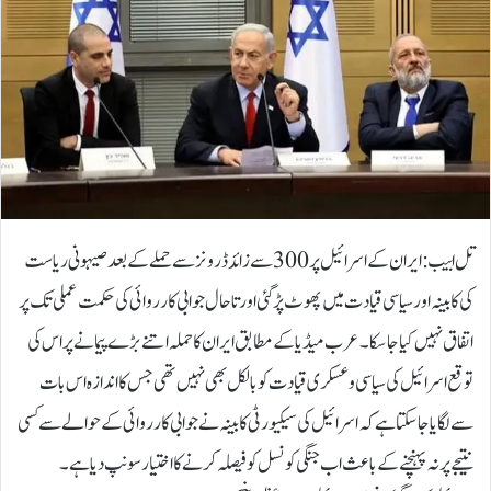
تل ابیب: ایران کے اسرائیل پر 300 سے زائد ڈرونز سے حملے کے بعد صیہونی ریاست
کی کابینہ اور سیاسی قیادت میں پھوٹ پڑگئی اور تاحال جوابی کارروائی کی حکمت عملی تک پر
اتفاق نہیں کیا جا سکا۔عرب میڈیا کے مطابق ایران کا حملہ اتنے بڑے پیمانے پر اس کی
توقع اسرائیل کی سیاسی و عسکری قیادت کو بالکل بھی نہیں تھی جس کا اندازہ اس بات
سے لگایا جا سکتا ہے کہ اسرائیل کی سیکیورٹی کابینہ نے جوابی کارروائی کے حوالے سے کسی
نتیجے پر نہ پہنچنے کے باعث اب جنگی کونسل کو فیصلہ کرنے کا اختیار سونپ دیا ہے۔