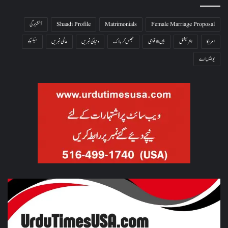
Female Marriage Proposal
Matrimonials
Shaadi Profile
آتشزدگی
امریکا
انٹرنیشنل
بین الاقوامی
جھلس کر ہلاک
دنیا کی خبریں
عالمی خبریں
میکسیکو
یو ایس اے