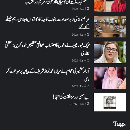
مسلم لیگ (ن) کی کامیابی کا دعویٰ، مریم اورنگزیب
اگست 2, 2026
مریم نواز کی زیر صدارت پنجاب کابینہ کا 36واں اجلاس،اہم فیصلے
کئے گئے
اگست 6, 2026
فیک نیوز پھیلانے والوں کا احتساب صحافتی تنظیمیں خود کریں: عظمیٰ
بخاری
اگست 6, 2026
آزاد کشمیر کی عوام نے میاں محمد نواز شریف کے بیانیہ پر مہر ثبت کر
دی
اگست 3, 2026
بے حسی اور منافقت کی انتہا !
جولائی 31, 2026
Tags