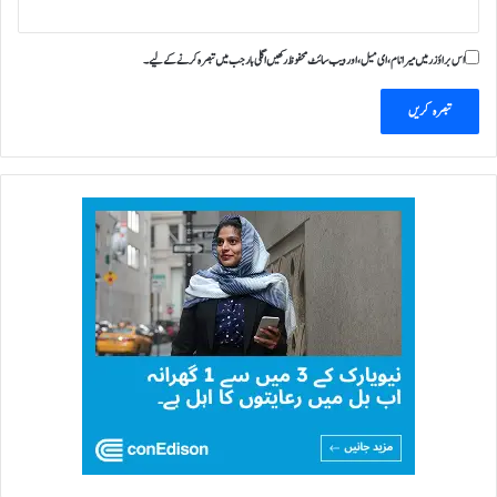
اس براؤزر میں میرا نام، ای میل، اور ویب سائٹ محفوظ رکھیں اگلی بار جب میں تبصرہ کرنے کےلیے۔