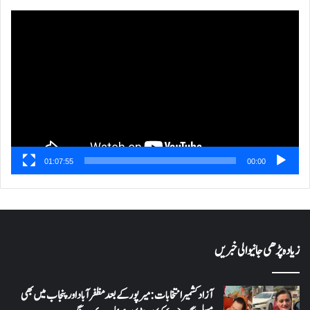
ویڈیو
پلیئر
01:07:55
00:00
زیادہ پڑھی جانیوالی خبریں
آزاد کشمیر انتخابات: میرپور کے بعد مظفرآباد اور پنجاب میں بھی