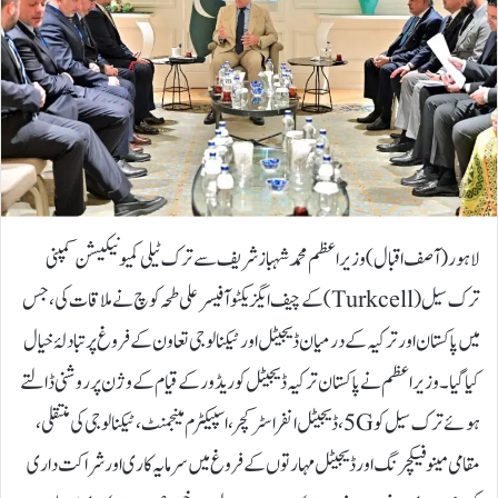
لاہور(آصف اقبال) وزیراعظم محمد شہباز شریف سے ترک ٹیلی کمیونیکیشن کمپنی
ترک سیل (Turkcell) کے چیف ایگزیکٹو آفیسر علی طحہ کوچ نے ملاقات کی، جس
میں پاکستان اور ترکیہ کے درمیان ڈیجیٹل اور ٹیکنالوجی تعاون کے فروغ پر تبادلۂ خیال
کیا گیا۔وزیراعظم نے پاکستان ترکیہ ڈیجیٹل کوریڈور کے قیام کے وژن پر روشنی ڈالتے
ہوئے ترک سیل کو 5G، ڈیجیٹل انفراسٹرکچر، اسپیکٹرم مینجمنٹ، ٹیکنالوجی کی منتقلی،
مقامی مینوفیکچرنگ اور ڈیجیٹل مہارتوں کے فروغ میں سرمایہ کاری اور شراکت داری