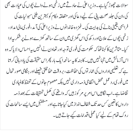
سوالات چھوڑ گیا ہے۔وزیراعلیٰ نے حادثے میں زخمی ہونے والے بچوں کی عیادت بھی
کی، ان کی جلد صحت یابی کے لیے دعا کی اور متعلقہ حکام کو بہترین طبی سہولیات کی
فراہمی یقینی بنانے کی ہدایت کی۔غمزدہ خاندانوں نے وزیراعلیٰ کی آمد، فوری مالی امداد،
زخمی بچوں کے علاج اور دکھ کی اس گھڑی میں ان کے ساتھ کھڑے ہونے پر شکریہ ادا
کیا۔ متاثرین کا کہنا تھا کہ حکومت کی فوری توجہ اور تعاون نے انہیں یہ احساس دلایا کہ وہ
اس آزمائش میں تنہا نہیں ہیں۔کاہنہ کا یہ سانحہ ایک بار پھر اس حقیقت کی یاد دہانی کراتا
ہے کہ تعلیمی اداروں کی عمارتوں کی حفاظت، بروقت حفاظتی فیصلے اور ہنگامی صورتحال
میں فوری ردعمل محض انتظامی ذمہ داری نہیں بلکہ معصوم جانوں کے تحفظ کا بنیادی
تقاضا ہے۔ اب نگاہیں اس امر پر مرکوز ہیں کہ واقعے کی مکمل تحقیقات کے بعد ذمہ
داروں کا تعین کس حد تک شفاف انداز میں کیا جاتا ہے اور مستقبل میں ایسے سانحات کی
روک تھام کے لیے کیا عملی اقدامات کیے جاتے ہیں۔