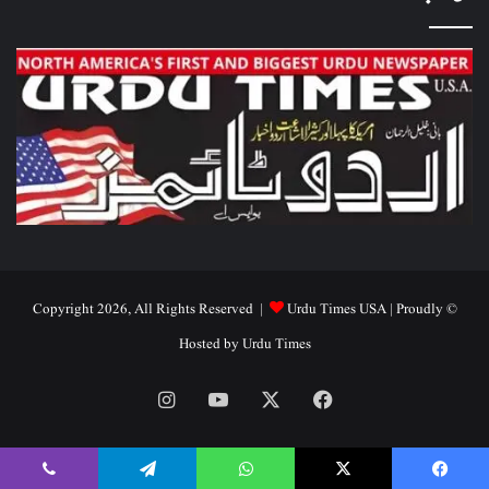
Urdu Times USA
| Proudly
© Copyright 2026, All Rights Reserved |
Hosted by
Urdu Times
Instagram
YouTube
Facebook
X