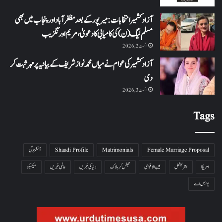
آزاد کشمیر انتخابات: میرپور کے بعد مظفرآباد اور پنجاب میں بھی
مسلم لیگ (ن) کی کامیابی کا دعویٰ، مریم اورنگزیب
اگست 2, 2026
آزاد کشمیر کی عوام نے میاں محمد نواز شریف کے بیانیہ پر مہر ثبت کر
دی
اگست 3, 2026
Tags
Female Marriage Proposal
Matrimonials
Shaadi Profile
آتشزدگی
امریکا
انٹرنیشنل
بین الاقوامی
جھلس کر ہلاک
دنیا کی خبریں
عالمی خبریں
میکسیکو
یو ایس اے