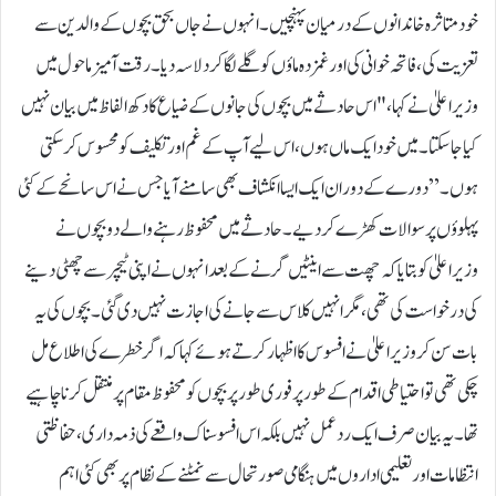
خود متاثرہ خاندانوں کے درمیان پہنچیں۔ انہوں نے جاں بحق بچوں کے والدین سے
تعزیت کی، فاتحہ خوانی کی اور غمزدہ ماؤں کو گلے لگا کر دلاسہ دیا۔ رقت آمیز ماحول میں
وزیراعلیٰ نے کہا، "اس حادثے میں بچوں کی جانوں کے ضیاع کا دکھ الفاظ میں بیان نہیں
کیا جا سکتا۔ میں خود ایک ماں ہوں، اس لیے آپ کے غم اور تکلیف کو محسوس کر سکتی
ہوں۔”دورے کے دوران ایک ایسا انکشاف بھی سامنے آیا جس نے اس سانحے کے کئی
پہلوؤں پر سوالات کھڑے کر دیے۔ حادثے میں محفوظ رہنے والے دو بچوں نے
وزیراعلیٰ کو بتایا کہ چھت سے اینٹیں گرنے کے بعد انہوں نے اپنی ٹیچر سے چھٹی دینے
کی درخواست کی تھی، مگر انہیں کلاس سے جانے کی اجازت نہیں دی گئی۔ بچوں کی یہ
بات سن کر وزیراعلیٰ نے افسوس کا اظہار کرتے ہوئے کہا کہ اگر خطرے کی اطلاع مل
چکی تھی تو احتیاطی اقدام کے طور پر فوری طور پر بچوں کو محفوظ مقام پر منتقل کرنا چاہیے
تھا۔یہ بیان صرف ایک ردعمل نہیں بلکہ اس افسوسناک واقعے کی ذمہ داری، حفاظتی
انتظامات اور تعلیمی اداروں میں ہنگامی صورتحال سے نمٹنے کے نظام پر بھی کئی اہم