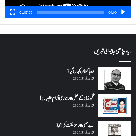
01:07:55
00:00
زیادہ پڑھی جانیوالی خبریں
وہ پاکستان کہاں گیا؟
جولائی 31, 2026
گُدڑی کے لعل اور ہماری آرام طلبیاں!
جولائی 31, 2026
بے حسی اور منافقت کی انتہا !
جولائی 31, 2026