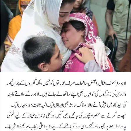
لاہور (آصف اقبال) بعض سانحات صرف عمارتوں کو نہیں، بلکہ گھروں کے چراغ اور
والدین کی زندگیوں کی خوشیاں بھی اپنے ساتھ لے جاتے ہیں۔ لاہور کے علاقے کاہنہ
کی عیدگاہ میں پیش آنے والا المناک حادثہ بھی ایسا ہی ایک المیہ ثابت ہوا، جہاں ایک
چھت گرنے سے معصوم بچوں کی جانیں چلی گئیں اور کئی خاندان ہمیشہ کے لیے غم کی
چادر اوڑھنے پر مجبور ہوگئے۔اسی درد کو بانٹنے کے لیے وزیراعلیٰ پنجاب مریم نواز شریف