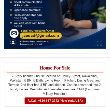
House For Sale
2 Story beautiful house located on Harley Street, Rawalpindi,
Pakistan. 6 BR, 6 Bath, Living Room, Kitchen, Dining Area, and
Terrace. 2nd floor has 3 BR and kitchen. Can be converted into 2-
family house. Beautiful and peaceful area near CMH (Combined
Military Hospital).
Call: +516-637-2742 (New York, USA)