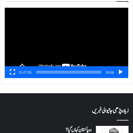
ویڈیو
پلیئر
01:07:55
00:00
زیادہ پڑھی جانیوالی خبریں
وہ پاکستان کہاں گیا؟