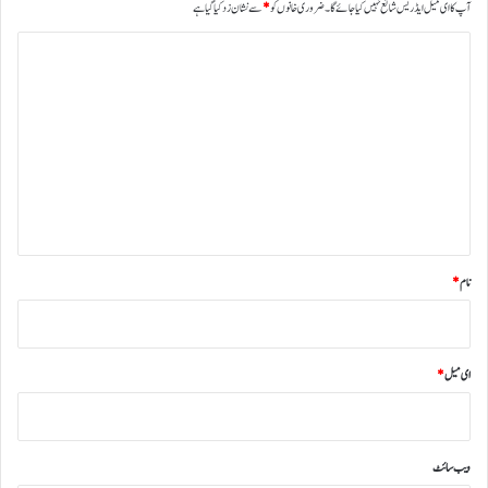
آپ کا ای میل ایڈریس شائع نہیں کیا جائے گا۔
ضروری خانوں کو
*
سے نشان زد کیا گیا ہے
ت
ب
ص
ر
ہ
*
نام
*
ای میل
*
ویب‌ سائٹ