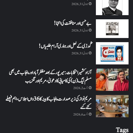
جولائی 31, 2026
بے حسی اور منافقت کی انتہا !
جولائی 31, 2026
گُدڑی کے لعل اور ہماری آرام طلبیاں!
جولائی 31, 2026
آزاد کشمیر انتخابات: میرپور کے بعد مظفرآباد اور پنجاب میں بھی
مسلم لیگ (ن) کی کامیابی کا دعویٰ، مریم اورنگزیب
اگست 2, 2026
مریم نواز کی زیر صدارت پنجاب کابینہ کا 36واں اجلاس،اہم فیصلے
کئے گئے
اگست 6, 2026
Tags