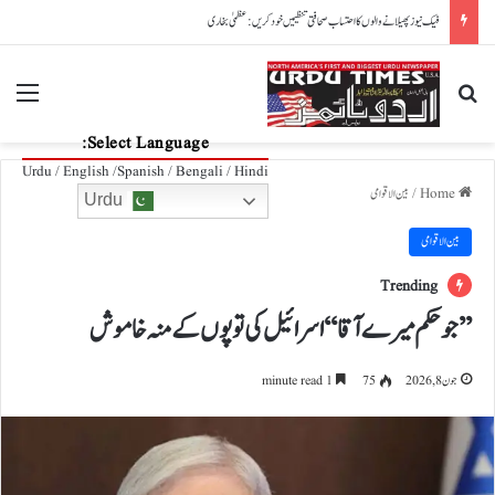
پاکستان، آذربائیجان تعلقات مزید مضبوط بنانے کے عزم کا اعادہ
nu
Search for
Select Language:
Urdu / English /Spanish / Bengali / Hindi
Home
/
بین الاقوامی
Urdu
بین الاقوامی
Trending
’’جوحکم میرے آقا‘‘اسرائیل کی توپوں کے منہ خاموش
جون 8, 2026
75
1 minute read