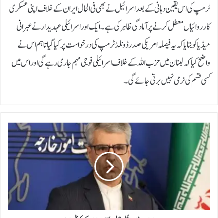
ٹرمپ کی اس یقین دہانی کے بعد اسرائیل نے بھی فی الحال ایران کے خلاف اپنی عسکری
کارروائیاں معطل کرنے پر آمادگی ظاہر کی ہے۔ایک اور اسرائیلی عہدیدار نے عبرانی
میڈیا کو بتایا کہ یہ فیصلہ امریکی صدر ڈونلڈ ٹرمپ کی درخواست پر کیا گیا تاہم اس نے
واضح کیا کہ لبنان میں حزب اللہ کے خلاف اسرائیلی فوجی مہم جاری رہے گی اور اس میں
کسی قسم کی نرمی نہیں برتی جائے گی۔
ا
ی
ر
ا
ن
ن
ے
ا
س