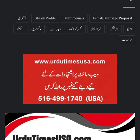
Female Marriage Proposal
Matrimonials
Shaadi Profile
آتشزدگی
امریکا
انٹرنیشنل
بین الاقوامی
جھلس کر ہلاک
دنیا کی خبریں
عالمی خبریں
میکسیکو
یو ایس اے