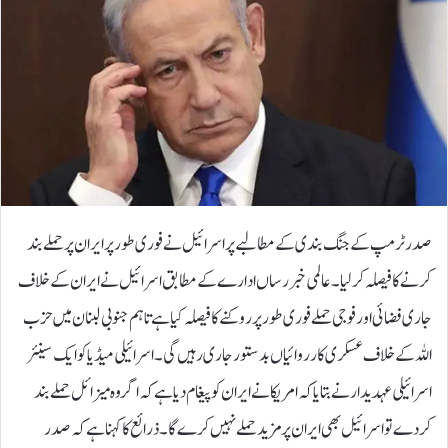
صدر ٹرمپ کے جنگ بندی کے مطالبے پر اسرائیل نے فوری طور پر ایران پر حملے بند
کرنے کا فیصلہ کرلیا۔عالمی خبر رساں ادارے کے مطابق اسرائیل نے ایران کے خلاف
جاری فضائی اور فوجی حملے فوری طور پر روکنے کا فیصلہ کیا ہے تاہم جنوبی لبنان میں حزب
اللہ کے خلاف عسکری کارروائیاں بدستور جاری رہیں گی۔اسرائیلی میڈیا کو ایک سینئر
اسرائیلی عہدیدار نے بتایا کہ امریکا نے ایران کو پیغام دیا ہے کہ اگر وہ میزائل حملے بند
کردے تو اسرائیل بھی ایران پر مزید حملے نہیں کرے گا۔ذرائع کا کہنا ہے کہ صدر