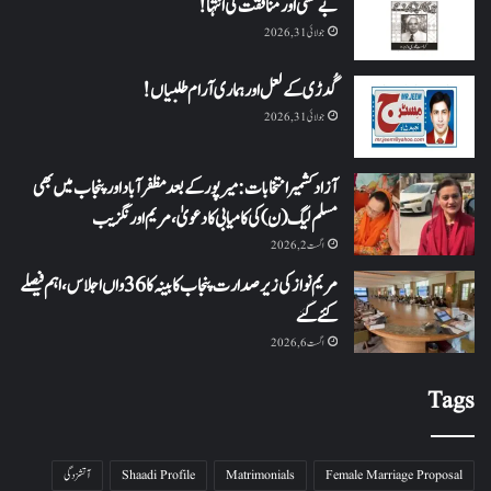
بے حسی اور منافقت کی انتہا !
جولائی 31, 2026
گُدڑی کے لعل اور ہماری آرام طلبیاں!
جولائی 31, 2026
آزاد کشمیر انتخابات: میرپور کے بعد مظفرآباد اور پنجاب میں بھی
مسلم لیگ (ن) کی کامیابی کا دعویٰ، مریم اورنگزیب
اگست 2, 2026
مریم نواز کی زیر صدارت پنجاب کابینہ کا 36واں اجلاس،اہم فیصلے
کئے گئے
اگست 6, 2026
Tags
Female Marriage Proposal
Matrimonials
Shaadi Profile
آتشزدگی