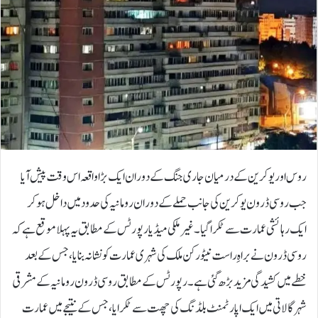
روس اور یوکرین کے درمیان جاری جنگ کے دوران ایک بڑا واقعہ اس وقت پیش آیا
جب روسی ڈرون یوکرین کی جانب حملے کے دوران رومانیہ کی حدود میں داخل ہو کر
ایک رہائشی عمارت سے ٹکرا گیا۔غیر ملکی میڈیا رپورٹس کے مطابق یہ پہلا موقع ہے کہ
روسی ڈرون نے براہِ راست نیٹو رکن ملک کی شہری عمارت کو نشانہ بنایا، جس کے بعد
خطے میں کشیدگی مزید بڑھ گئی ہے۔رپورٹس کے مطابق روسی ڈرون رومانیہ کے مشرقی
شہر گالاتی میں ایک اپارٹمنٹ بلڈنگ کی چھت سے ٹکرایا، جس کے نتیجے میں عمارت