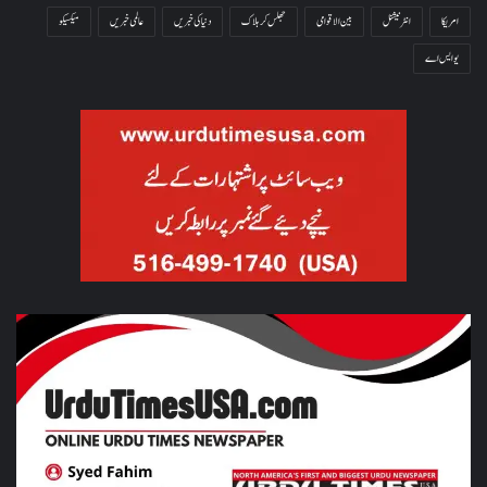
امریکا
انٹرنیشنل
بین الاقوامی
جھلس کر ہلاک
دنیا کی خبریں
عالمی خبریں
میکسیکو
یو ایس اے