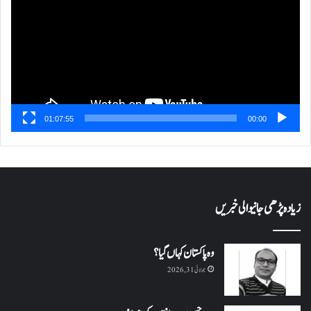
01:07:55
00:00
زیادہ پڑھی جانیوالی خبریں
وہ پاکستان کہاں گیا؟
جولائی 31, 2026