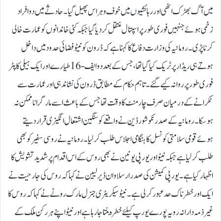
میں آگ بھڑک اٹھی اور رہائشیوں میں خوف و ہراس پھیل گیا۔ حادثے میں دو افراد
زخمی ہوئے جنہیں فوری طور پر اسپتال منتقل کردیا گیا جبکہ کئی خاندانوں کو عمارت خالی
کرنا پڑی۔رومانیہ کی وزارت دفاع کا کہنا ہے کہ ڈرون کو نیٹو فضائی حدود میں داخل
ہوتے ہی ریڈار پر ٹریک کیا گیا تھا، جس کے بعد دو ایف-16 طیارے اور ایک ہیلی کاپٹر
فوری طور پر روانہ کیے گئے۔ تاہم حکام کے مطابق ڈرون کی نشاندہی اور عمارت سے
ٹکرانے کے درمیان صرف چار منٹ کا وقت تھا جس کے باعث اسے مار گرانا ممکن نہ
ہوسکا۔رومانیہ کے صدر نکوشور ڈین نے واقعے کو سنگین اشتعال انگیزی قرار دیتے
ہوئے قومی سلامتی کونسل کا ہنگامی اجلاس طلب کرلیا۔ رومانیہ نے روسی سفیر کو بھی
طلب کرلیا ہے جبکہ نیٹو اور یورپی یونین نے بھی روس کے اس اقدام پر شدید تشویش کا
اظہار کیا ہے۔یورپی کمیشن کی صدر ارسلا وان ڈیر لیین نے کہا کہ روس کی جارحیت نے
ایک اور خطرناک حد عبور کرلی ہے۔ نیٹو سیکریٹری جنرل مارک روٹے نے کہا کہ روس کا
غیر ذمہ دارانہ رویہ پورے یورپ کیلئے خطرہ بنتا جا رہا ہے اور نیٹو اپنے ہر رکن ملک کے