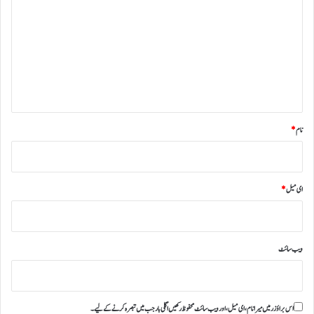
ص
ر
ہ
*
نام
*
ای میل
*
ویب‌ سائٹ
اس براؤزر میں میرا نام، ای میل، اور ویب سائٹ محفوظ رکھیں اگلی بار جب میں تبصرہ کرنے کےلیے۔