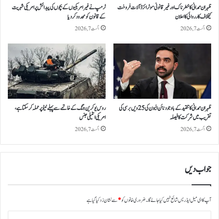
د
ظہران ممدانی کاخطرناک اور غیر قانونی موٹرائزڈ آلات فروخت
ٹرمپ نے غیر امریکیوں کے بچوں کی پیدائش پر امریکی شہریت
کیخلاف کارروائی کااعلان
کے قانون کو محدود کردیا
ہ
اگست 7, 2026
اگست 7, 2026
ظہران ممدانی کا تنقید کے باوجود نائن الیون کی25 ویں برسی کی
روس یوکرین جنگ کے خاتمے سے پہلے نیٹو پر حملہ کرسکتا ہے،
تقریب میں شرکت کافیصلہ
امریکی انٹیلی جنس
اگست 7, 2026
اگست 7, 2026
جواب دیں
آپ کا ای میل ایڈریس شائع نہیں کیا جائے گا۔
ضروری خانوں کو
*
سے نشان زد کیا گیا ہے
ت