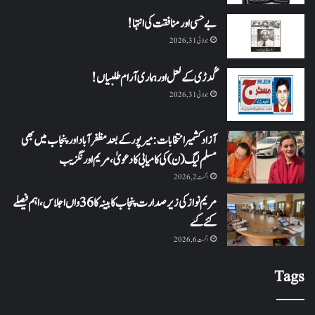
بے حسی اور منافقت کی انتہا !
جولائی 31, 2026
گُدڑی کے لعل اور ہماری آرام طلبیاں!
جولائی 31, 2026
آزاد کشمیر انتخابات: میرپور کے بعد مظفرآباد اور پنجاب میں بھی
مسلم لیگ (ن) کی کامیابی کا دعویٰ، مریم اورنگزیب
اگست 2, 2026
مریم نواز کی زیر صدارت پنجاب کابینہ کا 36واں اجلاس،اہم فیصلے
کئے گئے
اگست 6, 2026
Tags