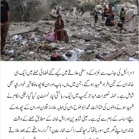
اسرائیل کی جانب سے غزہ کے وسطی علاقے میں کیے گئے فضائی حملے میں ایک ہی
خاندان کے تین افراد شہید ہوگئے، جن میں ماں، باپ اور ان کا چھ ماہ کا شیر خوار بچہ بھی
شامل ہے۔حملہ نصیرات مہاجر کیمپ میں ایک رہائشی اپارٹمنٹ پر کیا گیا، طبی حکام نے
شہید ہونے والوں کی شناخت محمد ابو ملوح، ان کی اہلیہ علاء زقلان اور ان کے چھ ماہ کے
بچے اسامہ کے نام سے کی ہے۔عینی شاہدین اور اہل خانہ کے مطابق حملے کے وقت
خاندان اپنے گھر میں سو رہا تھا کہ اچانک راکٹ عمارت پر آ گرا۔ واقعے کے بعد علاقے