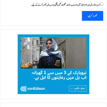
اس براؤزر میں میرا نام، ای میل، اور ویب سائٹ محفوظ رکھیں اگلی بار جب میں تبصرہ کرنے کےلیے۔