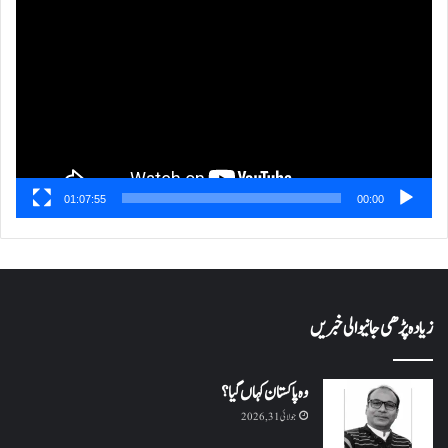
پلیئر
01:07:55
00:00
زیادہ پڑھی جانیوالی خبریں
وہ پاکستان کہاں گیا؟
جولائی 31, 2026