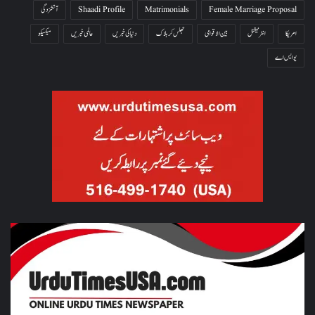
Female Marriage Proposal
Matrimonials
Shaadi Profile
آتشزدگی
امریکا
انٹرنیشنل
بین الاقوامی
جھلس کر ہلاک
دنیا کی خبریں
عالمی خبریں
میکسیکو
یو ایس اے