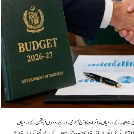
بجٹ 27-2026 کے سلسلے میں پاکستان اور آئی ایم ایف کے درمیان مذاکرات کا آج آخری روز ہے، دونوں فریقین کے درمیان
بجٹ اہداف پر اتفاقِ رائے ہونے کا امکان ہے۔وفاقی حکومت نے 2026 سے 2031 تک کی نئی پانچ سالہ آٹو پالیسی کا مسودہ آئی ایم ایف کے ساتھ شیئر کر دیا، پالیسی میں