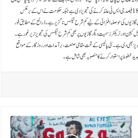
الیکٹرک گاڑیوں کے فروغ کو ترجیح دی گئی ہے۔آئی ایم ایف نے الیکٹرک گاڑیوں پر 18 فیصد جی ایس ٹی عائد کرنے کی تجویز دی ہے جبکہ حکومت نے اس کے برعکس
اڑیوں کی حوصلہ افزائی کے لیے کم شرح ٹیکس ناگزیر ہے۔ذرائع کے مطابق فور
ل کیبن اور ٹریکٹرز سمیت دیگر گاڑیوں پر بھی کم شرح ٹیکس کی تجویز زیر غور ہے۔
ی شرح 2030 تک کم کرکے 6 فیصد تک لانے کی تجویز بھی دی ہے۔ نئی پالیسی کے تحت مقامی صنعت، برآمدات اور روزگار کے مواقع
جدید خطوط پر استوار کرنے کا منصوبہ بھی شامل ہے۔
گ
ل
و