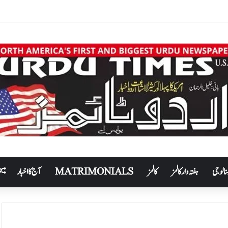
نالوجی
ہفتہ وار کالمز
کالمز
MATRIMONIALS
آج کا اخبار