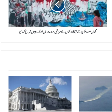
ب
ل
ص
م
و
د
ف
گلوبل صمود فلوٹیلا کے87 کارکنوں نے اسرائیلی حراست میں بھوک ہڑتال شروع کردی
ل
و
ٹ
ی
ل
ا
ک
ے
8
7
ک
ا
ر
ک
ن