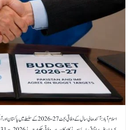
اسلام آباد:آئندہ مالی سال کے وفاقی 