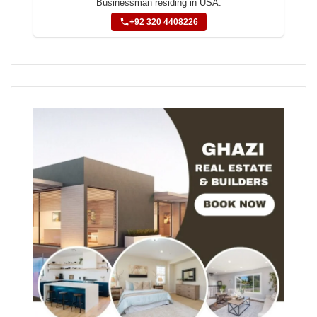
Businessman residing in USA.
+92 320 4408226