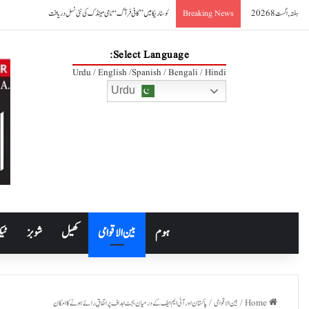
ہفتہ, اگست 8 2026
کوسٹا ریکا میں ’’کافی فرآگ‘‘ نامی مینڈک کی نئی نسل دریافت
Breaking News
Select Language:
Urdu / English /Spanish / Bengali / Hindi
Urdu
ہوم
بین الاقوامی
کھیل
شوبز
ٹیک
Home
/
بین الاقوامی
/
پاکستان اور آئی ایم ایف کے درمیان بجٹ اہداف پر اتفاقِ رائے ہونے کا امکان