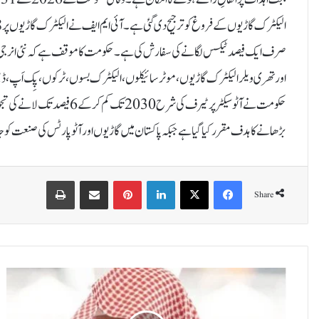
صرف ایک فیصد ٹیکس لگانے کی سفارش کی ہے۔حکومت کا موقف ہے کہ نئی انرجی گ
اور تھری ویلر الیکٹرک گاڑیوں، موٹر سائیکلوں، الیکٹرک بسوں، ٹرکوں، پِک اَپ، ڈب
حکومت نے آٹو سیکٹر پر ٹیرف ک
بڑھانے کا ہدف مقرر کیا گیا ہے جبکہ پاکستان میں گاڑیوں اور آٹو پارٹس کی صنعت کو 
Print
Share via Email
Pinterest
LinkedIn
X
Facebook
Share
خ
و
ش