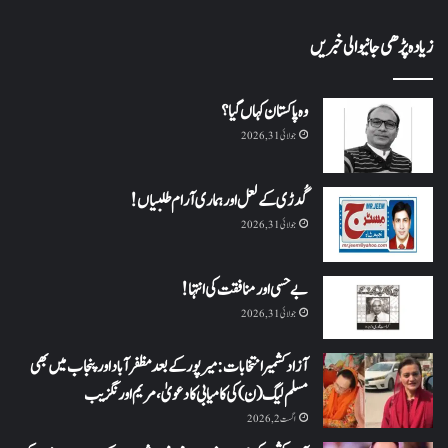
زیادہ پڑھی جانیوالی خبریں
وہ پاکستان کہاں گیا؟
جولائی 31, 2026
گُدڑی کے لعل اور ہماری آرام طلبیاں!
جولائی 31, 2026
بے حسی اور منافقت کی انتہا !
جولائی 31, 2026
آزاد کشمیر انتخابات: میرپور کے بعد مظفرآباد اور پنجاب میں بھی
مسلم لیگ (ن) کی کامیابی کا دعویٰ، مریم اورنگزیب
اگست 2, 2026