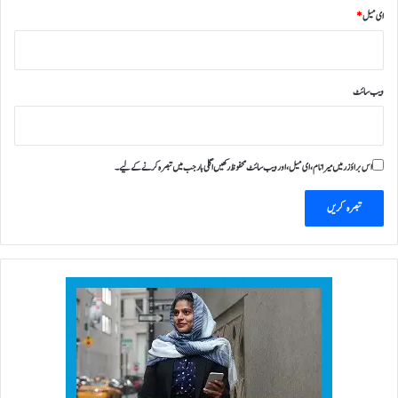
ای میل
*
ویب‌ سائٹ
اس براؤزر میں میرا نام، ای میل، اور ویب سائٹ محفوظ رکھیں اگلی بار جب میں تبصرہ کرنے کےلیے۔