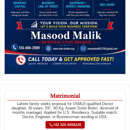
Matrimonial
Lahore family seeks proposal for USMLE-qualified Doctor
daughter, 30 years, 5'6", 60 Kg, Araein Sunni Brelvi, divorced (4
months marriage). Applied for U.S. Residency. Suitable match:
Doctor, Engineer, or Businessman residing in USA.
+92 320 4408226