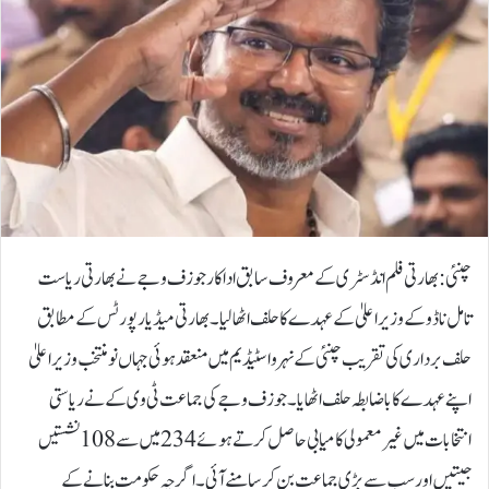
چنئی: بھارتی فلم انڈسٹری کے معروف سابق اداکار جوزف وجے نے بھارتی ریاست
تامل ناڈو کے وزیراعلیٰ کے عہدے کا حلف اٹھا لیا۔بھارتی میڈیا رپورٹس کے مطابق
حلف برداری کی تقریب چنئی کے نہرو اسٹیڈیم میں منعقد ہوئی جہاں نومنتخب وزیراعلیٰ
اپنے عہدے کا باضابطہ حلف اٹھایا۔جوزف وجے کی جماعت ٹی وی کے نے ریاستی
انتخابات میں غیرمعمولی کامیابی حاصل کرتے ہوئے 234 میں سے 108 نشستیں
جیتیں اور سب سے بڑی جماعت بن کر سامنے آئی۔اگرچہ حکومت بنانے کے