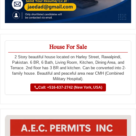
House For Sale
2 Story beautiful house located on Harley Street, Rawalpindi,
Pakistan. 6 BR, 6 Bath, Living Room, Kitchen, Dining Area, and
Terrace. 2nd floor has 3 BR and kitchen. Can be converted into 2-
family house. Beautiful and peaceful area near CMH (Combined
Military Hospital).
Call: +516-637-2742 (New York, USA)