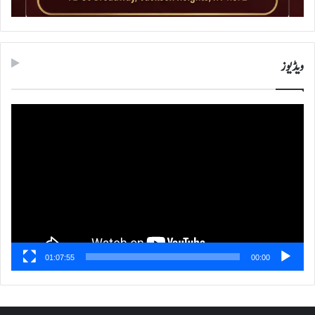
ویڈیوز
ویڈیو
پلیئر
01:07:55
00:00