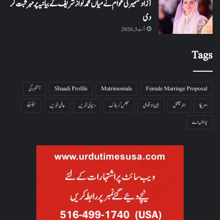
آزاد کشمیر کی عوام نے میاں محمد نواز شریف کے بیانیہ پر مہر ثبت کر
دی
اگست 3, 2026
Tags
Female Marriage Proposal
Matrimonials
Shaadi Profile
آتشزدگی
امریکا
انٹرنیشنل
بین الاقوامی
جھلس کر ہلاک
دنیا کی خبریں
عالمی خبریں
میکسیکو
یو ایس اے