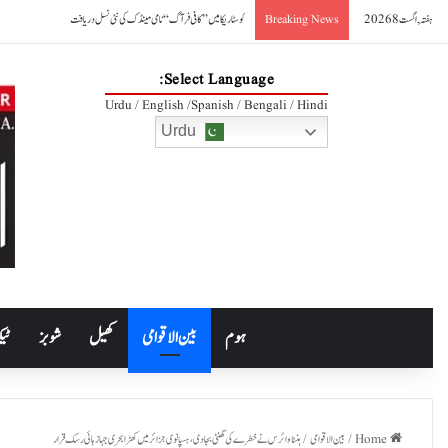
ہفتہ, اگست 8 2026
کوسٹا ریکا میں ’’کافی فرآگ‘‘ نامی مینڈک کی نئی نسل دریافت
Breaking News
Select Language:
Urdu / English /Spanish / Bengali / Hindi
Urdu
ہوم
بین الاقوامی
کھیل
شوبز
ٹیک
Home
/
بین الاقوامی
/
ہنٹا وائرس نے خطرے کی گھنٹی بجا دی،ہسپانوی جزائر میں کھڑا بحری جہاز ہائی رسک قرار