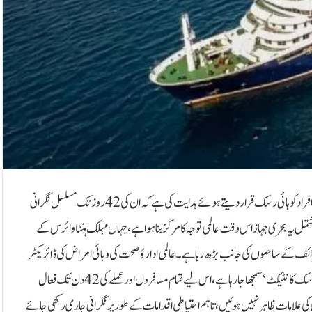
عالمی ادارۂ صحت نے ہنٹا وائرس سے متاثرہ کروز شپ ’ایم وی ہونڈیئس‘ پر سوار تمام افراد کو ہائی رسک قرار دیتے ہوئے ہدایت کی ہے کہ ان کی 42 روز تک مسلسل نگرانی
ی خبر رساں ادارے اے ایف پی کے مطابق تقریباً 150 افراد پر مشتمل یہ بحری جہاز اس وقت عالمی توجہ کا مرکز بنا ہوا ہے، جہاں مہلک ہنٹا وائرس کے
ب ٹینیرائف کے ساحلوں کی جانب بڑھ رہا ہے۔عالمی ادارۂ صحت کی وبائی امراض کی ڈائریکٹر
ماریا وان کرخوف نے سوشل میڈیا بریفنگ میں کہا کہ جہاز پر موجود ہر شخص کو ’ہائی رسک کانٹیکٹ‘ سمجھا جا رہا ہے، اس لیے تمام مسافروں اور عملے کی 42 دن تک فعال
ی علامات ظاہر نہیں ہوئیں، تاہم احتیاطی اقدامات کے طور پر نگرانی جاری رکھی جائے