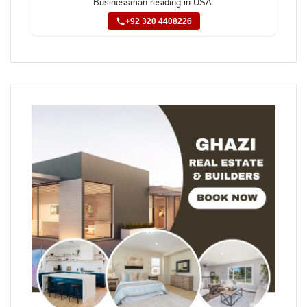
Businessman residing in USA.
+92 320 4408226