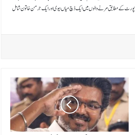
گا۔رپورٹ کے مطابق مرنے والوں میں ایک ڈچ میاں بیوی اور ایک جرمن خاتون شامل
ب
ھ
ا
ر
ت
ی
ا
د
ا