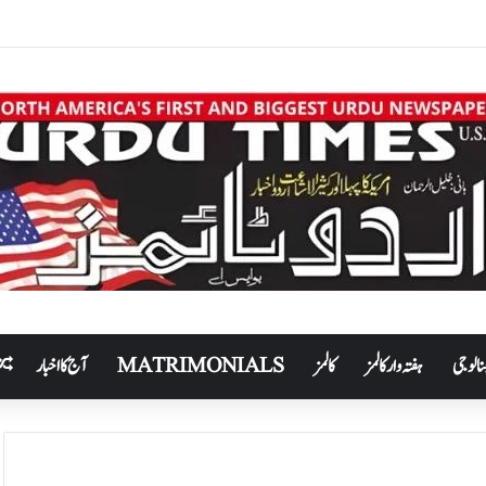
نالوجی
ہفتہ وار کالمز
کالمز
MATRIMONIALS
آج کا اخبار