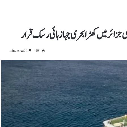
 جزائر میں کھڑا بحری جہاز ہائی رسک قرار
1 minute read
104