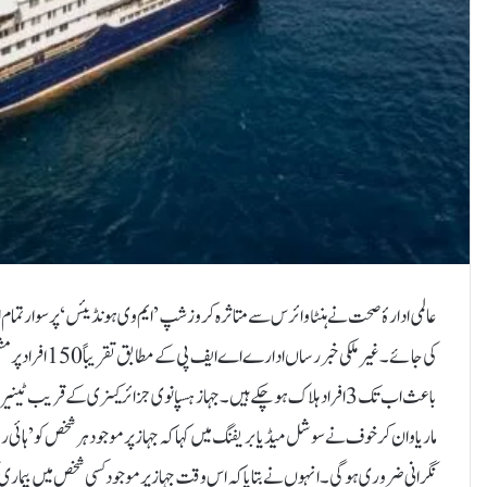
کی جائے۔غیر ملک
باعث اب تک 3 افراد ہلاک ہوچکے ہیں۔ جہاز ہسپانوی جزائر کینری کے قری
نگرانی ضروری ہوگی۔انہوں نے بتایا کہ اس وقت جہاز پر موجود کسی شخص میں بیماری ک