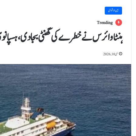
بین الاقوامی
Trending
ہنٹا وائرس نے خطرے کی گھنٹی بجا دی،ہسپانوی
مئی 10, 2026