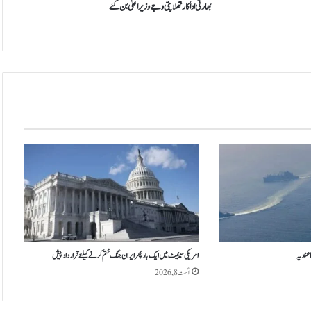
ک
بھارتی اداکار تھلاپتی وجے وزیراعلیٰ بن گئے
ا
ر
ت
ھ
ل
ا
پ
ت
ی
و
ج
ے
و
ز
ی
ر
ا
 عندیہ
امریکی سینیٹ میں ایک بار پھر ایران جنگ ختم کرنے کیلئے قرارداد پیش
ع
اگست 8, 2026
ل
یٰ