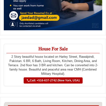
House For Sale
2 Story beautiful house located on Harley Street, Rawalpindi,
Pakistan. 6 BR, 6 Bath, Living Room, Kitchen, Dining Area, and
Terrace. 2nd floor has 3 BR and kitchen. Can be converted into 2-
family house. Beautiful and peaceful area near CMH (Combined
Military Hospital).
Call: +516-637-2742 (New York, USA)