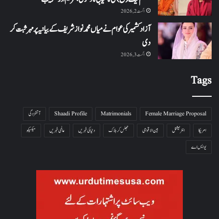
اگست 2, 2026
آزاد کشمیر کی عوام نے میاں محمد نواز شریف کے بیانیہ پر مہر ثبت کر
دی
اگست 3, 2026
Tags
Female Marriage Proposal
Matrimonials
Shaadi Profile
آتشزدگی
امریکا
انٹرنیشنل
بین الاقوامی
جھلس کر ہلاک
دنیا کی خبریں
عالمی خبریں
میکسیکو
یو ایس اے