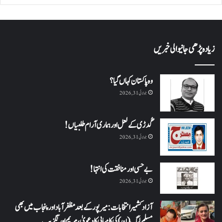
زیادہ پڑھی جانیوالی خبریں
وہ پاکستان کہاں گیا؟
جولائی 31, 2026
گُدڑی کے لعل اور ہماری آرام طلبیاں!
جولائی 31, 2026
بے حسی اور منافقت کی انتہا !
جولائی 31, 2026
آزاد کشمیر انتخابات: میرپور کے بعد مظفرآباد اور پنجاب میں بھی
مسلم لیگ (ن) کی کامیابی کا دعویٰ، مریم اورنگزیب