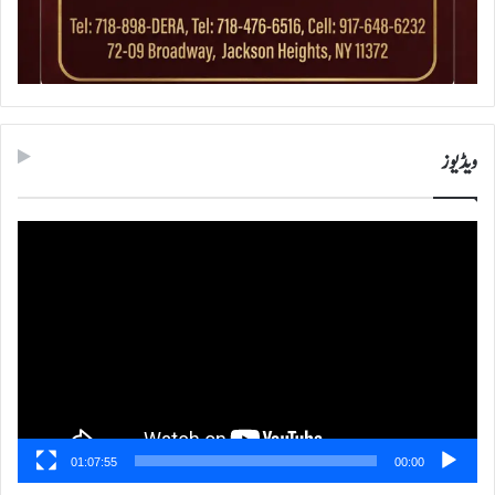
ویڈیوز
ویڈیو
پلیئر
01:07:55
00:00