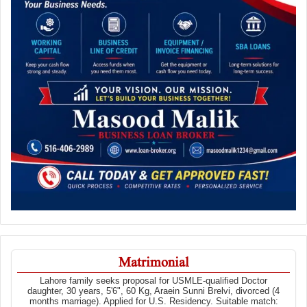
Matrimonial
Lahore family seeks proposal for USMLE-qualified Doctor
daughter, 30 years, 5'6", 60 Kg, Araein Sunni Brelvi, divorced (4
months marriage). Applied for U.S. Residency. Suitable match: