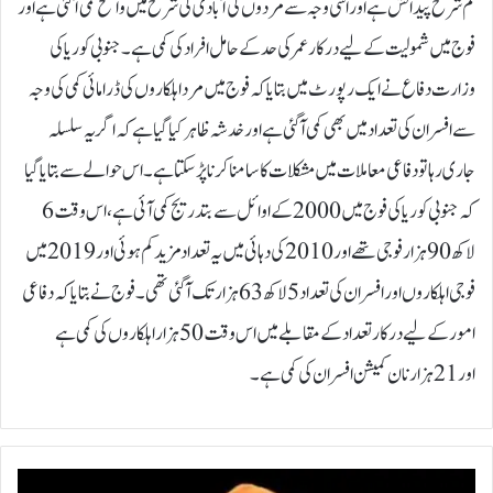
کم شرح پیدائش ہے اور اسی وجہ سے مردوں کی آبادی کی شرح میں واضح کمی آگئی ہے اور
فوج میں شمولیت کے لیے درکار عمر کی حد کے حامل افراد کی کمی ہے۔جنوبی کوریا کی
وزارت دفاع نے ایک رپورٹ میں بتایا کہ فوج میں مرد اہلکاروں کی ڈرامائی کمی کی وجہ
سے افسران کی تعداد میں بھی کمی آگئی ہے اور خدشہ ظاہر کیا گیا ہے کہ اگر یہ سلسلہ
جاری رہا تو دفاعی معاملات میں مشکلات کا سامنا کرنا پڑ سکتا ہے۔اس حوالے سے بتایا گیا
کہ جنوبی کوریا کی فوج میں 2000 کے اوائل سے بتدریج کمی آئی ہے، اس وقت 6
لاکھ 90 ہزار فوجی تھے اور 2010 کی دہائی میں یہ تعداد مزید کم ہوئی اور 2019 میں
فوجی اہلکاروں اور افسران کی تعداد 5 لاکھ 63 ہزار تک آگئی تھی۔فوج نے بتایا کہ دفاعی
امور کے لیے درکار تعداد کے مقابلے میں اس وقت 50 ہزار اہلکاروں کی کمی ہے
اور 21 ہزار نان کمیشن افسران کی کمی ہے۔
ر