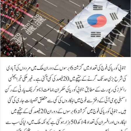
جنوبی کوریا کی فوج کی تعداد میں گزشتہ 6 برسوں کے دوران ملک میں مردوں کی آبادی
کی شرح بڑی حد تک گرنے کے نتیجے میں 20 فیصد کی کمی آگئی ہے۔غیرملکی خبرایجنسی
رائٹرز کی رپورٹ کے مطابق جنوبی کوریا کی حکمران جماعت ڈیموکریٹک پارٹی کے رکن
اسمبلی چو می آئی کے دفتر سے فوج میں اہلکاروں کی کمی سے متعلق تفصیلات جاری کی گئی
ہیں۔جنوبی کوریا کی فوج میں گزشتہ 6 برسوں کے دوران 20 فیصد کمی کے نتیجے میں
اہلکاروں اور افسران کی تعداد 4 لاکھ 50 ہزار ہوگئی ہے کیونکہ ملک میں دنیا کی سب سے