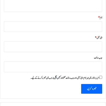
*
نام
*
ای میل
*
ویب‌ سائٹ
اس براؤزر میں میرا نام، ای میل، اور ویب سائٹ محفوظ رکھیں اگلی بار جب میں تبصرہ کرنے کےلیے۔