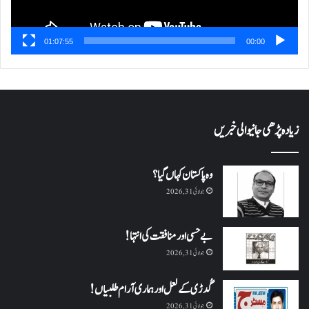
01:07:55
00:00
زیادہ پڑھی جانیوالی خبریں
وہ پاکستان کہاں گیا؟
جولائی 31, 2026
بے حسی اور منافقت کی انتہا !
جولائی 31, 2026
گُدڑی کے لعل اور ہماری آرام طلبیاں!
جولائی 31, 2026