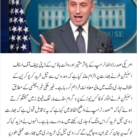
امریکی صدر ڈونلڈ ٹرمپ کے بااثر مشیر اور وائٹ ہاؤس کے ڈپٹی چیف آف اسٹاف
اسٹیفن ملر نے بھارت پر الزام عائد کیا ہے کہ وہ روس سے تیل خرید کر یوکرین کے
خلاف جاری جنگ میں مالی معاونت فراہم کر رہا ہے۔غیر ملکی خبر ایجنسی کے مطابق
اسٹیفن ملر نے اتوار کو فاکس نیوز کے پروگرام سنڈے مارننگ فیوچرز میں گفتگو کرتے
ہوئے کہا کہ "صدر ٹرمپ نے واضح الفاظ میں کہا ہے کہ یہ ناقابل قبول ہے کہ بھارت
روسی تیل خرید کر اس جنگ کو جاری رکھنے میں مدد دے رہا ہے۔انہوں نے مزید کہا کہ
لوگ یہ جان کر حیران رہ جائیں گے کہ روسی تیل کی خریداری میں بھارت عملی طور پر