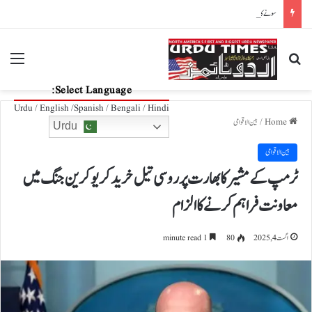
سونے کا شہر، دوبئی
nu
Search for
Select Language:
Urdu / English /Spanish / Bengali / Hindi
Home
/
بین الاقوامی
Urdu
بین الاقوامی
ٹرمپ کے مشیر کا بھارت پر روسی تیل خرید کر یوکرین جنگ میں
معاونت فراہم کرنے کا الزام
اگست 4, 2025
80
1 minute read