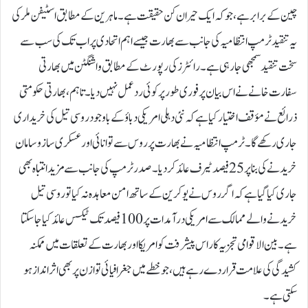
چین کے برابر ہے، جو کہ ایک حیران کن حقیقت ہے۔ماہرین کے مطابق اسٹیفن ملر کی
یہ تنقید ٹرمپ انتظامیہ کی جانب سے بھارت جیسے اہم اتحادی پر اب تک کی سب سے
سخت تنقید سمجھی جا رہی ہے۔رائٹرز کی رپورٹ کے مطابق واشنگٹن میں بھارتی
سفارت خانے نے اس بیان پر فوری طور پر کوئی ردعمل نہیں دیا۔ تاہم، بھارتی حکومتی
ذرائع نے مؤقف اختیار کیا ہے کہ نئی دہلی امریکی دباؤ کے باوجود روسی تیل کی خریداری
جاری رکھے گا۔ٹرمپ انتظامیہ نے بھارت پر روس سے توانائی اور عسکری سازوسامان
خریدنے کی بنا پر 25 فیصد ٹیرف عائد کر دیا۔صدر ٹرمپ کی جانب سے مزید انتباہ بھی
جاری کیا گیا ہے کہ اگر روس نے یوکرین کے ساتھ امن معاہدہ نہ کیا تو روسی تیل
خریدنے والے ممالک سے امریکی درآمدات پر 100 فیصد تک ٹیکس عائد کیا جا سکتا
ہے۔بین الاقوامی تجزیہ کار اس پیشرفت کو امریکا اور بھارت کے تعلقات میں ممکنہ
کشیدگی کی علامت قرار دے رہے ہیں، جو خطے میں جغرافیائی توازن پر بھی اثر انداز ہو
سکتی ہے۔