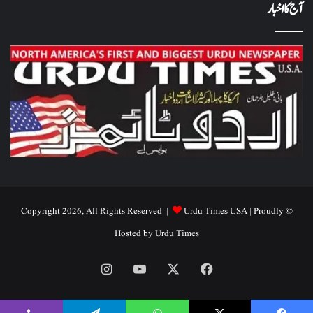
آج کا اخبار
Urdu Times USA
| Proudly
© Copyright 2026, All Rights Reserved |
Hosted by
Urdu Times
Instagram
YouTube
Facebook
X