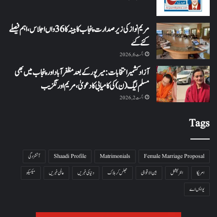
مریم نواز کی زیر صدارت پنجاب کابینہ کا 36واں اجلاس،اہم فیصلے
کئے گئے
اگست 6, 2026
آزاد کشمیر انتخابات: میرپور کے بعد مظفرآباد اور پنجاب میں بھی
مسلم لیگ (ن) کی کامیابی کا دعویٰ، مریم اورنگزیب
اگست 2, 2026
Tags
Female Marriage Proposal
Matrimonials
Shaadi Profile
آتشزدگی
امریکا
انٹرنیشنل
بین الاقوامی
جھلس کر ہلاک
دنیا کی خبریں
عالمی خبریں
میکسیکو
یو ایس اے