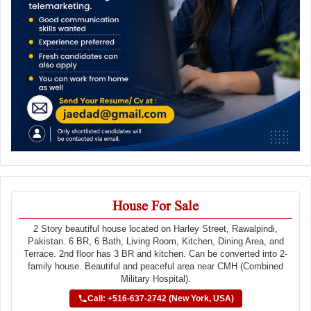
House For Sale
2 Story beautiful house located on Harley Street, Rawalpindi,
Pakistan. 6 BR, 6 Bath, Living Room, Kitchen, Dining Area, and
Terrace. 2nd floor has 3 BR and kitchen. Can be converted into 2-
family house. Beautiful and peaceful area near CMH (Combined
Military Hospital).
Call: +516-637-2742 (New York, USA)