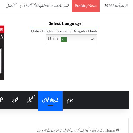
جمعرات, اگست 6 2026
فیک نیوز پھیلانے والوں کا احتساب صحافتی تنظیمیں خود کریں: عظمیٰ بخاری
Breaking News
Select Language:
Urdu / English /Spanish / Bengali / Hindi
Urdu
ہوم
بین الاقوامی
کھیل
شوبز
ٹیک
Home
/
بین الاقوامی
/
کمبوڈیا نے بھی ٹرمپ کو نوبیل امن انعام کے لیے نامزد کر دیا