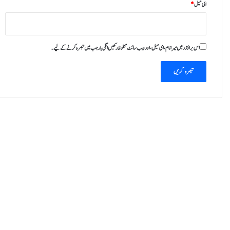
ای میل
*
گ
ا
،
ر
اس براؤزر میں میرا نام، ای میل، اور ویب سائٹ محفوظ رکھیں اگلی بار جب میں تبصرہ کرنے کےلیے۔
پ
و
ر
ٹ