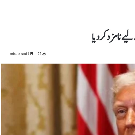
یے نامزد کر دیا
1 minute read
77