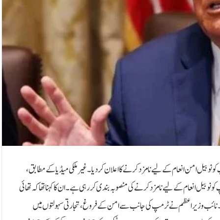
و نوبیل امن انعام کے لیے نامزد کرنے کا اعلان کر دیا۔غیر ملکی میڈیا کے مطابق،
وبیل انعام کے لیے نامزد کرنے کی منصوبہ بندی کر رہی ہے۔ ان کا کہنا تھا کہ تھائی
ے۔نائب وزیر اعظم نے ٹرمپ کی جانب سے امن کے فروغ، تجارتی سہولتوں میں