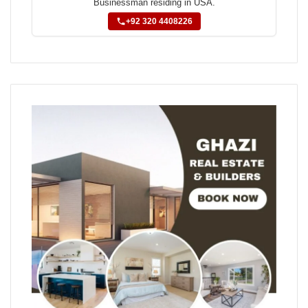
Businessman residing in USA.
+92 320 4408226