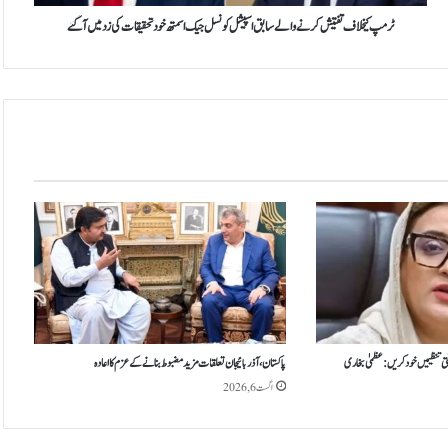
ا
ف
ٹرمپ کیخلاف تفتیش کرنے والے سابق اسپیشل کونسل جیک اسمتھ خود تحقیقات کی زد میں آگئے
ت
ف
ت
ی
ش
ک
ر
ن
ے
و
ا
ل
ے
س
ا
ب
تی تنظیمیں خود کریں: عظمیٰ بخاری
پاکستان، آذربائیجان تعلقات مزید مضبوط بنانے کے عزم کا اعادہ
ق
اگست 6, 2026
ا
س
پ