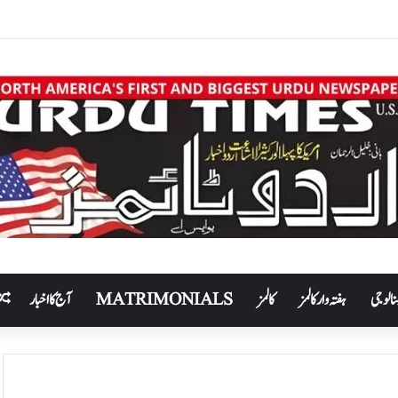
نالوجی
ہفتہ وار کالمز
کالمز
MATRIMONIALS
آج کا اخبار