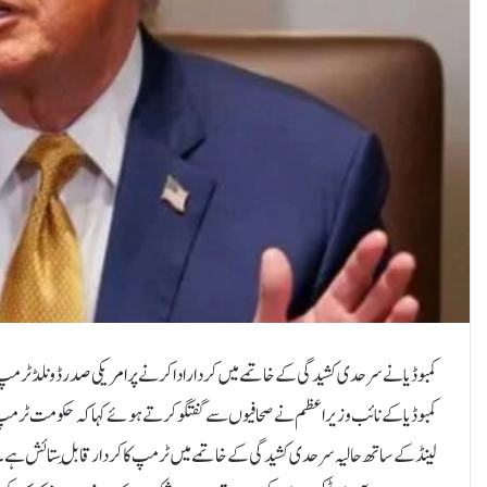
کمبوڈیا نے سرحدی کشیدگی کے خاتمے میں کردار ادا کرنے پر امریکی صدر ڈونلڈ ٹرمپ ک
کمبوڈیا کے نائب وزیر اعظم نے صحافیوں سے گفتگو کرتے ہوئے کہا کہ حکومت ٹرمپ کو ن
لینڈ کے ساتھ حالیہ سرحدی کشیدگی کے خاتمے میں ٹرمپ کا کردار قابلِ ستائش ہ