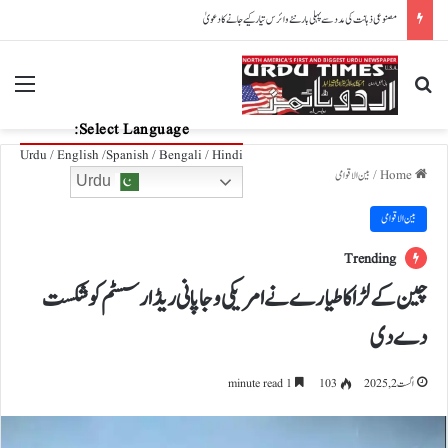
اسٹار فٹبالر لیونل میسی کے والد 68 برس کی عمر میں انتقال کر گئے
nu
Search for
Select Language:
Urdu / English /Spanish / Bengali / Hindi
Home
/
بین الاقوامی
Urdu
بین الاقوامی
Trending
چین کے لڑاکا طیارے نے امریکی و جاپانی ریڈار سسٹم کو شکست
دے دی
اگست 2, 2025
103
1 minute read