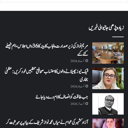
زیادہ پڑھی جانیوالی خبریں
مریم نواز کی زیر صدارت پنجاب کابینہ کا 36واں اجلاس،اہم فیصلے
کئے گئے
اگست 6, 2026
فیک نیوز پھیلانے والوں کا احتساب صحافتی تنظیمیں خود کریں: عظمیٰ
بخاری
اگست 6, 2026
جب طاقت کو انصاف کا نام دے دیا جائے
اگست 7, 2026
آزاد کشمیر کی عوام نے میاں محمد نواز شریف کے بیانیہ پر مہر ثبت کر