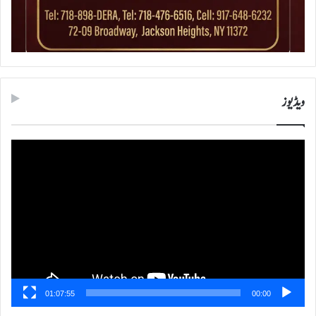
ویڈیوز
ویڈیو
پلیئر
01:07:55
00:00