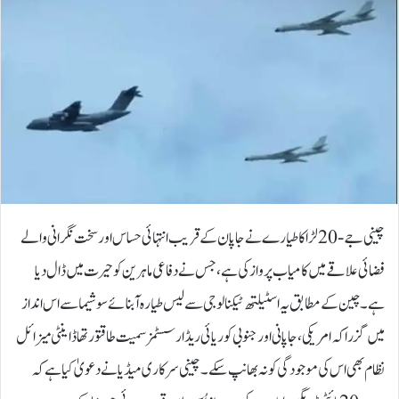
چینی جے-20 لڑاکا طیارے نے جاپان کے قریب انتہائی حساس اور سخت نگرانی والے
فضائی علاقے میں کامیاب پرواز کی ہے، جس نے دفاعی ماہرین کو حیرت میں ڈال دیا
ہے۔چین کے مطابق یہ اسٹیلتھ ٹیکنالوجی سے لیس طیارہ آبنائے سوشیما سے اس انداز
میں گزرا کہ امریکی، جاپانی اور جنوبی کوریائی ریڈار سسٹمز سمیت طاقتور تھاڈ اینٹی میزائل
نظام بھی اس کی موجودگی کو نہ بھانپ سکے۔چینی سرکاری میڈیا نے دعویٰ کیا ہے کہ