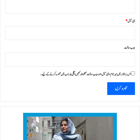
ل
ہ
ای میل
*
ویب‌ سائٹ
اس براؤزر میں میرا نام، ای میل، اور ویب سائٹ محفوظ رکھیں اگلی بار جب میں تبصرہ کرنے کےلیے۔