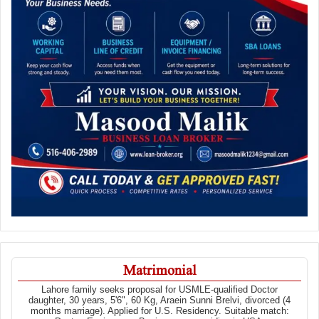
Matrimonial
Lahore family seeks proposal for USMLE-qualified Doctor
daughter, 30 years, 5'6", 60 Kg, Araein Sunni Brelvi, divorced (4
months marriage). Applied for U.S. Residency. Suitable match: