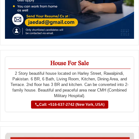
House For Sale
2 Story beautiful house located on Harley Street, Rawalpindi,
Pakistan. 6 BR, 6 Bath, Living Room, Kitchen, Dining Area, and
Terrace. 2nd floor has 3 BR and kitchen. Can be converted into 2-
family house. Beautiful and peaceful area near CMH (Combined
Military Hospital).
Call: +516-637-2742 (New York, USA)