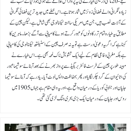
جے-20 مائٹی ڈریگن طیارے کی یہ پرواز اُس علاقے سے ہوئی جو دنیا کے سب سے
زیادہ نگرانی والے فضائی زونز میں شمار ہوتا ہے۔ اس خطے میں جدید ترین فضائی نگرانی
کے آلات نصب ہیں، جن میں امریکی ساختہ ٹیکنالوجی بھی شامل ہے، لیکن چین کے
مطابق یہ طیارہ تمام تر رکاوٹوں کو عبور کرتے ہوئے کامیابی سے آگے بڑھا۔ماہرین کا
کہنا ہے کہ اگر یہ دعویٰ درست ہے تو یہ نہ صرف چین کے اسٹیلتھ ٹیکنالوجی کی کامیابی
ہے بلکہ مغربی دفاعی نظام کے لیے ایک تشویش ناک لمحہ بھی ہے۔ اس طیارے نے
مبینہ طور پر چین کے فرسٹ فائٹر بریگیڈ سے پرواز بھرنے کے بعد آبنائے سوشیما عبور
کی، تائیوان کے گرد چکر لگایا اور پھر بحفاظت واپس لوٹ آیا۔یاد رہے کہ آبنائے سوشیما
جاپان اور جنوبی کوریا کے درمیان واقع ہے، اور یہ وہی مقام ہے جہاں 1905 میں
روس اور جاپان کے درمیان ایک بڑی بحری جنگ لڑی گئی تھی۔
س