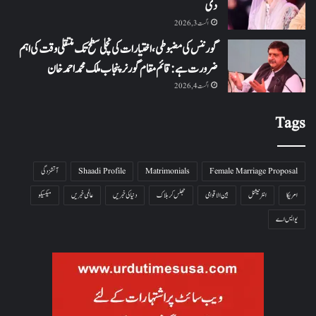
دی
اگست 3, 2026
گورننس کی مضبوطی، اختیارات کی نچلی سطح تک منتقلی وقت کی اہم
ضرورت ہے: قائم مقام گورنر پنجاب ملک محمد احمد خان
اگست 4, 2026
Tags
Female Marriage Proposal
Matrimonials
Shaadi Profile
آتشزدگی
امریکا
انٹرنیشنل
بین الاقوامی
جھلس کر ہلاک
دنیا کی خبریں
عالمی خبریں
میکسیکو
یو ایس اے