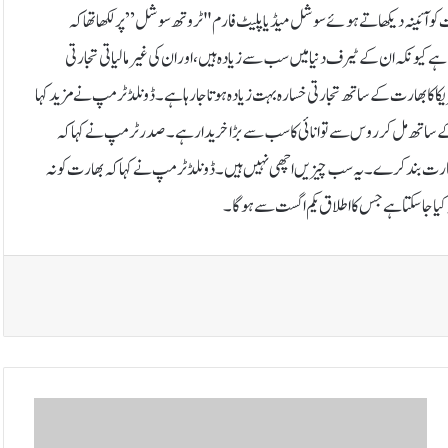
 آئینہ دیکھاتے ہوئے سوشل میڈیا پلیٹ فارم "ٹروتھ سوشل” پر لکھا تھا کہ
یونکہ ان کے ٹیرف دنیا میں سب سے زیادہ ہیں، اور ان کی غیر مالیاتی تجارتی
کا کا بھارت کے ساتھ تجارتی خسارہ بہت زیادہ ہوتا جا رہا ہے۔ڈونلڈ ٹرمپ نے مزید کہا
 کے ساتھ مل کر روس سے توانائی کا سب سے بڑا خریدار ہے۔صدر ٹرمپ نے کہا کہ
 غارت بند کرے۔ یہ سب چیزیں اچھی نہیں ہیں۔ڈونلڈ ٹرمپ نے کہا کہ بھارت کو نہ
پ
ہ