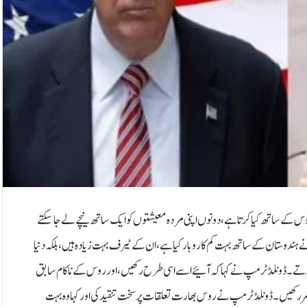
س کے ساتھ کیا کرتا ہے، دونوں اپنی مردہ معیشتوں کو ایک ساتھ نیچے لے جا سکتے
ہندوستان کے ساتھ بہت کم کاروبار کیا ہے، ان کے ٹیرف بہت زیادہ ہیں، بلکہ دنیا
 کرتے۔ڈونلڈ ٹرمپ نے کہا کہ آئیے اسے اسی طرح رکھیں، اور روس کے ناکام سابق
 نظر رکھیں۔ ڈونلڈ ٹرمپ نے روس بھارت تعلقات پر سخت تنقید کی اور کہا وہ بہت