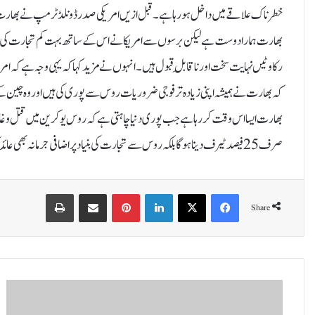
خطرناک علاقے میں داخل ہو رہا ہے۔قبل ازیں امریکی صدر ڈونلڈ ٹرمپ نے بھارت کو
بھارت ہمارا دوست ہے لیکن برسوں سے امریکا نے اس کے ساتھ بہت کم تجارت کی ہے ک
رکاوٹیں نہایت سخت اور ناقابلِ قبول ہیں۔انہوں نے مزید کہا کہ یہی وجہ ہے کہ امری
کہ بھارت نے ہمیشہ اپنی زیادہ تر فوجی ضروریات روس سے پوری کی ہیں اور وہ چین
بھارت ایسا اس وقت کر رہا ہے جب پوری دنیا چاہتی ہے کہ روس یوکرین میں قتل و
صرف 25 فیصد ٹیرف دینا ہوگا بلکہ روس سے تجارت کی بنیاد پر اضافی جرمانہ بھی عائد کیا جا سکتا ہے جس کا اطلاق یکم اگست سے ہوگا۔
Print
Share via Email
Pinterest
LinkedIn
X
Facebook
Share
غ
ز