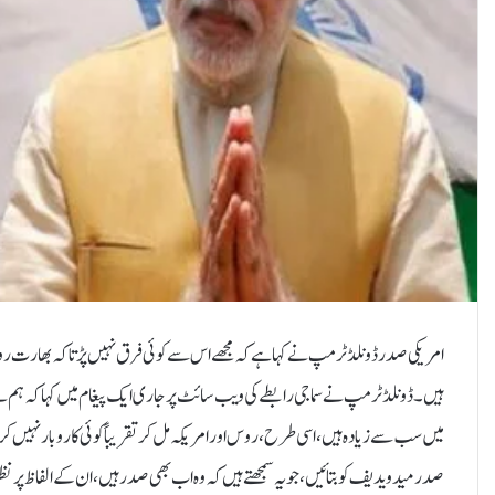
امریکی صدر ڈونلڈ ٹرمپ نے کہا ہے کہ مجھے اس سے کوئی فرق نہیں پڑتا کہ بھارت رو
ہیں۔ڈونلڈ ٹرمپ نے سماجی رابطے کی ویب سائٹ پر جاری ایک پیغام میں کہا کہ ہم نے 
میں سب سے زیادہ ہیں، اسی طرح، روس اور امریکہ مل کر تقریباً کوئی کاروبار نہیں
صدر میدویدیف کو بتائیں، جو یہ سمجھتے ہیں کہ وہ اب بھی صدر ہیں، ان کے الفاظ پر