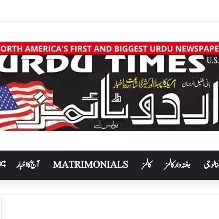
نالوجی
ہفتہ وار کالمز
کالمز
MATRIMONIALS
آج کا اخبار