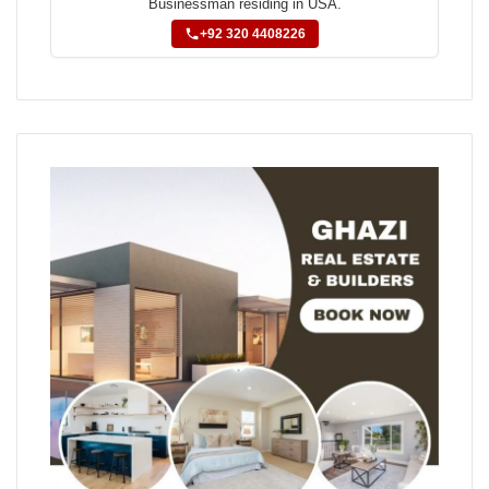
Businessman residing in USA.
+92 320 4408226