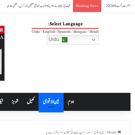
جمعرات, اگست 6 2026
فیک نیوز پھیلانے والوں کا احتساب صحافتی تنظیمیں خود کریں: عظمیٰ بخاری
Breaking News
Select Language:
Urdu / English /Spanish / Bengali / Hindi
Urdu
ہوم
بین الاقوامی
کھیل
شوبز
ٹیک
Home
/
بین الاقوامی
/
صدرٹرمپ نے بھارتی معیشت کو مردہ قرار دے دیا