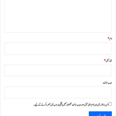
ر
ہ
*
نام
*
ای میل
*
ویب‌ سائٹ
اس براؤزر میں میرا نام، ای میل، اور ویب سائٹ محفوظ رکھیں اگلی بار جب میں تبصرہ کرنے کےلیے۔