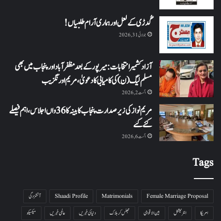
گُدڑی کے لعل اور ہماری آرام طلبیاں!
جولائی 31, 2026
آزاد کشمیر انتخابات: میرپور کے بعد مظفرآباد اور پنجاب میں بھی
مسلم لیگ (ن) کی کامیابی کا دعویٰ، مریم اورنگزیب
اگست 2, 2026
مریم نواز کی زیر صدارت پنجاب کابینہ کا 36واں اجلاس،اہم فیصلے
کئے گئے
اگست 6, 2026
Tags
Female Marriage Proposal
Matrimonials
Shaadi Profile
آتشزدگی
امریکا
انٹرنیشنل
بین الاقوامی
جھلس کر ہلاک
دنیا کی خبریں
عالمی خبریں
میکسیکو