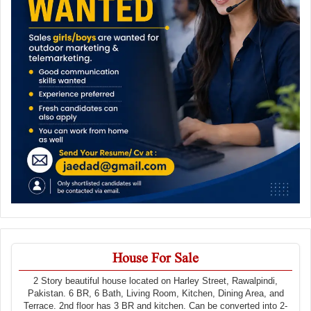
House For Sale
2 Story beautiful house located on Harley Street, Rawalpindi,
Pakistan. 6 BR, 6 Bath, Living Room, Kitchen, Dining Area, and
Terrace. 2nd floor has 3 BR and kitchen. Can be converted into 2-