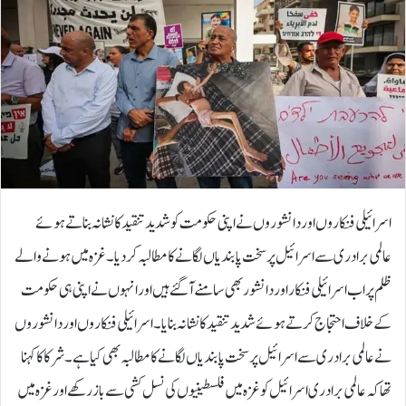
اسرائیلی فنکاروں اور دانشوروں نے اپنی حکومت کو شدید تنقید کا نشانہ بناتے ہوئے
عالمی برادری سے اسرائیل پر سخت پابندیاں لگانے کا مطالبہ کر دیا۔غزہ میں ہونے والے
ظلم پر اب اسرائیلی فنکار اور دانشور بھی سامنے آگئے ہیں اور انہوں نے اپنی ہی حکومت
کے خلاف احتجاج کرتے ہوئے شدید تنقید کا نشانہ بنایا۔اسرائیلی فنکاروں اور دانشوروں
نے عالمی برادری سے اسرائیل پر سخت پابندیاں لگانے کا مطالبہ بھی کیا ہے۔شرکا کا کہنا
تھا کہ عالمی برادری اسرائیل کو غزہ میں فلسطینیوں کی نسل کشی سے باز رکھے اور غزہ میں