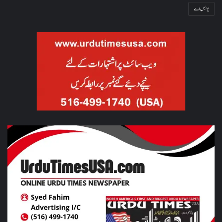
یو ایس اے