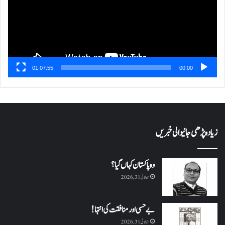
01:07:55
00:00
زیادہ پڑھی جانیوالی خبریں
وہ پاکستان کہاں گیا؟
جولائی 31, 2026
بے حسی اور منافقت کی انتہا !
جولائی 31, 2026