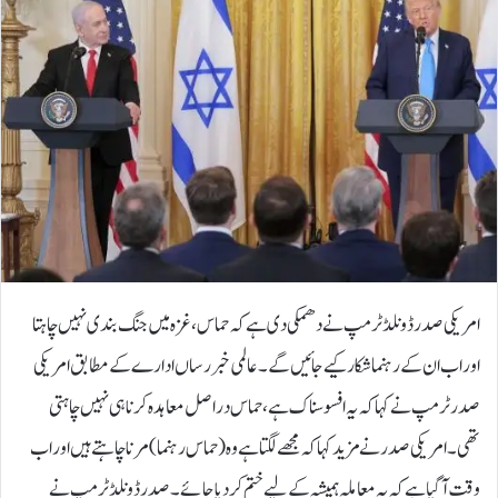
امریکی صدر ڈونلڈ ٹرمپ نے دھمکی دی ہے کہ حماس، غزہ میں جنگ بندی نہیں چاہتا
اور اب ان کے رہنما شکار کیے جائیں گے۔عالمی خبر رساں ادارے کے مطابق امریکی
صدر ٹرمپ نے کہا کہ یہ افسوسناک ہے، حماس دراصل معاہدہ کرنا ہی نہیں چاہتی
تھی۔امریکی صدر نے مزید کہا کہ مجھے لگتا ہے وہ (حماس رہنما) مرنا چاہتے ہیں اور اب
وقت آ گیا ہے کہ یہ معاملہ ہمیشہ کے لیے ختم کردیا جائے۔صدر ڈونلڈ ٹرمپ نے