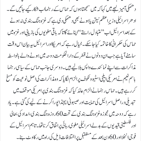
دھمکی آمیز لہجے میں کہا کہ میں سمجھتا ہوں کہ حماس کے رہنما اب شکار کیے جائیں گے۔
ادھر اسرائیلی وزیرِ اعظم نیتن یاہو نے بھی دھمکی دی ہے کہ غزہ جنگ بندی نہ ہونے
کے بعد اسرائیل اب ’’متبادل راستے‘‘ اپنائے گا تاکہ باقی مغویوں کی بازیابی اور غزہ میں
حماس کی حکمرانی کا خاتمہ کیا جاسکے۔خیال رہے کہ امریکا اور اسرائیل یہ بیان اس وقت
سامنے آیا ہے جب ان دونوں نے قطر کے دارالحکومت دوحہ میں ہونے والے بالواسطہ
مذاکرات سے اپنے نمائندے واپس بلالیے ہیں۔دوسری جانب حماس کے سیاسی رہنما
باسم نعیم نے امریکی ایلچی اسٹیو وٹکوف پر الزام لگایا کہ وہ مذاکرات کی اصل نوعیت کو مسخ
کر رہے ہیں۔حماس رہنما نے الزام عائد کیا کہ غزہ جنگ بندی پر امریکی موقف میں
تبدیلی دراصل اسرائیل کی حمایت اور صیہونی ایجنڈا پورا کرنے کے لیے کی گئی ہے۔یاد
رہے کہ دوحہ میں مجوزہ غزہ جنگ بندی کے تحت 60 روزہ جنگ بندی، امداد کی بحالی
اور فلسطینی قیدیوں کے بدلے اسرائیلی مغوی رہائی پر اتفاق کرنا تھا۔تاہم اسرائیل کے
فوجی انخلا اور 60 دن بعد کے مستقبل پر اختلافات ڈیل کی راہ میں رکاوٹ بنے۔