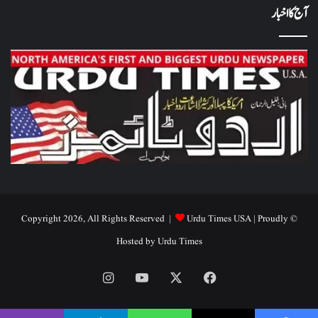
آج کا اخبار
Urdu Times USA
| Proudly
© Copyright 2026, All Rights Reserved |
Hosted by
Urdu Times
Instagram
YouTube
Facebook
X