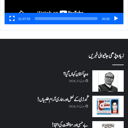
01:07:55
00:00
زیادہ پڑھی جانیوالی خبریں
وہ پاکستان کہاں گیا؟
جولائی 31, 2026
گُدڑی کے لعل اور ہماری آرام طلبیاں!
جولائی 31, 2026
بے حسی اور منافقت کی انتہا !