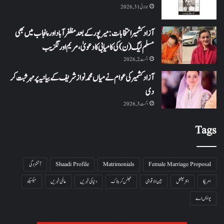
جولائی 31, 2026
آزاد کشمیر انتخابات: میرپور کے بعد مظفرآباد اور پنجاب میں بھی
مسلم لیگ (ن) کی کامیابی کا دعویٰ، مریم اورنگزیب
اگست 2, 2026
آزاد کشمیر کی عوام نے میاں محمد نواز شریف کے بیانیہ پر مہر ثبت کر
دی
اگست 3, 2026
Tags
Female Marriage Proposal
Matrimonials
Shaadi Profile
آتشزدگی
امریکا
انٹرنیشنل
بین الاقوامی
جھلس کر ہلاک
دنیا کی خبریں
عالمی خبریں
میکسیکو
یو ایس اے