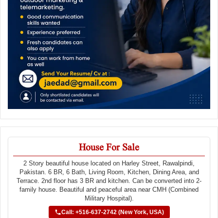
House For Sale
2 Story beautiful house located on Harley Street, Rawalpindi,
Pakistan. 6 BR, 6 Bath, Living Room, Kitchen, Dining Area, and
Terrace. 2nd floor has 3 BR and kitchen. Can be converted into 2-
family house. Beautiful and peaceful area near CMH (Combined
Military Hospital).
Call: +516-637-2742 (New York, USA)