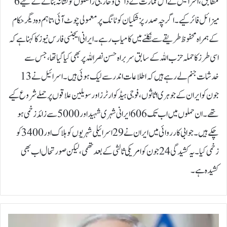
مطابق، اسرائیل نے اس عمارت کے داخلی و خارجی راستوں کو نشانہ بنانے کے لیے 6
میزائل فائر کیے۔ اگرچہ صدر پزشکیان کو ٹانگ پر معمولی چوٹ آئی، تاہم وہ دیگر حکام
کے ہمراہ محفوظ طریقے سے نکلنے میں کامیاب رہے۔ایرانی ایجنسی فارس نیوز کا کہنا ہے کہ
اسی طرز کا حملہ حزب اللہ کے سابق سربراہ حسن نصر اللہ پر بھی کیا گیا تھا، جس سے
خدشات جنم لے رہے ہیں کہ اطلاعات اندر سے لیک ہوئی ہیں۔اسرائیل نے 13
جون کو ایران کے جوہری اثاثوں، فوجی ہیڈکوارٹرز اور سویلین علاقوں پر حملے شروع کیے
تھے۔ ان حملوں میں اب تک 606 ایرانی شہری شہید اور 5000 سے زائد زخمی ہو
چکے ہیں۔جوابی کارروائی میں ایران نے 29 اسرائیلی شہریوں کو ہلاک اور 3400 کو
زخمی کیا۔ یہ کشیدگی 24 جون کو امریکی ثالثی کے بعد تھمی، لیکن صورتحال اب بھی
کشیدہ ہے۔
ن