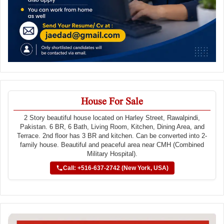
House For Sale
2 Story beautiful house located on Harley Street, Rawalpindi,
Pakistan. 6 BR, 6 Bath, Living Room, Kitchen, Dining Area, and
Terrace. 2nd floor has 3 BR and kitchen. Can be converted into 2-
family house. Beautiful and peaceful area near CMH (Combined
Military Hospital).
Call: +516-637-2742 (New York, USA)