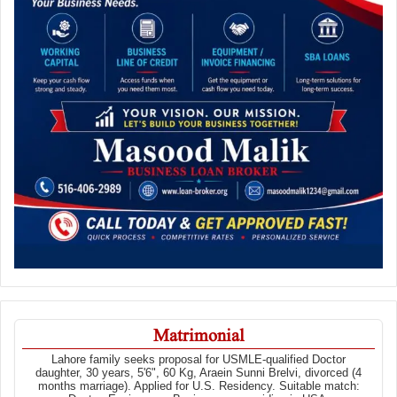
Matrimonial
Lahore family seeks proposal for USMLE-qualified Doctor
daughter, 30 years, 5'6", 60 Kg, Araein Sunni Brelvi, divorced (4
months marriage). Applied for U.S. Residency. Suitable match: