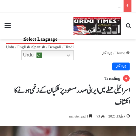
سونے کا شہر، دوبئی
nu
Search for
Select Language:
Urdu / English /Spanish / Bengali / Hindi
Home
/
بین الاقوامی
Urdu
بین الاقوامی
Trending
اسرائیلی حملے میں ایرانی صدر مسعود پزشکیان کے زخمی ہونے کا
انکشاف
جولائی 13, 2025
73
1 minute read