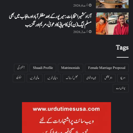
اگست 6, 2026
آزاد کشمیر انتخابات: میرپور کے بعد مظفرآباد اور پنجاب میں بھی
مسلم لیگ (ن) کی کامیابی کا دعویٰ، مریم اورنگزیب
اگست 2, 2026
Tags
Female Marriage Proposal
Matrimonials
Shaadi Profile
آتشزدگی
امریکا
انٹرنیشنل
بین الاقوامی
جھلس کر ہلاک
دنیا کی خبریں
عالمی خبریں
میکسیکو
یو ایس اے