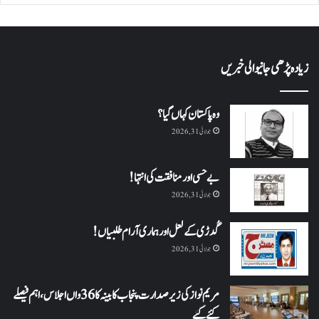
زیادہ پڑھی جانیوالی خبریں
وہ پاکستان کہاں گیا؟
جولائی 31, 2026
بے حسی اور منافقت کی انتہا !
جولائی 31, 2026
گُدڑی کے لعل اور ہماری آرام طلبیاں!
جولائی 31, 2026
مریم نواز کی زیر صدارت پنجاب کابینہ کا 36واں اجلاس،اہم فیصلے
کئے گئے