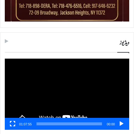
ویڈیوز
ویڈیو
پلیئر
01:07:55
00:00