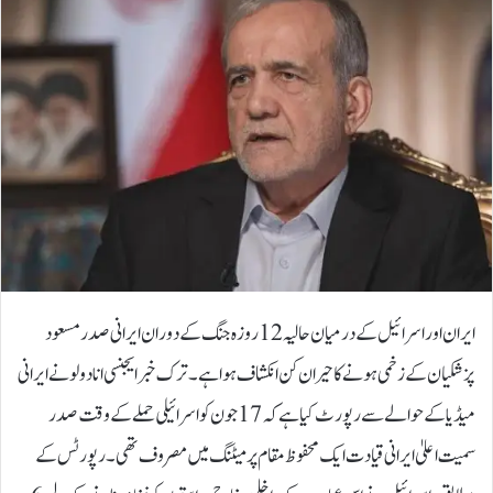
ایران اور اسرائیل کے درمیان حالیہ 12 روزہ جنگ کے دوران ایرانی صدر مسعود
پزشکیان کے زخمی ہونے کا حیران کن انکشاف ہوا ہے۔ ترک خبر ایجنسی انادولو نے ایرانی
میڈیا کے حوالے سے رپورٹ کیا ہے کہ 17 جون کو اسرائیلی حملے کے وقت صدر
سمیت اعلیٰ ایرانی قیادت ایک محفوظ مقام پر میٹنگ میں مصروف تھی۔رپورٹس کے