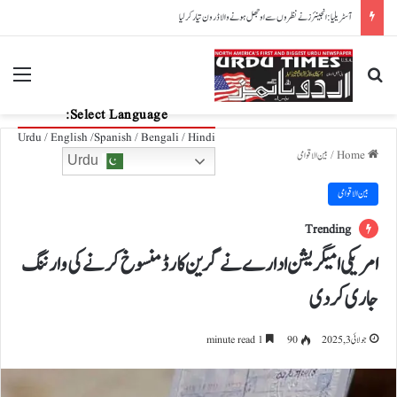
ورلڈ ٹیسٹ چیمپئن شپ: پوائنٹس ٹیبل پر پاکستان نے ویسٹ انڈیز کو پیچھے چھوڑ دیا
nu
Search for
Select Language:
Urdu / English /Spanish / Bengali / Hindi
Home
/
بین الاقوامی
Urdu
بین الاقوامی
Trending
امریکی امیگریشن ادارے نے گرین کارڈ منسوخ کرنے کی وارننگ
جاری کردی
جولائی 3, 2025
90
1 minute read