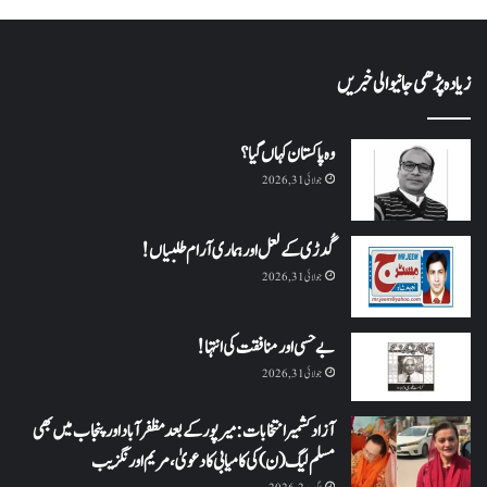
زیادہ پڑھی جانیوالی خبریں
وہ پاکستان کہاں گیا؟
جولائی 31, 2026
گُدڑی کے لعل اور ہماری آرام طلبیاں!
جولائی 31, 2026
بے حسی اور منافقت کی انتہا !
جولائی 31, 2026
آزاد کشمیر انتخابات: میرپور کے بعد مظفرآباد اور پنجاب میں بھی
مسلم لیگ (ن) کی کامیابی کا دعویٰ، مریم اورنگزیب