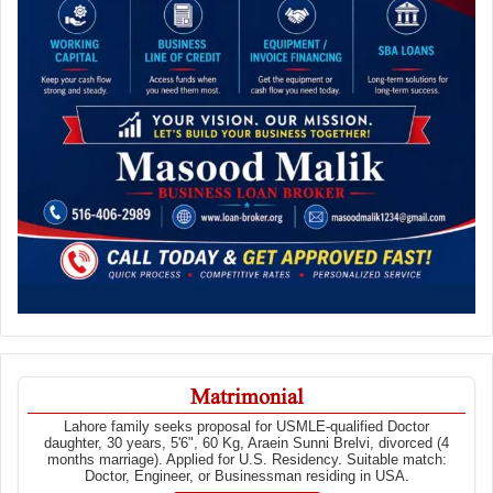
Matrimonial
Lahore family seeks proposal for USMLE-qualified Doctor
daughter, 30 years, 5'6", 60 Kg, Araein Sunni Brelvi, divorced (4
months marriage). Applied for U.S. Residency. Suitable match:
Doctor, Engineer, or Businessman residing in USA.