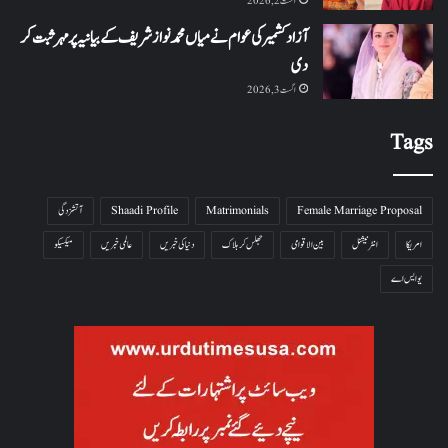
اگست 2, 2026
آزاد کشمیر کی عوام نے میاں محمد نواز شریف کے بیانیہ پر مہر ثبت کر
دی
اگست 3, 2026
Tags
Female Marriage Proposal
Matrimonials
Shaadi Profile
آتشزدگی
امریکا
انٹرنیشنل
بین الاقوامی
جھلس کر ہلاک
دنیا کی خبریں
عالمی خبریں
میکسیکو
یو ایس اے