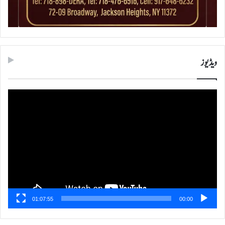
ویڈیوز
ویڈیو
پلیئر
01:07:55
00:00