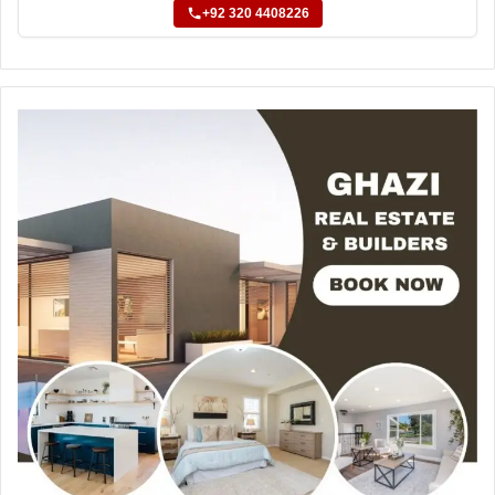
+92 320 4408226