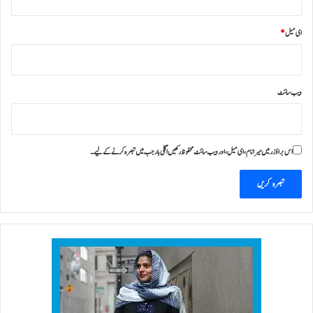
ی
ر
ای میل
*
پ
و
ر
ٹ
ویب‌ سائٹ
آ
گ
ئ
ی
اس براؤزر میں میرا نام، ای میل، اور ویب سائٹ محفوظ رکھیں اگلی بار جب میں تبصرہ کرنے کےلیے۔