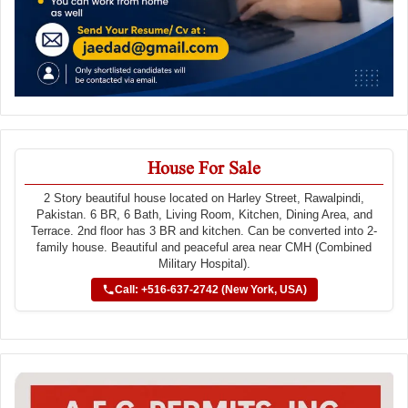
House For Sale
2 Story beautiful house located on Harley Street, Rawalpindi,
Pakistan. 6 BR, 6 Bath, Living Room, Kitchen, Dining Area, and
Terrace. 2nd floor has 3 BR and kitchen. Can be converted into 2-
family house. Beautiful and peaceful area near CMH (Combined
Military Hospital).
Call: +516-637-2742 (New York, USA)