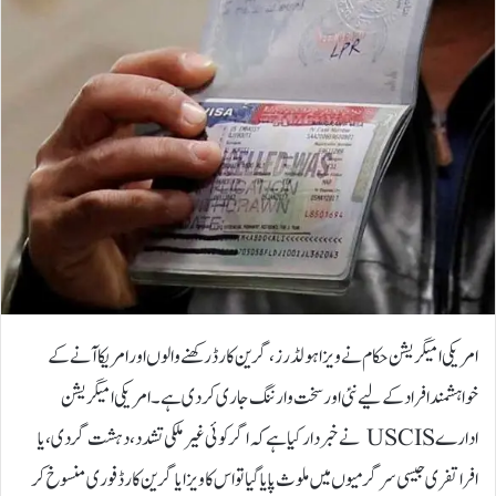
امریکی امیگریشن حکام نے ویزا ہولڈرز، گرین کارڈ رکھنے والوں اور امریکا آنے کے
خواہشمند افراد کے لیے نئی اور سخت وارننگ جاری کر دی ہے۔ امریکی امیگریشن
ادارے USCIS نے خبردار کیا ہے کہ اگر کوئی غیر ملکی تشدد، دہشت گردی، یا
افراتفری جیسی سرگرمیوں میں ملوث پایا گیا تو اس کا ویزا یا گرین کارڈ فوری منسوخ کر