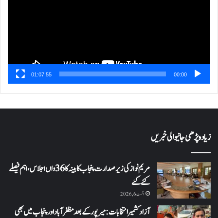
01:07:55
00:00
زیادہ پڑھی جانیوالی خبریں
مریم نواز کی زیر صدارت پنجاب کابینہ کا 36واں اجلاس،اہم فیصلے
کئے گئے
اگست 6, 2026
آزاد کشمیر انتخابات: میرپور کے بعد مظفرآباد اور پنجاب میں بھی