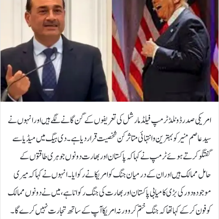
امریکی صدر ڈونلڈ ٹرمپ فیلڈ مارشل کی تعریفوں کے گن گانے لگے ہیں اور انہوں نے
سید عاصم منیر کو بہترین و انتہائی متاثر کن شخصیت قرار دیا ہے۔دی ہیگ میں میڈیا سے
گفتگو کرتے ہوئے ٹرمپ نے کہا کہ پاکستان اور بھارت دونوں جوہری طاقتوں کے
حامل ممالک ہیں اور ان کے درمیان جنگ کو امریکا نے رکوایا۔انہوں نے کہا کہ میری
موجودہ دور کی بڑی کامیابی پاکستان اور بھارت کی جنگ رکوانا ہے، میں نے دونوں ممالک
کو فون کر کے کہا تھا کہ جنگ ختم کرو ورنہ امریکا آپ کے ساتھ تجارت نہیں کرے گا۔