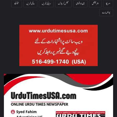
امریکا
انٹرنیشنل
بین الاقوامی
جھلس کر ہلاک
دنیا کی خبریں
عالمی خبریں
میکسیکو
یو ایس اے