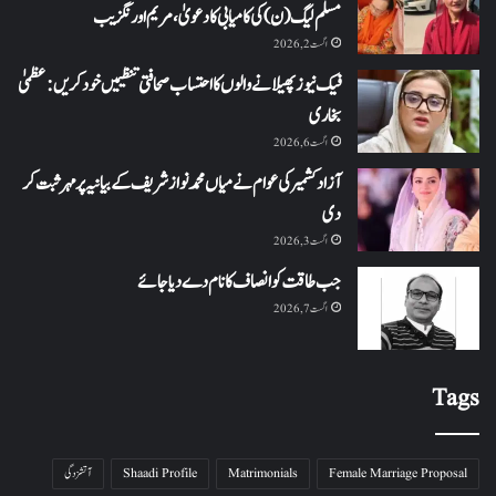
مسلم لیگ (ن) کی کامیابی کا دعویٰ، مریم اورنگزیب
اگست 2, 2026
فیک نیوز پھیلانے والوں کا احتساب صحافتی تنظیمیں خود کریں: عظمیٰ
بخاری
اگست 6, 2026
آزاد کشمیر کی عوام نے میاں محمد نواز شریف کے بیانیہ پر مہر ثبت کر
دی
اگست 3, 2026
جب طاقت کو انصاف کا نام دے دیا جائے
اگست 7, 2026
Tags
Female Marriage Proposal
Matrimonials
Shaadi Profile
آتشزدگی