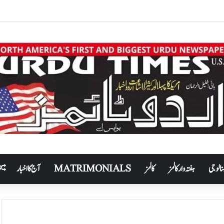
نالوجی
ہفتہ وار کالمز
کالمز
MATRIMONIALS
آج کا اخبار