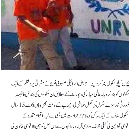
نی بچوں کیلئے سکول بند کردیئے۔قابض اسرائیلی صیہونی فوج نے مشرقی یروشلم کے ایک
ن سکولوں کو بند کر دیا۔عالمی میڈیا کی رپورٹ کے مطابق ان سکولوں کی بندش کا فیصلہ
عجلت میں لیا گیا، سیکڑوں فلسطینی طلبہ کو سکول سے واپس گھروں کو بھیج دیا، اسرائیلی سکیورٹی فورسز نے سکول کی مکمل تلاشی لی، چھاپے کے وقت بھی وہاں 6 سے 15 سال
میں سکول سٹاف کے ایک رکن کو بلاجواز حراست میں بھی لے لیا۔اقوام متحدہ کے
وامی قوانین کی کھلی خلاف ورزی قرار دیا، انہوں نے اس عمل کو بین الاقوامی قانون کی