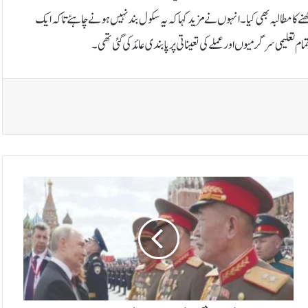
 ان تینوں سکولز کو کھلا رکھنے کا مطالبہ بھی کیا۔انہوں نے مزید کہا کہ یہ سکول بند نہیں ہونے چاہئے تاکہ ایک
م تعلیمی سرگرمیوں اور عملے کی تعیناتی پر پابندی عائد کی گئی تھی۔
ر
و
س
ی
و
ک
ر
ی
ن