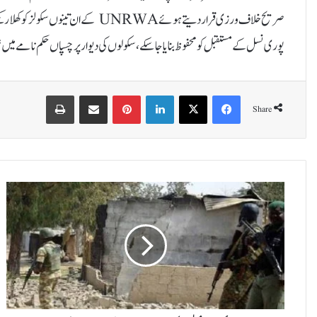
صریح خلاف ورزی قرار دیتے ہوئے UNRWA کے
پوری نسل کے مستقبل کو محفوظ بنایا جا سکے، سکولوں کی دیوار پر چسپاں حکم نامے میں تما
Print
Share via Email
Pinterest
LinkedIn
X
Facebook
Share
ن
ا
ئ
ی
ج
ی
ر
ی
ا