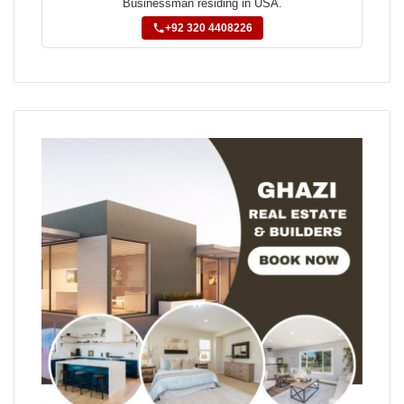
Businessman residing in USA.
+92 320 4408226