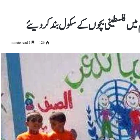
شلم میں فلسطینی بچوں کے سکول بند کردیئے
1 minute read
126