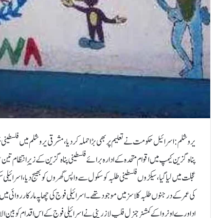
یروشلم: اسرائیل حکومت نے تعلیم پر بھی بڑا حملہ کر دیا، مشرقی یروشلم میں فلسطی
پناہ گزین کیمپ میں اقوام متحدہ کے ادارہ برائے فلسطینی پناہ گزین کے زیرِ انتظام تی
کی عمر کے درجنوں طلبہ کلاسز میں موجود تھے۔اسرائیلی فوج کی چھاپہ مار کارروائی 
اداورے اونروا کے کمشنر جنرل فلپ لازرینی نے اسرائیلی فوج کے اس اقدام کو بین الاق