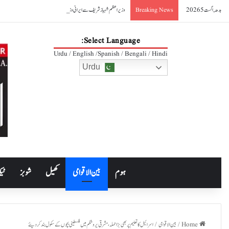
بدھ, اگست 5 2026
وزیراعظم شہباز شریف سے ایرانی وزیر صنعت کی ملاقات، دوطرفہ تجارت 10 ارب ڈالر تک بڑھانے کے عزم کا اعادہ
Breaking News
Select Language:
Urdu / English /Spanish / Bengali / Hindi
Urdu
ہوم
بین الاقوامی
کھیل
شوبز
ٹیک
Home
/
بین الاقوامی
/
اسرائیل کا تعلیم پر بھی بڑا حملہ، مشرقی یروشلم میں فلسطینی بچوں کے سکول بند کردیئے