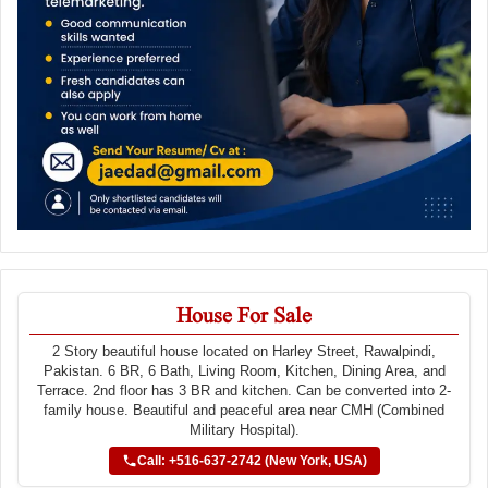
House For Sale
2 Story beautiful house located on Harley Street, Rawalpindi,
Pakistan. 6 BR, 6 Bath, Living Room, Kitchen, Dining Area, and
Terrace. 2nd floor has 3 BR and kitchen. Can be converted into 2-
family house. Beautiful and peaceful area near CMH (Combined
Military Hospital).
Call: +516-637-2742 (New York, USA)