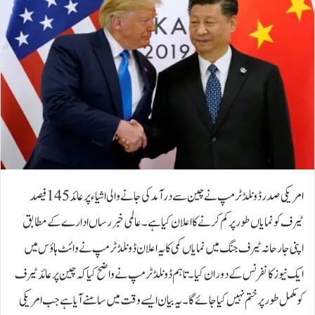
امریکی صدر ڈونلڈ ٹرمپ نے چین سے درآمد کی جانے والی اشیاء پر عائد 145 فیصد
ٹیرف کونمایاں طور پر کم کرنے کا اعلان کیا ہے۔عالمی خبر رساں ادارے کے مطابق
اپنی جارحانہ ٹیرف جنگ میں نمایاں کمی کا یہ اعلان ڈونلڈ ٹرمپ نے وائٹ ہاؤس میں
ایک نیوز کانفرنس کے دوران کیا۔تاہم ڈونلڈ ٹرمپ نے واضح کیا کہ چین پر عائد ٹیرف
کو مکمل طور پر ختم نہیں کیا جائے گا۔یہ بیان ایسے وقت میں سامنے آیا ہے جب امریکی