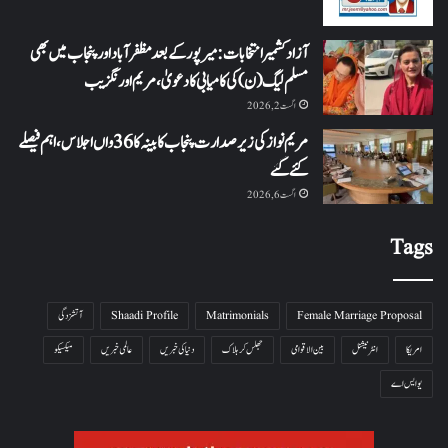
آزاد کشمیر انتخابات: میرپور کے بعد مظفرآباد اور پنجاب میں بھی
مسلم لیگ (ن) کی کامیابی کا دعویٰ، مریم اورنگزیب
اگست 2, 2026
مریم نواز کی زیر صدارت پنجاب کابینہ کا 36واں اجلاس،اہم فیصلے
کئے گئے
اگست 6, 2026
Tags
Female Marriage Proposal
Matrimonials
Shaadi Profile
آتشزدگی
امریکا
انٹرنیشنل
بین الاقوامی
جھلس کر ہلاک
دنیا کی خبریں
عالمی خبریں
میکسیکو
یو ایس اے