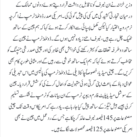
وزیر خزانہ نے ان ٹیرف کو ناقابلِ برداشت قرار دیتے ہوئے دونوں ممالک کے
درمیان تجارتی کشیدگی میں کمی کی پیش گوئی کی۔امریکی صدر ڈونلڈ ٹرمپ نے اگرچہ
نرم رویہ اختیار کیا لیکن مکمل پسپائی سے انکار کرتے ہوئے کہا کہ ہم چین کے ساتھ
ٹھیک چل رہے ہیں، ٹیرف اتنے زیادہ نہیں ہوں گے۔ڈونلڈ ٹرمپ نے چین کے
ساتھ دو طرفہ تعلقات کو بہتر رکھنے کی خواہش بھی ظاہر کی اور چینی صدر شی جنپنگ کو
مخاطب کرتے ہوئے کہا کہ ہم ایک ساتھ خوشی سے رہیں گے اور مثالی طور پر کام بھی
کریں گے۔چینی میڈیا، خصوصاً چائنا ڈیلی نے ڈونلڈ ٹرمپ کی پالیسی میں اس تبدیلی کو
عوامی دباؤ کے باعث اپنی گرتی ہوئی مقبولیت کو بحال کرنے کی کوشش قرار دیا۔چین
کے سوشل میڈیا پلیٹ فارم ویبو پر ٹرمپ کے ان بیانات کو ٹرمپ نے شکست تسلیم
کرلی جیسے ہیش ٹیگز کے ساتھ پیش کیا جا رہا ہے۔یاد رہے کہ امریکا اس وقت تک چینی
مصنوعات پر 145 فیصد ٹیرف عائد کرچکا ہے جس کے ردعمل میں چین نے بھی
امریکی مصنوعات پر 125 فیصد محصولات لگائے ہیں۔