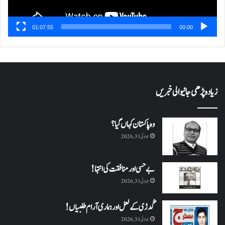
01:07:55
00:00
زیادہ پڑھی جانیوالی خبریں
وہ پاکستان کہاں گیا؟
جولائی 31, 2026
بے حسی اور منافقت کی انتہا !
جولائی 31, 2026
گُدڑی کے لعل اور ہماری آرام طلبیاں!
جولائی 31, 2026