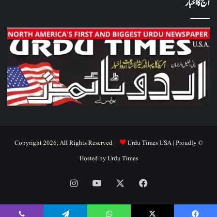
آج کا اخبار
Urdu Times USA
| Proudly
© Copyright 2026, All Rights Reserved |
Hosted by
Urdu Times
Instagram
YouTube
Facebook
X