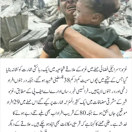
غزہ: اسرائیلی فضائی حملے میں غزہ کے علاقے شجاعیہ میں ایک رہائشی عمارت کو نشانہ بنایا
گیا جس کے نتیجے میں بچوں سمیت کم از کم 38 فلسطینی شہید ہوگئے، جبکہ درجنوں افراد
زخمی اور درجنوں لاپتا ہیں۔فرانسیسی خبر رساں ادارے اے ایف پی کے مطابق، غزہ
شہر کے مشرقی مضافات میں ایک کثیر المنزلہ عمارت پر کیے گئے اس حملے میں 29 افراد
موقع پر جاں بحق ہوئے جبکہ 80 کے قریب افراد اب بھی ملبے تلے دبے ہونے کا
خدشہ ہے۔ طبی عملے کا کہنا ہے کہ قریبی مکانات بھی تباہ ہو چکے ہیں۔علاقے کے دیگر