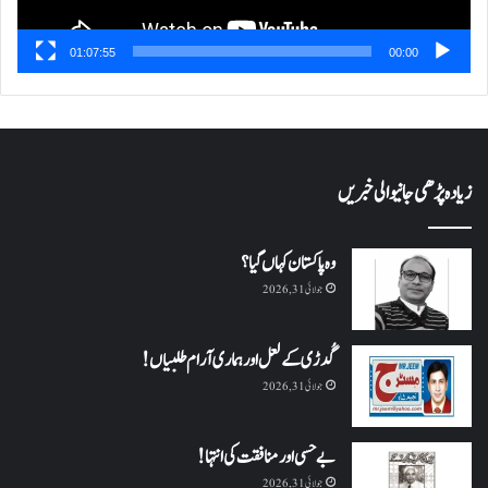
01:07:55
00:00
زیادہ پڑھی جانیوالی خبریں
وہ پاکستان کہاں گیا؟
جولائی 31, 2026
گُدڑی کے لعل اور ہماری آرام طلبیاں!
جولائی 31, 2026
بے حسی اور منافقت کی انتہا !
جولائی 31, 2026