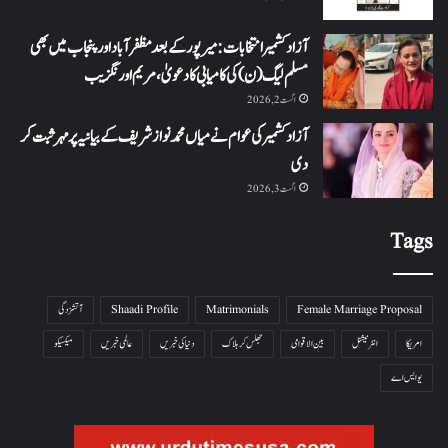
آزاد کشمیر انتخابات: میرپور کے بعد مظفرآباد اور پنجاب میں بھی
مسلم لیگ (ن) کی کامیابی کا دعویٰ، مریم اورنگزیب
اگست 2, 2026
آزاد کشمیر کی عوام نے میاں محمد نواز شریف کے بیانیہ پر مہر ثبت کر
دی
اگست 3, 2026
Tags
Female Marriage Proposal
Matrimonials
Shaadi Profile
آتشزدگی
امریکا
انٹرنیشنل
بین الاقوامی
جھلس کر ہلاک
دنیا کی خبریں
عالمی خبریں
میکسیکو
یو ایس اے