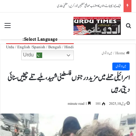
پاکستان، آذربائیجان تعلقات مزید مضبوط بنانے کے عزم کا اعادہ
nu
Search for
Select Language:
Urdu / English /Spanish / Bengali / Hindi
Home
/
بین الاقوامی
Urdu
بین الاقوامی
اسرائیلی حملے میں مزید درجنوں فلسطینی شہید، ملبے تلے چیخیں سنائی
دیتی رہیں
اپریل 10, 2025
101
1 minute read