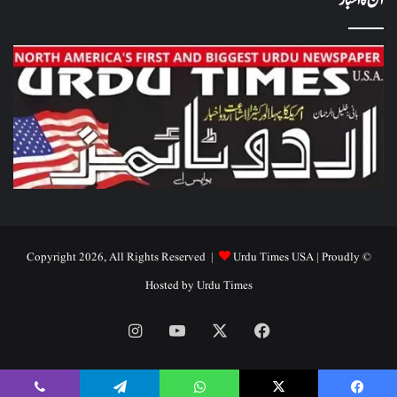
آج کا اخبار
Urdu Times USA
| Proudly
© Copyright 2026, All Rights Reserved |
Hosted by
Urdu Times
Instagram
YouTube
Facebook
X