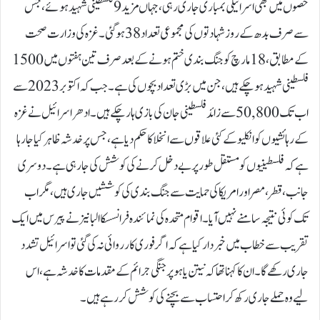
حصوں میں بھی اسرائیلی بمباری جاری رہی، جہاں مزید 9 فلسطینی شہید ہوئے، جس
سے صرف بدھ کے روز شہادتوں کی مجموعی تعداد 38 ہوگئی۔غزہ کی وزارت صحت
کے مطابق، 18 مارچ کو جنگ بندی ختم ہونے کے بعد صرف تین ہفتوں میں 1500
فلسطینی شہید ہو چکے ہیں، جن میں بڑی تعداد بچوں کی ہے۔ جب کہ اکتوبر 2023 سے
اب تک 50,800 سے زائد فلسطینی جان کی بازی ہار چکے ہیں۔ادھر اسرائیل نے غزہ
کے رہائشیوں کو انکلیو کے کئی علاقوں سے انخلا کا حکم دیا ہے، جس پر خدشہ ظاہر کیا جا رہا
ہے کہ فلسطینیوں کو مستقل طور پر بے دخل کرنے کی کوشش کی جا رہی ہے۔دوسری
جانب، قطر، مصر اور امریکا کی حمایت سے جنگ بندی کی کوششیں جاری ہیں، مگر اب
تک کوئی نتیجہ سامنے نہیں آیا۔اقوام متحدہ کی نمائندہ فرانسسکا البانیز نے پیرس میں ایک
تقریب سے خطاب میں خبردار کیا ہے کہ اگر فوری کارروائی نہ کی گئی تو اسرائیل تشدد
جاری رکھے گا۔ ان کا کہنا تھا کہ نیتن یاہو پر جنگی جرائم کے مقدمات کا خدشہ ہے، اس
لیے وہ حملے جاری رکھ کر احتساب سے بچنے کی کوشش کر رہے ہیں۔