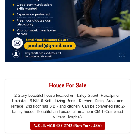
House For Sale
2 Story beautiful house located on Harley Street, Rawalpindi,
Pakistan. 6 BR, 6 Bath, Living Room, Kitchen, Dining Area, and
Terrace. 2nd floor has 3 BR and kitchen. Can be converted into 2-
family house. Beautiful and peaceful area near CMH (Combined
Military Hospital).
Call: +516-637-2742 (New York, USA)