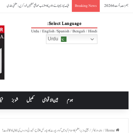
جمعرات, اگست 6 2026
فیک نیوز پھیلانے والوں کا احتساب صحافتی تنظیمیں خود کریں: عظمیٰ بخاری
Breaking News
Select Language:
Urdu / English /Spanish / Bengali / Hindi
Urdu
ہوم
بین الاقوامی
کھیل
شوبز
ٹیک
Home
/
ہفتہ وار کالمز
/
چینی وزیراعظم کا اسلام آباد میں گوادر پورٹ کا وچورئل افتتاح، سکیورٹی اداروں کی ناکامی کا ننگا ثبوت!