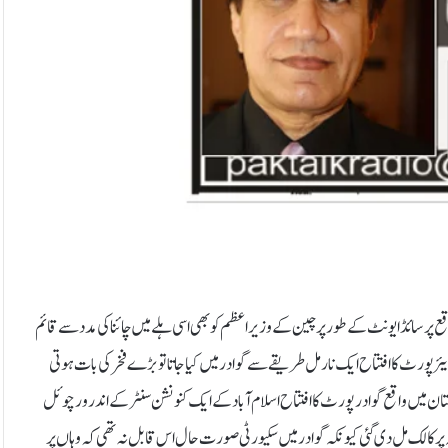
قع پر سائڈ ایونٹ کے طور پر چین کے وزیراعظم کو بھی اسی ہلے میں چائنا کی مدد سے قائم
 ایئرپورٹ کا افتتاح ایک نارمل طریقے سے گوادر میں کیا جاتا تو بڑے فخرکی بات ہوتی
تان میں واقع گوادر پورٹ کا افتتاح اسلام آباد کے ایک کنونشن سنٹر کے اندر ورچوئل
منہ پر کالک مل دی گئی کیونکہ گوادر میں سکیورٹی صورت حال اس قابل نہ تھی کہ وہاں پر