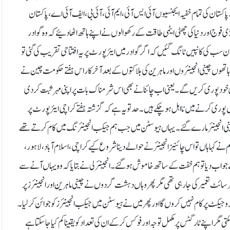
ان کی تمام خفیہ ایجنسیوں آئی ایس آئی، ایم آئی، آئی بی، ایف آئی اے، پاکستان
 بڑی فوج اور دنیا کی چھٹی ایٹمی طاقت کے رکھوالوں نے اپنے ہاتھ اٹھا دئیے کہ وہ گوادر
سب کی کانپیں ٹانگ گئیں کہ اگر گوادر میں ایئرپورٹ پر یہ افتتاحی تقریب کی گئی تو
تھوں چینی انجینئروں اور ماہرین کی ہلاکتوں کے بعد آخر کار اس ہفتے حکومت چین نے
اری خود پوری کریں گے۔ یعنی اب چائنا نے بھی اس شرمناک بات پر اپنی مہر ثبت کر دی
ں پوری کرنے میں نااہل ہو چکے ہیں۔ حد تو یہ ہے کہ گزشتہ ہفتے کراچی ایئرپورٹ پر
ینی انجینئر مارے گئے۔ یہاں ہیوسٹن میں جب ہم جیکب انجینئرنگ میں کام کرتے تھے
نے کہا ہاں تو اس چائنیز انجینئر نے حوالے دینا شروع کیے کراچی ،اسلام آباد، لاہور ،
واب دیا تو ہم خفت کے ساتھ خاموش ہو گئے۔ انجینئر لی نے بتایا کہ وہ یہاں آنے سے
ئر سائٹ تعمیر کی جارہی تھی مگر پھر وہاں دہشت گردوں نے چینی ماہرین اور انجینئرز پر
جیکٹ پر کام نہیں کروں گا اور پھر میں نے ہیوسٹن میں جیکب انجینئرز کو جوائن کر لیا۔
 مگر اپنے ٹارگٹس پر مکمل توجہ اور فوکس کر کے ان کی تعداد کو یقینا کم کیا جا سکتا ہے