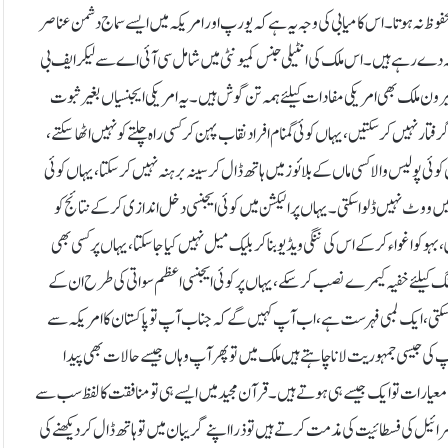
حفوظ نہ ہوتا۔ اس کامیابی کی وجہ یہ ہے کہ یورپ اور امریکہ میں ایسے سماج دشمن عناصر
ہ دے رہے ہیں۔ اس ملک کی انٹیلی جنس کمیونٹی میں شامل سی آئی اے سے لیکر ایف بی
رون ملک بھی امریکی مفادات کیلئے ہمہ تن گوش ہیں۔ یہ امریکی ایجنسیاں بغیر ثبوت
ار نہیں کر سکتیں، یہاں کوئی گمنام افراد نقاب پہن کر کسی راہ چلتے کو نہیں اٹھا سکتے،
ی پولیس والا کسی ماں کے بلائوز میں ہاتھ ڈال کر سینہ برہنہ نہیں کر سکتا، یہاں کوئی
ووٹ نہیں ڈلوا سکتی۔ یہاں پر الیکشن میں کوئی ایجنسی دخل اندازی کر کے نتائج کو
بہو کو اغواء کر کے اس کی ننگی ویڈیو بنا کر بلیک میل نہیں کیا جاسکتا، یہاں پر کسی بھی
میلنگ کیلئے خفیہ کیمرے نصب کر سکے، یہاں پرکوئی ایجنسی اعظم سواتی کی طرح ان کے
ج سکتی، ایک لمبی فہرست ہے، اب آپ کہیں گے کہ جناب آپ تو پاکستان کا امریکہ سے
 کی جیسی جمہوریت لانا چاہتے ہیں ملک میں تو پھر آپ وہاں جیسے حالات بھی پیدا
کے معیارات تو ایک جیسے ہی ہوتے ہیں۔ قرآن مجید میں ایسے ہی تو منافقت کا لفظ سب سے
سرائیل کی فسطائیت کی مذمت کرتے ہیں تو ذرا اپنے گریبان میں تو ہاتھ ڈال کر دیکھنے کی