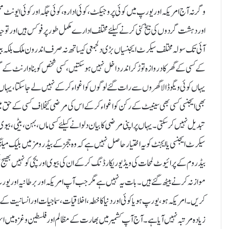
وگرنہ آج امریکہ اور یورپ میں کوئی پروجیکٹ، کوئی ادارہ، کوئی جگہ اور کوئی ایونٹ م
اور دہشت گردوں کی بیخ کنی کرنے کیلئے مختلف ادارے مکمل طور پر فوکس ہیں اور توج
آئی تک سولہ مختلف سیکرٹ ایجنسیاں بڑی دلجمعی کیساتھ نہ صرف اندرون ملک بلکہ بی
کے کسی کے گھر کا دروازہ توڑ کر اندر داخل نہیں ہو سکتیں، کسی شخص کو بنا وارنٹ کے گرفت
یہاں کوئی ویگو ڈالا گھروں سے رات گئے لوگوں کواغواء کر کے نہیں لے جاسکتا، یہاں کوئ
بھی ایجنسی کسی بھی سینیٹ کے رکن کو اغواء کر کے اس کی مرضی کیخلاف کسی کے حق میں 
تبدیل نہیں کر سکتی۔ یہاں پر اپنی مرضی کا بیان دلوانے کیلئے کسی ماں، بہن، بیٹی ، بیوی، 
سیکرٹ ایجنسی یا ایجنٹ کو یہ اختیار حاصل نہیں ہے کہ وہ ججز کے بیڈرومز میں بلیک 
بیڈروم کے پرائیوٹ لمحات کی ویڈیو ریکارڈنگ کر کے ان کی بیوی اور بچی کو نہیں بھی
موازنہ کرنے بیٹھ گئے ہیں۔ بات یہ نہیں ہے مگر جب آپ امریکہ اور برطانیہ اور یورپ
کریں۔ امریکہ ہو، یورپ ہو یا کوئی اور دنیا کا خطہ، اخلاقیات، سماجیات اور انسانیت 
زیادہ مرتبہ نہیں آیا ہے۔ آج آپ کشمیر میں بھارت کے مظالم اور فلسطین و غزہ میں ا