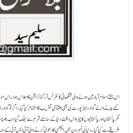
اس ہفتے اسلام آباد میں ہونے والی شنگھائی کانفرنس آرگنائزیشن کا اجلاس ہوا۔ اس مو
کئے جانے والے گوادر ایئرپورٹ کی بھی افتتاحی تقریب کا اہتمام کیا گیا۔ اگر تو گوادر
مگر پاکستان اور پاکستانیوں کا چہرہ اس وقت دنیا کے سامنے شرم سے جھک گیا جب بلوچس
طریقے سے کیا گیا۔ دنیا کی نمبرون خفیہ ایجنسی کا دعویٰ کرنے والی آئی ایس آئی کے 