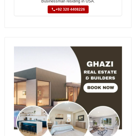
Businessman residing in USA.
+92 320 4408226