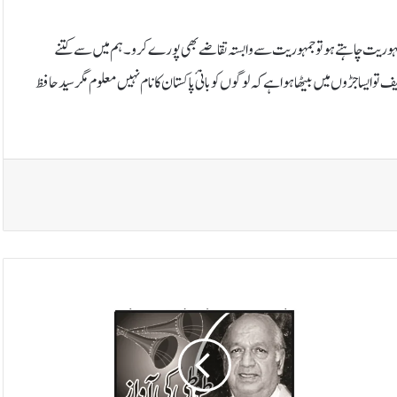
جمہوریت چاہتے ہو تو جمہوریت سے وابستہ تقاضے بھی پورے کرو۔ ہم میں سے کتنے
ایسا جڑوں میں بیٹھا ہوا ہے کہ لوگوں کو بانیٔ پاکستان کا نام نہیں معلوم مگر سید حافظ
پ
ا
ک
س
ت
ا