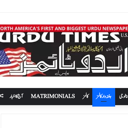
نالوجی
ہفتہ وار کالمز
کالمز
MATRIMONIALS
آج کا اخبار