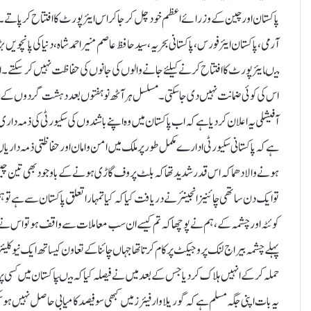
پاکستان اور چین کے وزرائے اعظم خود چل کر جا کر اس ایئرپورٹ کا افتتاح کرپاتے۔ پاکست
آرمی، پاکستان ایئرفورس، پاکستانی بحریہ، سید حافظ عاصم منیر احمد شاہ، دنیا کی پانچویں
میںایئرپورٹ کا افتتاح کرنے کیلئے جانے والوں کی جانوں کی حفاظت نہیں کر سکتے۔ ان 
اس کی کوئی ضمانت نہیں دی جا سکتی۔ مسلسل ہر آٹھ نو ہفتوں بعد دہشت گردوں کے ہا
آفیشلی یہ اعلان کر دیا ہے کہ اب پاکستان میں وہ اپنے باشندوں کی سکیورٹی کی ذمہ د
ہے کہ پاکستانی سکیورٹی ادارے مکمل طور پر ملک میں امن و امان اور حفاظتی ذمہ داریا
ہونے والا دھماکہ اس قدر شدید تھا کہ بلٹ پروف گاڑی ہونے کے باوجود بھی تین چ
تو ایک دن ساتھی چائنیز انجینئر نے دریافت کیا کہ کیا تمہارا تعلق پاکستان سے ہے تو ہم 
کوئٹہ اور چشمہ کے، ہم نے پوچھا کہ تم کیسے ان سب معاملات سے واقف ہو تو اس نے ج
پہلے چشمہ بیراج لنک پروجیکٹ پر کام کرتا تھا جہاں چائنا کے تعاون کیساتھ ایک نیوکلی
حملہ کرکے انہیں ہلاک کر دیا جس کے بعد میں نے فیصلہ کیا کہ میںپاکستان میں کسی پرو
یہ بات اپنی جگہ مسلم ہے کہ گوریلاوارفیئرز میں کبھی سو فیصد کامیابی حاصل نہیں ہو سکتی