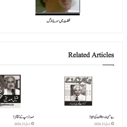
ں
س
و
ئ
غفلت میں سوئے لوگ
ے
ل
و
گ
Related Articles
بے حسی اور منافقت کی انتہا !
صدر ٹرمپ کے آپشنز!
جولائی 31, 2026
جولائی 31, 2026