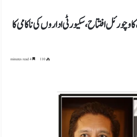
ا وچورئل افتتاح، سکیورٹی اداروں کی ناکامی کا
4 minutes read
110