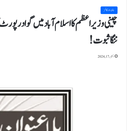
ہفتہ وار کالمز
چینی وزیراعظم کا اسلام آباد میں گوادر پورٹ ک
ننگا ثبوت!
اکتوبر 17, 2024