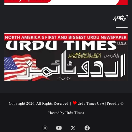
آج کا اخبار
Urdu Times USA
| Proudly
© Copyright 2026, All Rights Reserved |
Hosted by
Urdu Times
Instagram
YouTube
Facebook
X