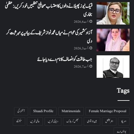
فیک نیوز پھیلانے والوں کا احتساب صحافتی تنظیمیں خود کریں: عظمیٰ
بخاری
اگست 6, 2026
آزاد کشمیر کی عوام نے میاں محمد نواز شریف کے بیانیہ پر مہر ثبت کر
دی
اگست 3, 2026
جب طاقت کو انصاف کا نام دے دیا جائے
اگست 7, 2026
Tags
Female Marriage Proposal
Matrimonials
Shaadi Profile
آتشزدگی
امریکا
انٹرنیشنل
بین الاقوامی
جھلس کر ہلاک
دنیا کی خبریں
عالمی خبریں
میکسیکو
یو ایس اے