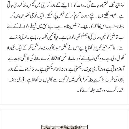
لوڈشیڈنگ ختم ہو جائے گی۔ رات کو 11 بجے کے بعد کراچی میں گیس بند کر دی جاتی
ہے۔ عوام بلکتے ہیں۔ بچے دودھ گرم کر کے نہیں پی سکتے۔ ایک فوجی حکمران بن کر
بیٹھا ہوا ہے۔ اس کا آلہ کار چیف جسٹس بنا ہوا ہے۔ اپنے حق میں فیصلے دلوانے کے لئے
اب قاضی کو تین سال کی ایکسٹینشن دلوا رہا ہے۔ نیا آئین لکھا جارہا ہے۔ فوجی ڈنڈے
سے۔ عاصم منیر کو یاد رکھنا چاہیے اس نے فیض حمید کا کورٹ مارشل کر کے ایک نئی راہ
کھول دی ہے۔ وہ بھی اپنے لئے کورٹ مارشل کا انتظار کرے۔ اللہ کی لاٹھی بہت بے
آواز ہوتی ہے وہ نہ آرمی چیف دیکھتی ہے اورنہ ڈنڈا دیکھتی ہے۔ ریٹائر ہونے کے بعد
باجوہ کی طرح سڑک پر بیٹھ کر فرانس میں لوگوں سے گالیاں ہی کھاتا ہے۔ آرمی چیف
انتظار کرے وہ وقت جلد آئے گا۔
ج
ہ