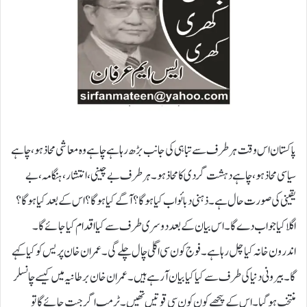
پاکستان اس وقت ہر طرف سے تباہی کی جانب بڑھ رہا ہے چاہے وہ معاشی محاذ ہو، چاہے
سیاسی محاذ ہو، چاہے دہشت گردی کا محاذ ہو۔ ہر طرف بے چینی، انتشار، ہنگامہ، بے
یقینی کی صورت حال ہے۔ ذہنی دبائو اب کیا ہو گا؟ آگے کیاہو گا؟ اس کے بعد کیا ہو گا؟
اگلا کیا جواب دے گا۔ اس بیان کے بعد دوسری طرف سے کیا اقدام کیا جائے گا۔
اندرون خانہ کیا چل رہا ہے۔ فوج کون سی اگلی چال چلے گی۔ عمران خان پریس کو کیا کہے
گا۔ بیرونی دنیا کی طرف سے کیا کیا بیان آرہے ہیں۔ عمران خان برطانیہ میں کیسے چانسلر
منتخب ہو گیا۔ اس کے پیچھے کون کون سی قوتیں تھیں۔ ٹرمپ اگر جیت جائے گا تو