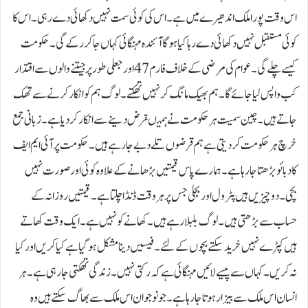
اس وقت پورا ملک اندھیرے میں ہے۔ اس کی کوئی سمت نہیں دکھائی دے رہی۔ اس کا
کوئی مستقبل نہیں دکھائی دے رہا کیا ہو گا آئندہ مہنگائی کہاں جا کر رکے گی۔ حکومت
کیسے چلے گی۔ عوام کی مرضی کے خلاف فارم 47 اور جعلی طور پر جیتنے والوں سے اقتدار
کب واپس لیا جائے گا۔ ہم بھیک مانگ کر نہیں تھکتے۔ لوگ ہم کو انکار کرنے سے تھک
جاتے ہیں۔چین سمیت ہر حکومت نے ہمیںقرض دینے سے انکار کر دیا ہے۔ زبانی جمع
خرچ ہر حکومت کر دیتی ہے ہم قرضوں تلے دبے جارہے ہیں۔ حکومت پر آئی ایم ایف
کا دبائو بڑھتا جارہا ہے۔ ہمارے پاس قیمتیں بڑھانے کے علاوہ کوئی اور صورت نہیں
بچی۔ دو چیزیں ہیں پٹرول اور بجلی جس پر ہر وقت ڈنڈا چلتا ہے۔ قیمتیں روزانہ کے
حساب سے بڑھتی ہیں۔ لوگ بلبلارہے ہیں۔ کھانے کو نہیں ہے۔ ایک وقت کھاتے
ہیں کپڑے نہیں خرید سکتے بچوں کے لئے۔ فیسیں دینا مشکل ہو گیا ہے کیا کریں اور کیا
نہ کریں۔ کہاں سے پیسے لائیں مہنگائی ہے کہ رکتی نہیں۔ زندگی تھکتی جارہی ہے۔ ہر
انسان اس ملک سے بیزار ہوتا جارہا ہے۔ جو نوجوان اس ملک سے بھاگ سکتے ہیں وہ