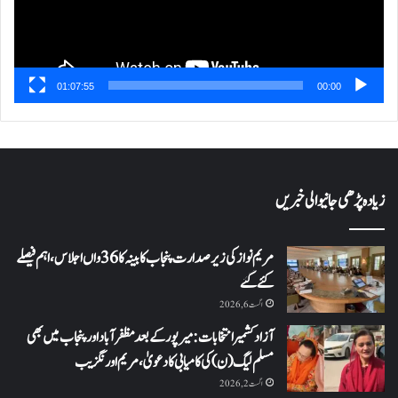
01:07:55
00:00
زیادہ پڑھی جانیوالی خبریں
مریم نواز کی زیر صدارت پنجاب کابینہ کا 36واں اجلاس،اہم فیصلے
کئے گئے
اگست 6, 2026
آزاد کشمیر انتخابات: میرپور کے بعد مظفرآباد اور پنجاب میں بھی
مسلم لیگ (ن) کی کامیابی کا دعویٰ، مریم اورنگزیب
اگست 2, 2026