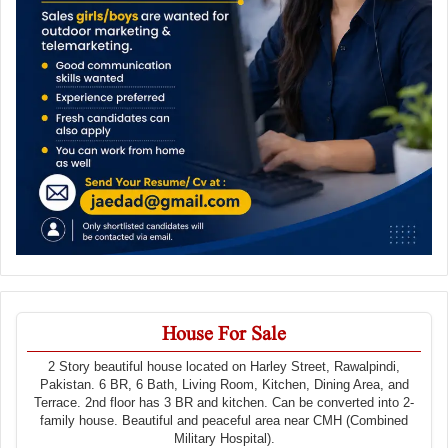
House For Sale
2 Story beautiful house located on Harley Street, Rawalpindi,
Pakistan. 6 BR, 6 Bath, Living Room, Kitchen, Dining Area, and
Terrace. 2nd floor has 3 BR and kitchen. Can be converted into 2-
family house. Beautiful and peaceful area near CMH (Combined
Military Hospital).