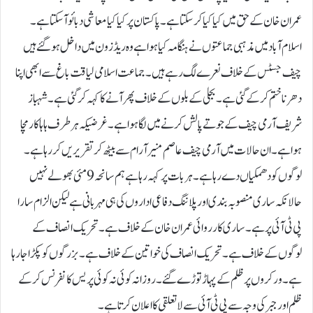
عمران خان کے حق میں کیا کیا کرسکتا ہے۔ پاکستان پر کیا کیا معاشی دبائو آسکتا ہے۔
اسلام آباد میں مذہبی جماعتوں نے ہنگامہ کیا ہوا ہے وہ ریڈ زون میں داخل ہو گئے ہیں
چیف جسٹس کے خلاف نعرے لگ رہے ہیں۔ جماعت اسلامی لیاقت باغ سے ابھی اپنا
دھرنا ختم کر کے گئی ہے۔ بجلی کے بلوں کے خلاف پھر آنے کا کہہ کر گئی ہے۔ شہباز
شریف آرمی چیف کے جوتے پالش کرنے میں لگا ہوا ہے۔ غرضیکہ ہر طرف ہاہا کار مچا
ہوا ہے۔ ان حالات میں آرمی چیف عاصم منیر آرام سے بیٹھ کر تقریریں کررہا ہے۔
لوگوں کو دھمکیاں دے رہا ہے۔ ہر بات پر کہہ رہا ہے ہم سانحہ 9 مئی بھولے نہیں
حالانکہ ساری منصوبہ بندی اور پلاننگ دفاعی اداروں کی ہی مہربانی ہے لیکن الزام سارا
پی ٹی آئی پر ہے۔ ساری کارروائی عمران خان کے خلاف ہے۔ تحریک انصاف کے
لوگوں کے خلاف ہے۔ تحریک انصاف کی خواتین کے خلاف ہے۔ بزرگوں کو پکڑا جارہا
ہے۔ ورکروں پر ظلم کے پہاڑ توڑے گئے۔ روزانہ کوئی نہ کوئی پریس کانفرنس کر کے
ظلم اور جبر کی وجہ سے پی ٹی آئی سے لا تعلقی کا اعلان کرتا ہے۔