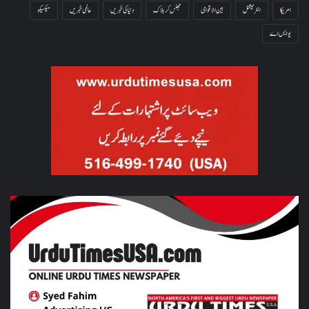
امریکا
انٹرنیشنل
بین الاقوامی
جھلس کر ہلاک
دنیا کی خبریں
عالمی خبریں
میکسیکو
یو ایس اے