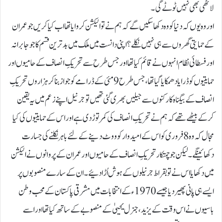
لاٹھی بھی نہیں ٹوٹے گی۔
اور وہ یوں کہ دنیا کو وہ دکھا سکیں گے کہ ہم نے تو الیکشن کروایا تھا اب کیا کریں جو عمران
کے حمایتی گھروں سے ہی نہیں نکلے؟ اپنی دانست میں ملک میں بدترین قسم کا جو جابرانہ
اور فسطائی نظام انہوں نے قائم کیا تھا اورجس طرح سے تحریکِ انصاف کے حامیوں اور
حمایتیوں کو ڈرا یا دھمکایا گیا تھا، جس طرح 9 مئی کے ڈرامے کو جواز بناکر ہزاروں تحریکِ
انصاف کے بیگناہ کارکنوں سے جیلیں بھری گئی تھیں تو جرنیل اپنے زعم میں یہ یقین
کرکے بیٹھے تھے کہ ہم نے تحریکِ انصاف کی کمر توڑدی ہے اور اس کے حمایتیوں کی کیا
مجال کہ وہ 8 فروری کو اس کے امیدوار کو ووٹ دینے کےلئے باہر نکلنے کی جسارت
دکھائینگے۔ لیکن جو چمتکار تحریکِ انصاف کے حامیوں اور عمران کے پروانوں نے الیکشن
میں دکھایا اس نے تو بقراط جرنیلوں کے ہوش اُڑادئیے۔ ان کے سارے منصوبوں پر
ایسے ہی پانی پھیر دیا جیسے 1970ء کے انتخابات میں مشرقی پاکستان کے محب وطن
باسیوں نے اس وقت کے یزید، جنرل یحییٰ کے منصوبے کے ساتھ کیا تھا اور اسے