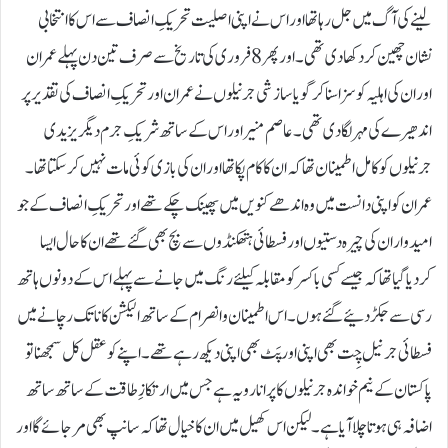
لینے کی آگ میں جل رہا تھا اور اس نے اپنی اصلیت تحریکِ انصاف سے اس کا انتخابی
نشان چھین کر دکھادی تھی۔ اور پھر 8 فروری کی تاریخ سے صرف تین دن پہلے عمران
اور ان کی اہلیہ کو سزا سناکر گویا سازشی جرنیلوں نے عمران اور تحریکِ انصاف کی تقدیر پر
اندھیرے کی مہر لگادی تھی۔ عاصم منیر اور اس کے ساتھ شریکِ جرم دیگر یزیدی
جرنیلوں کو کامل اطمینان تھا کہ ان کا کام پکا تھا اور ان کی بازی کوئی مات نہیں کرسکتا تھا۔
عمران کو اپنی دانست میں وہ اندھے کنویں میں پھینک چکے تھے اور تحریکِ انصاف کے جو
امیدوار ان کی چیرہ دستیوں اور فسطائی ہتھکنڈوں سے بچ بھی گئے تھے ان کا حال ایسا
کردیا گیا تھا کہ جیسے کسی باکسر کو مقابلہ کیلئے رنگ میں جانے سے پہلے اس کے دونوں ہاتھ
رسی سے جکڑ دئیے گئے ہوں۔ اس اطمینان وانصرام کے ساتھ الیکشن کا ناتک رچانے میں
فسطائی جرنیل چِت بھی اپنی اور پَٹ بھی اپنی دیکھ رہے تھے۔ اپنے کو عقل کل سمجھنا تو
پاکستان کے نیم خواندہ جرنیلوں کا پرانا رویہ ہے جس میں ارتکازِ طاقت کے ساتھ ساتھ
اضافہ ہی ہوتا چلا آیا ہے۔ لیکن اس کھیل میں ان کا خیال تھا کہ سانپ بھی مرجائے گا اور