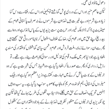
دھول چٹوادی تھی۔
لیکن عاصم منیر اور اس کے وردی پوش گماشتے تو یحییٰ اور اس کے رفقاء سے دس گنا
زیادہ بے شرم اور بے غیرت ہیں لہٰذا ان بے شرموں نے نہ صرف پاکستانی عوام کے
مینڈیٹ پر ڈاکہ ڈالا بلکہ غیور اور حریت پرست یزیدیوں کے پاس ڈنڈا ہے اور وہ اسے
بیدریغ اپنے حق میں اور عوام کی رضا کے خلاف استعمال کرنا اپنا موروثی حق سمجھتے ہیں
پھر سے ان رسوائے زمانہ، ملت فروش اور عوام دشمن سیاسی گماشتوں کو اقتدار کی مسند پر
بٹھا دیا ہے جودنیا بھر میں ملک و قوم کی تذلیل اور رسوائی کا باعث بنے رہے تھے۔ تو
رذیل زرداری کوپھر سے صدر بناکر بٹھادیا گیا ہے، وہ شہباز جس کی شہرت یہ ہے کہ وہ
جرنیلوں کے بوٹ پالش کرنے میں مہارت رکھتا ہے وزیرِ اعظم ہوگیا ہے اور بلیک
میلروں کی استانی، نیم خواندہ، مریم کوپنجاب کا صوبہ سونپ دیا گیا ہے۔ یہ سب وہ ہیں
جنہیں تحریکِ انصاف کے حق میں نکلنے والا سیلاب تنکوں کی طرح بہا لے گیا تھا لیکن یہ
چونکہ یزیدی جرنیلوں کے منظورِ نظر ہیں لہٰذا ہارنے کے باوجود اقتدار ان کے کشکول