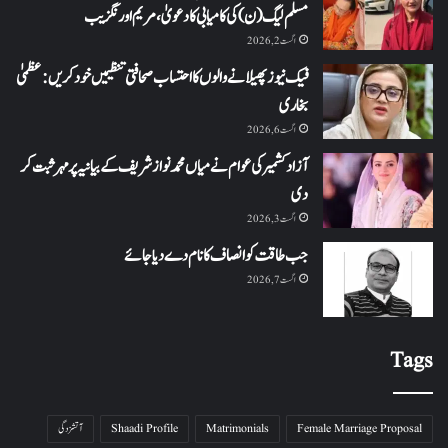
مسلم لیگ (ن) کی کامیابی کا دعویٰ، مریم اورنگزیب
اگست 2, 2026
فیک نیوز پھیلانے والوں کا احتساب صحافتی تنظیمیں خود کریں: عظمیٰ
بخاری
اگست 6, 2026
آزاد کشمیر کی عوام نے میاں محمد نواز شریف کے بیانیہ پر مہر ثبت کر
دی
اگست 3, 2026
جب طاقت کو انصاف کا نام دے دیا جائے
اگست 7, 2026
Tags
Female Marriage Proposal
Matrimonials
Shaadi Profile
آتشزدگی