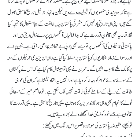
گیا ہے اور پکڑ دھکڑ کا سلسلہ اپنے عروج پر ہے۔ مقصد عوام کے حوصلوں کو پست کرنا
ہے تاکہ وہ یزیدی منصوبوں کو قبولیت دے دیں لیکن بد نہاد جرنیل تاریخ کا سبق بھول
گئے ہیں، اپنی ہی تاریخ یاد نہیں کہ مشرقی پاکستان میںطاقت کے بیجااستعمال کا نتیجہ کیا
نکلا تھا۔ یہ بھی قانونِ قدرت ہے کہ بداعمالیاں آنکھوں پر پردے ڈال دیتی ہیں اور
پاکستانی جرنیلوں کی آنکھوں پر تو ویسے بھی چربی بے تحاشہ چڑھی رہتی ہے۔ جن پرانے
اور رسوائے زمانہ شکاریوں کو پاکستان پر مسلط کیا گیا ہے وہی ان یزیدی جرنیلوں کے منہ
پر کالک ملنے کا سبب بنیں گے۔ عمران نے یہی تو بیمثال کام کیا ہے کہ اس نے پاکستان
کے سوئے ہوئے عوام کو بیدار کردیا ہے اور انہیں یہ اعتماد بخشا ہے کہ ان کی عوامی
طاقت کے ریلے کے سامنے کوئی طاقت نہیں ٹک سکتی ہے۔ تو عاصم منیر کے فسطائی
ٹولے کا انجام بھی وہی ہوگا جو ہر یزید کا ہوتا ہے، یہی تاریخ کا سبق ہے۔ یہی قدرت کا
قانون ہے جسے خود کو زمینی خدا سمجھنے والے بھلا دیتے ہیں۔
تو لیجئے، مقبوضہ پاکستان کی موجودہ تصویر اس رنگ میں دیکھئے: