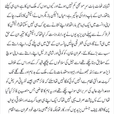
شاہانہ ٹھاٹ باٹ سرِ مو بھی کم نہیں ہوتے اور کیوں ہوں کہ ملک ان کا ہے، ان ہی کیلئے
بنا تھا۔ ان کے باپ دادا کی جاگیر ہے، میاں! لیکن بازیگروں نے الیکشن کا ناٹک رچاکے
اپنی دانست میں ایک ایسا تیر مارا تھا جو اپنے نشانے سے چوک ہی نہیں سکتا تھا! الیکشن کا
فراڈ کرنے سے پہلے ان یزیدیوں نے پورا بندوبست کرلیا تھا کہ الیکشن کا نتیجہ ان کے حق
میں ہی آئے گا، ان کی شطرنجی چالیں پانسہ ان کے حق میں ہی پلٹے گی۔ اپنے راستے کے
سب سے بڑے کانٹے، عمران خان، کو کوفی اور شامی جرنیل اپنے راستے سے ، اپنی سوچ
کے مطابق، ہٹا چکے تھے اسے جیل کی سلاخوں کے پیچھے قید کرکے اور اس کے خلاف
ڈیڑھ سو سے زائد جھوٹے اور بیہودہ مقدمات بناکے۔ ملک کے بدنام اورگلے گلے تک
کرپٹ عدالتی نظام سے انہیں کوئی کھٹکا نہیں تھا اسلئے کہ فائز عیسی جیسے نفسیاتی مریض کو
وہ عدالتِ عالیہ کی سربراہی سونپ چکے تھے اور یہ نام کا قاضی جس منصب پر فائز کیا گیا
تھا اس کے پس پشت صرف یہی نہیں تھا کہ ایک اپنے ہی جیسا کرپٹ اور اخلاقی دیوالیہ
پن کا شکار چیف جسٹس یزیدیوں کو درکار تھا بلکہ فائز عیسی بذاتِ خود عمران سے انتقام