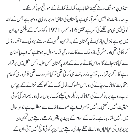
سینوں پر مونگ دلنے کیلئے بٹھایا ہے، کھانے کمانے کے مواقع مہیا کرسکے۔
یہ بندر بانٹ جو ہمیں نظر آرہی ہے پاکستان کی تباہی اور بربادی پر وہ مہر ہے جس کے بعد
کوئی ایسی ہی مہر لگنے کی کسر ہے جیسی 16 دسمبر، 1971ء کو ڈھاکہ کے پلٹن میدان
میں چوہے جنرل نیازی نے پاکستان کے بدترین دشمن کے سامنے بزدلی سے ہتھیار ڈال
کرلگائی تھی اور مشرقی بازو ملک سے کاٹ دیا گیا تھا۔ سوال یہ ہوتا ہے کہ اب پاکستان
سے کیا کاٹا جائے گا اور اس کاٹے جانے کے بعد پاکستان کس حلیہ، کس شکل میں برقرار
رہے گا، اگر برقرار رہا تو! یہ بندر بانٹ ہی کرنی تھی تو کیا ضرورت تھی 8 فروری کو عام
انتخابات کا ناٹک رچانے کی اور اس مفلوک الحال ملک کے کھوکھلے خزانے کے پچاس
ارب روپے برباد کرنے کی؟ مانا کہ بازیگروں کیلئے ملک زبوں حالی اور پسماندگی کوئی
حیثیت نہیں رکھتی۔ انہیں تو صرف اپنے حلوے مانڈے سے مطلب ہے جو ہر حال
میں انہیں ملتا رہتا ہے۔ ملک کے عوام کے پیٹ پر پتھر بندھے رہتے ہیں لیکن ان
یزیدیوں کی عیاشیاں اور اللے تللے جاری رہتے ہیں ان پر کوئی آنچ نہیں آتی، ان کے