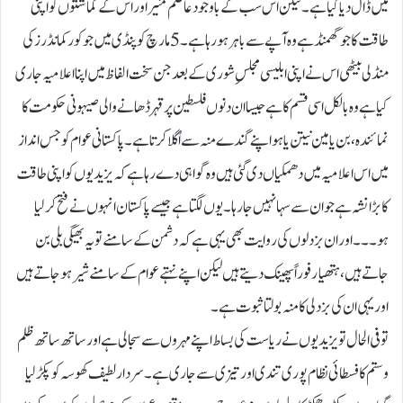
میں ڈال دیا گیا ہے۔ لیکن اس سب کے باوجود عاصم منیر اور اس کے گماشتوں کو اپنی
طاقت کا جو گھمنڈ ہے وہ آپے سے باہر ہورہا ہے۔ 5 مارچ کو پنڈی میں جو کور کمانڈرز کی
منڈلی بیٹھی اس نے اپنی ابلیسی مجلسِ شوری کے بعد جن سخت الفاظ میں اپنا اعلامیہ جاری
کیا ہے وہ بالکل اسی قسم کا ہے جیسا ان دنوں فلسطین پر قہر ڈھانے والی صیہونی حکومت کا
نمائندہ، بن یامین نیتن یاہو اپنے گندے منہ سے اُگلا کرتا ہے۔ پاکستانی عوام کو جس انداز
میں اس اعلامیہ میں دھمکیاں دی گئی ہیں وہ گواہی دے رہا ہے کہ یزیدیوں کو اپنی طاقت
کا بڑا نشہ ہے جو ان سے سہا نہیں جارہا۔ یوں لگتا ہے جیسے پاکستان انہوں نے فتح کرلیا
ہو۔۔۔ اور ان بزدلوں کی روایت بھی یہی ہے کہ دشمن کے سامنے تو یہ بھیگی بلی بن
جاتے ہیں، ہتھیار فوراًپھینک دیتے ہیں لیکن اپنے نہتے عوام کے سامنے شیر ہوجاتے ہیں
اور یہی ان کی بزدلی کا منہ بولتا ثبوت ہے۔
تو فی الحال تو یزیدیوں نے ریاست کی بساط اپنے مہروں سے سجالی ہے اور ساتھ ساتھ ظلم
و ستم کا فسطائی نظام پوری تندی اور تیزی سے جاری ہے۔ سردار لطیف کھوسہ کو پکڑ لیا