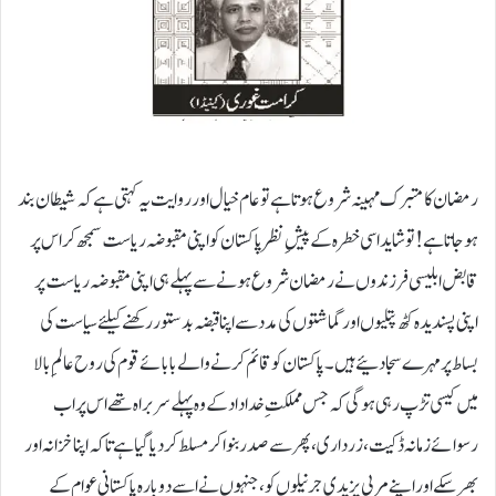
رمضان کا متبرک مہینہ شروع ہوتا ہے تو عام خیال اور روایت یہ کہتی ہے کہ شیطان بند
ہوجاتا ہے! تو شاید اسی خطرہ کے پیشِ نظر پاکستان کو اپنی مقبوضہ ریاست سمجھ کر اس پر
قابض ابلیسی فرزندوں نے رمضان شروع ہونے سے پہلے ہی اپنی مقبوضہ ریاست پر
اپنی پسندیدہ کٹھ پتلیوں اور گماشتوں کی مدد سے اپنا قبضہ بدستور رکھنے کیلئے سیاست کی
بساط پر مہرے سجادئیے ہیں۔ پاکستان کو قائم کرنے والے بابائے قوم کی روح عالمِ بالا
میں کیسی تڑپ رہی ہوگی کہ جس مملکتِ خداداد کے وہ پہلے سربراہ تھے اس پر اب
رسوائے زمانہ ڈکیت، زرداری، پھر سے صدر بنواکر مسلط کردیا گیا ہے تاکہ اپنا خزانہ اور
بھر سکے اور اپنے مربی یزیدی جرنیلوں کو، جنہوں نے اسے دوبارہ پاکستانی عوام کے