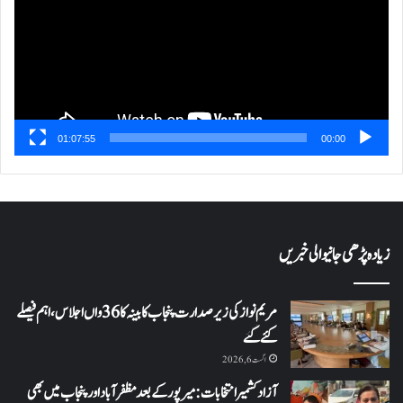
01:07:55
00:00
زیادہ پڑھی جانیوالی خبریں
مریم نواز کی زیر صدارت پنجاب کابینہ کا 36واں اجلاس،اہم فیصلے
کئے گئے
اگست 6, 2026
آزاد کشمیر انتخابات: میرپور کے بعد مظفرآباد اور پنجاب میں بھی