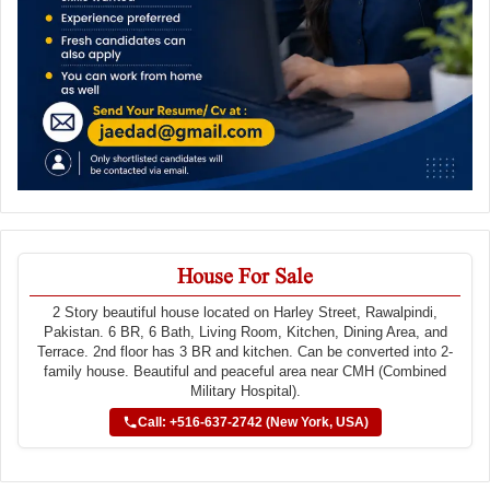
House For Sale
2 Story beautiful house located on Harley Street, Rawalpindi,
Pakistan. 6 BR, 6 Bath, Living Room, Kitchen, Dining Area, and
Terrace. 2nd floor has 3 BR and kitchen. Can be converted into 2-
family house. Beautiful and peaceful area near CMH (Combined
Military Hospital).
Call: +516-637-2742 (New York, USA)