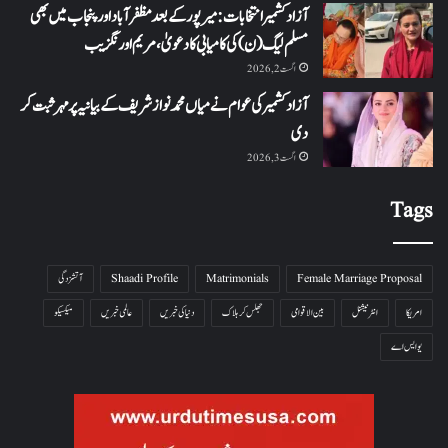
آزاد کشمیر انتخابات: میرپور کے بعد مظفرآباد اور پنجاب میں بھی
مسلم لیگ (ن) کی کامیابی کا دعویٰ، مریم اورنگزیب
اگست 2, 2026
آزاد کشمیر کی عوام نے میاں محمد نواز شریف کے بیانیہ پر مہر ثبت کر
دی
اگست 3, 2026
Tags
Female Marriage Proposal
Matrimonials
Shaadi Profile
آتشزدگی
امریکا
انٹرنیشنل
بین الاقوامی
جھلس کر ہلاک
دنیا کی خبریں
عالمی خبریں
میکسیکو
یو ایس اے