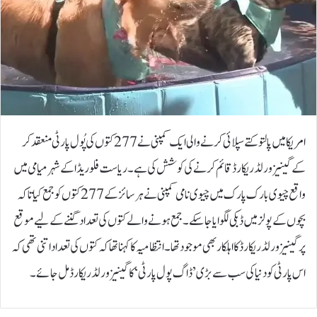
امریکا میں پالتو کتے سپلائی کرنے والی ایک کمپنی نے 277 کتوں کی پُول پارٹی منعقد کر
کے گینیز ورلڈ ریکارڈ قائم کرنے کی کوشش کی ہے۔ریاست فلوریڈا کے شہر میامی میں
واقع چیوی بارک پارک میں چیوی نامی کمپنی نے ہر سائز کے 277 کتوں کو جمع کیا تاکہ
بچوں کے پولز میں ڈبکی لگوایا جا سکے۔جمع ہونے والے کتوں کی تعداد گننے کے لیے موقع
پر گینیز ورلڈ ریکارڈ کا اہلکار بھی موجود تھا۔انتظامیہ کا کہنا تھا کہ کتوں کی تعداد اتنی تھی کہ
اس پارٹی کو دنیا کی سب سے بڑی ’ڈاگ پول پارٹی‘ کا گینیز ورلڈ ریکارڈ مل جائے۔