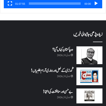
01:07:55
00:00
زیادہ پڑھی جانیوالی خبریں
وہ پاکستان کہاں گیا؟
جولائی 31, 2026
گُدڑی کے لعل اور ہماری آرام طلبیاں!
جولائی 31, 2026
بے حسی اور منافقت کی انتہا !
جولائی 31, 2026