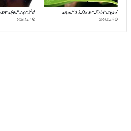
کوسٹا ریکا میں ’’کافی فرآگ‘‘ نامی مینڈک کی نئی نسل دریافت
نئی نسل ’’ریورس فلن ایفیکٹ‘‘ کا شکار،
اگست 8, 2026
اگست 7, 2026