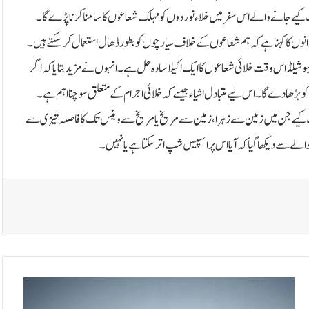
یے جانے والے اس سفر میں خلاء نوردوں کو مہلک شعاعوں کا سامنا کرنا پڑے گا۔
نوں کا کہنا ہے کہ ہم شعاعوں کے خلاف سیارچوں کو بطور ڈھال استعمال کر سکتے ہیں۔
 کہنا تھا کہ یہ پیسو شیلڈ اس وقت خلائی شعاعوں کا ایک اکیلا سادہ حل ہے۔انہوں نے مزید بتایا کہ اگر
 کو بڑھا دے گا۔ اس لیے متبادل اشیاء جیسے کہ خلائی اجرام کے متعلق سوچنا اہم ہے۔
 فلکی کا معائنہ کیا اور 525 ایسے سیارچے دریافت کیے جن میں زمین سے زہرا، زمین سے مریخ یا مریخ سے وینس تک کا فاصلہ تیزی سے
ے دیکھا گیا کہ آیا اس پر اسپیس شپ اتر سکتا ہے یا نہیں۔
نظروں
سے