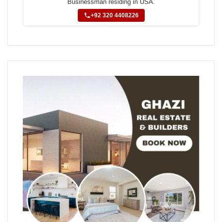
Businessman residing in USA.
+92 320 4408226