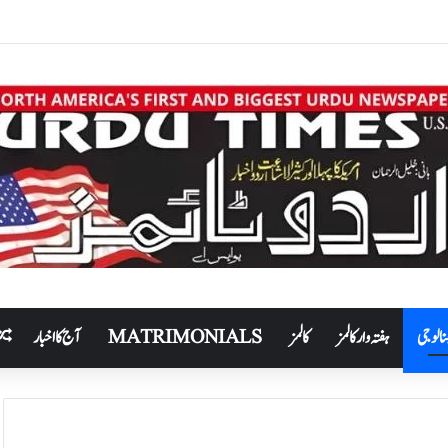
نالوجی
ہفتہ وار کالمز
کالمز
MATRIMONIALS
آج کا اخبار