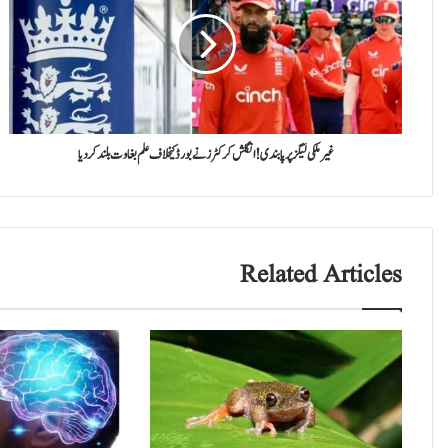
پر
پابندی!
انگلش
کرکٹرز
نے
بورڈ
کیخلاف
علم
غیرملکی لیگز پر پابندی! انگلش کرکٹرز نے بورڈ کیخلاف علم بغاوت بلند کردیا
بغاوت
بلند
کردیا
Related Articles