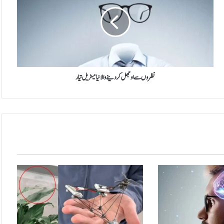
اوجھل
کر
دینے
والا
نیا
میٹریل
تیار
نظروں سے اوجھل کر دینے والا نیا میٹریل تیار