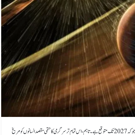
امریکی خلائی ادارہ ناسا اس وقت خلاء نوردوں کو چاند پر بھیجنے کے مشن پر کام کر رہا ہے جو کہ 2027 تک متوقع ہے۔ تاہم، اس تمام تر سرگرمی کا حتمی مقصد انسانوں کو مریخ