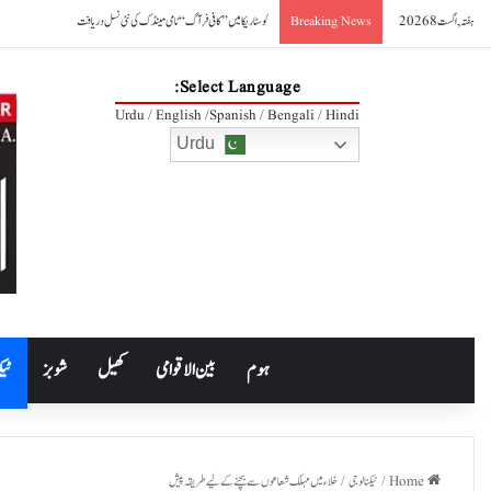
ہفتہ, اگست 8 2026
کوسٹا ریکا میں ’’کافی فرآگ‘‘ نامی مینڈک کی نئی نسل دریافت
Breaking News
Select Language:
Urdu / English /Spanish / Bengali / Hindi
Urdu
ہوم
بین الاقوامی
کھیل
شوبز
ٹیک
Home
/
ٹیکنالوجی
/
خلاء میں مہلک شعاعوں سے بچنے کے لیے طریقہ پیش