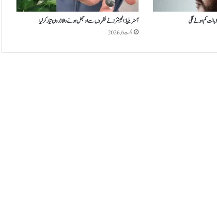
 ذہانت کم ہونے لگی
آسٹریلیا: انجینئرز نے نظروں سے اوجھل ہونے والا ڈرون تیار کر لیا
اگست 6, 2026