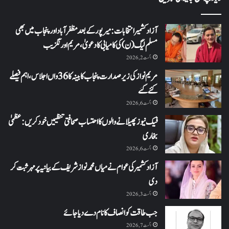
آزاد کشمیر انتخابات: میرپور کے بعد مظفرآباد اور پنجاب میں بھی
مسلم لیگ (ن) کی کامیابی کا دعویٰ، مریم اورنگزیب
اگست 2, 2026
مریم نواز کی زیر صدارت پنجاب کابینہ کا 36واں اجلاس،اہم فیصلے
کئے گئے
اگست 6, 2026
فیک نیوز پھیلانے والوں کا احتساب صحافتی تنظیمیں خود کریں: عظمیٰ
بخاری
اگست 6, 2026
آزاد کشمیر کی عوام نے میاں محمد نواز شریف کے بیانیہ پر مہر ثبت کر
دی
اگست 3, 2026
جب طاقت کو انصاف کا نام دے دیا جائے
اگست 7, 2026