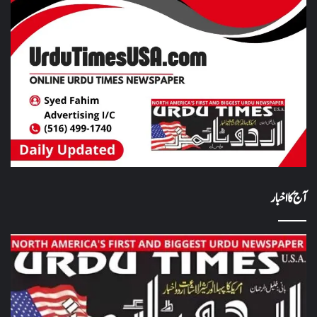
آج کا اخبار