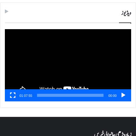
ویڈیوز
ویڈیو
پلیئر
01:07:55
00:00
زیادہ پڑھی جانیوالی خبریں