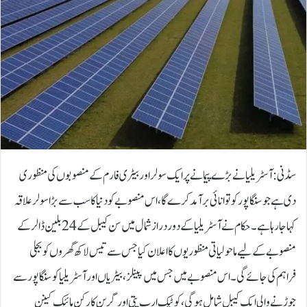
سڈنی: آسٹریلیا نے بڑے پیمانے پر ایک سولر اور بیٹری فارم کے منصوبوں کی منظوری
دی ہے جو سنگاپور کو توانائی برآمد کرے گا، اس منصوبے کو دنیا کا سب سے بڑا سولر علاقہ
کہا جارہا ہے۔حکام نے آسٹریلیا کے دور دراز شمال میں سن کیبل کے 24 بلین ڈالر کے
منصوبے کے لیے ماحولیاتی منظوریوں کا اعلان کیا جس سے تیس لاکھ گھروں کو بجلی
فراہم کی جائے گی۔اس منصوبے میں جس میں پینلز، بیٹریاں اور آسٹریلیا کو سنگاپور سے
جوڑنے والی ایک کیبل شامل ہوگی، کو ٹیک ارب پتی اور گرین کارکن مائیک کینن