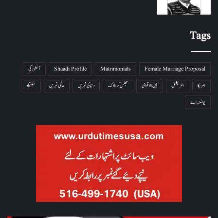
Tags
Female Marriage Proposal
Matrimonials
Shaadi Profile
آتشزدگی
امریکا
انٹرنیشنل
بین الاقوامی
جھلس کر ہلاک
دنیا کی خبریں
عالمی خبریں
میکسیکو
یو ایس اے