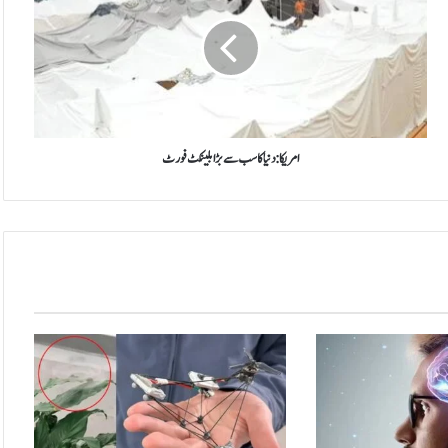
ر
ی
ک
ا
:
د
ن
ی
امریکا: دنیا کا سب سے بڑا بلینکٹ فورٹ
ا
ک
ا
س
ب
س
ے
ب
ڑ
ا
ب
ل
ی