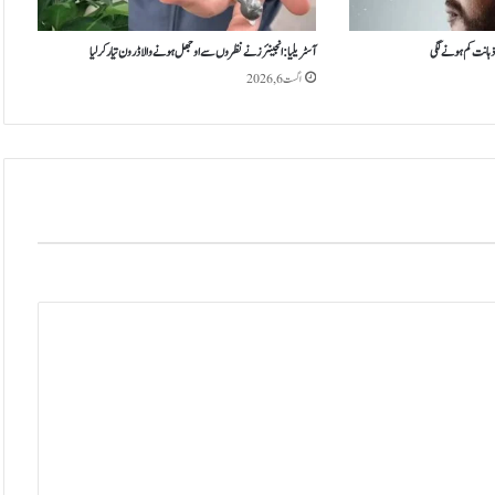
ن
ک
ٹ
 ذہانت کم ہونے لگی
آسٹریلیا: انجینئرز نے نظروں سے اوجھل ہونے والا ڈرون تیار کر لیا
ف
اگست 6, 2026
و
ر
ٹ