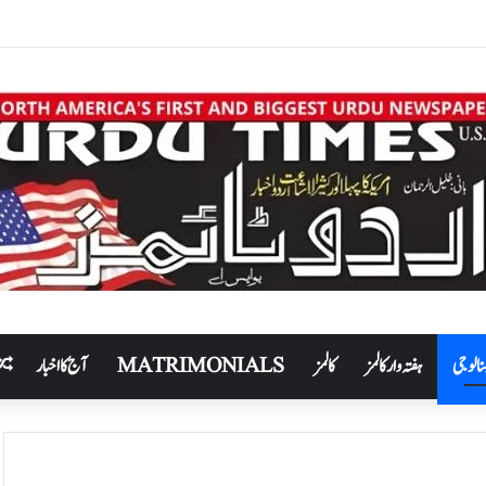
نالوجی
ہفتہ وار کالمز
کالمز
MATRIMONIALS
آج کا اخبار