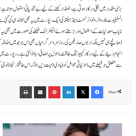
بڑی مقدار میں بجلی درکار ہوتی ہے، ٹھنڈا رکھنے کے لیے بے شمار پانی استعمال ہوتا ہے
انسٹیٹیوٹ فار واٹر، انوائرنمنٹ اینڈ ہیلتھ کی ایک رپورٹ میں یہ بھی نشاندہی کی گئی ہ
نایاب معدنیات کے استعمال اور بڑھتے ہوئے الیکٹرانک فضلے کی صورت میں بھی یہ
ڈھانچے ہی نہیں بلکہ اربوں صارفین کی روزمرہ سرگرمیاں بھی اس بوجھ میں اضافہ کرت
انجام دینے کے لیے درکار کمپیوٹنگ طاقت ماحول پر اضافی دباؤ ڈالتی ہے۔رپورٹ میں ح
سے متعلق ہر فیصلے میں ماحولیاتی عوامل کو بنیادی اہمیت دیں، تاکہ اس طاقتور ٹیکنالو
Print
Share via Email
Pinterest
LinkedIn
X
Facebook
Share
ف
ر