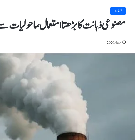
ٹیکنالوجی
مصنوعی ذہانت کا بڑھتا استعمال، ماحولیات سے 
جون 4, 2026