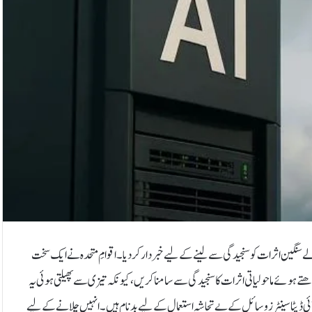
ے سنگین اثرات کو سنجیدگی سے لینے کے لیے خبردار کر دیا۔اقوامِ متحدہ نے ایک سخت
تے ہوئے ماحولیاتی اثرات کا سنجیدگی سے سامنا کریں، کیونکہ تیزی سے پھیلتی ہوئی یہ
ٓئی ڈیٹا سینٹرز وسائل کے بے تحاشہ استعمال کے لیے بدنام ہیں۔ انہیں چلانے کے لیے