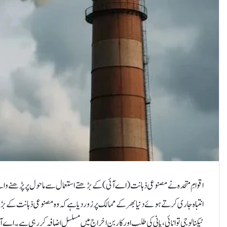
اقوامِ متحدہ نے مصنوعی ذہانت (اے آئی) کے بڑھتے استعمال سے ماحول پر پڑھنے وال
انتباہ جاری کرتے ہوئے دنیا بھر کے ممالک پر زور دیا ہے کہ وہ مصنوعی ذہانت کے بڑھ
ٹیکنالوجی توانائی، پانی کی طلب اور کاربن اخراج میں مسلسل اضافہ کر رہی ہے۔اے ا