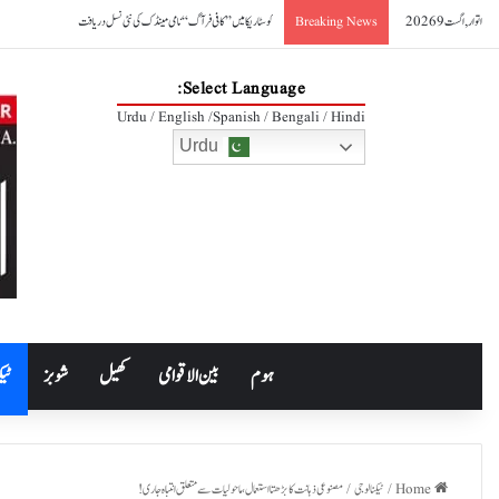
اتوار, اگست 9 2026
کوسٹا ریکا میں ’’کافی فرآگ‘‘ نامی مینڈک کی نئی نسل دریافت
Breaking News
Select Language:
Urdu / English /Spanish / Bengali / Hindi
Urdu
ہوم
بین الاقوامی
کھیل
شوبز
ٹیک
Home
/
ٹیکنالوجی
/
مصنوعی ذہانت کا بڑھتا استعمال، ماحولیات سے متعلق انتباہ جاری!