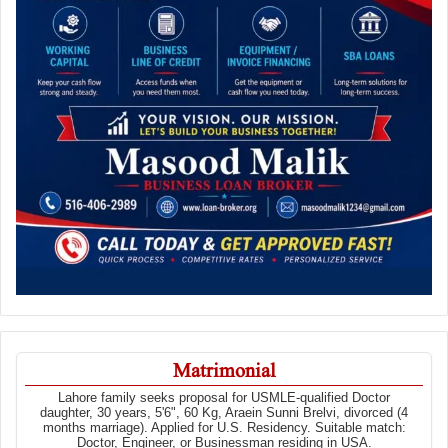
Matrimonial
Lahore family seeks proposal for USMLE-qualified Doctor
daughter, 30 years, 5'6", 60 Kg, Araein Sunni Brelvi, divorced (4
months marriage). Applied for U.S. Residency. Suitable match:
Doctor, Engineer, or Businessman residing in USA.