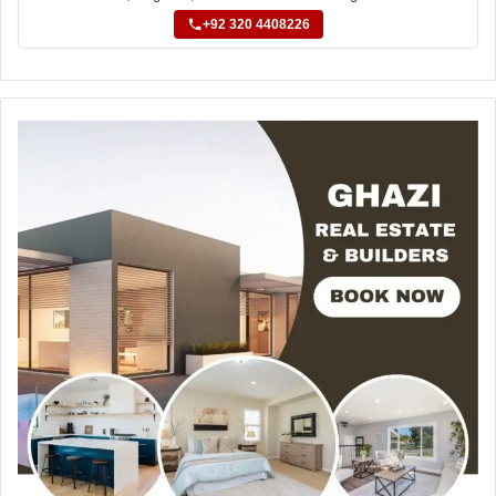
+92 320 4408226