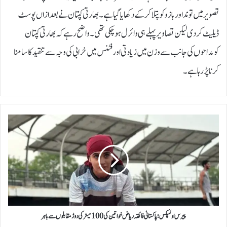
تصویر میں توند اور بازو کو پتلا کرکے دکھایا گیا ہے۔بھارتی کپتان نے بعدازاں پوسٹ
ڈیلیٹ کردی لیکن تصاویر پہلے ہی وائرل ہوچکی تھی۔واضح رہے کہ بھارتی کپتان
کومداحوں کی جانب سے وزن میں زیادتی اور فٹنس میں خرابی کی وجہ سے تنقید کا سامنا
کرنا پڑرہا ہے۔
پ
ی
ر
س
ا
و
ل
م
پ
ک
پیرس اولمپکس؛ پاکستانی فائقہ ریاض خواتین کی 100 میٹر کی دوڑ مقابلوں سے باہر
س