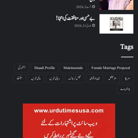
اگست 3, 2026
بے حسی اور منافقت کی انتہا !
جولائی 31, 2026
Tags
Female Marriage Proposal
Matrimonials
Shaadi Profile
آتشزدگی
امریکا
انٹرنیشنل
بین الاقوامی
جھلس کر ہلاک
دنیا کی خبریں
عالمی خبریں
میکسیکو
یو ایس اے