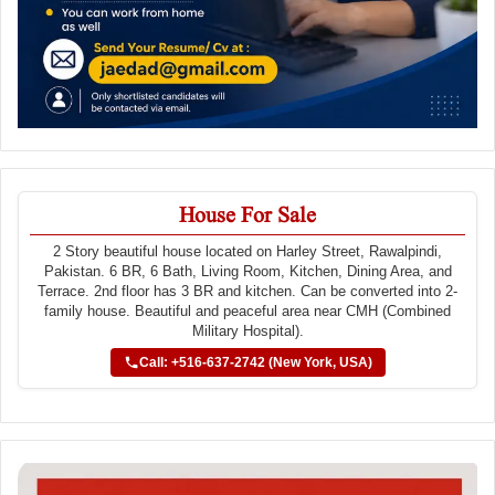
House For Sale
2 Story beautiful house located on Harley Street, Rawalpindi,
Pakistan. 6 BR, 6 Bath, Living Room, Kitchen, Dining Area, and
Terrace. 2nd floor has 3 BR and kitchen. Can be converted into 2-
family house. Beautiful and peaceful area near CMH (Combined
Military Hospital).
Call: +516-637-2742 (New York, USA)