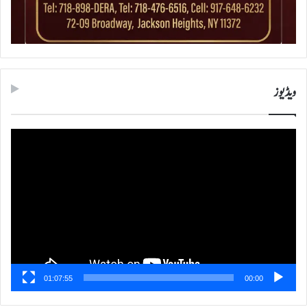
ویڈیوز
ویڈیو
پلیئر
01:07:55
00:00