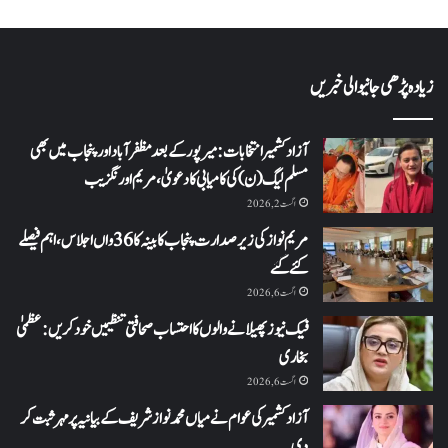
زیادہ پڑھی جانیوالی خبریں
آزاد کشمیر انتخابات: میرپور کے بعد مظفرآباد اور پنجاب میں بھی
مسلم لیگ (ن) کی کامیابی کا دعویٰ، مریم اورنگزیب
اگست 2, 2026
مریم نواز کی زیر صدارت پنجاب کابینہ کا 36واں اجلاس،اہم فیصلے
کئے گئے
اگست 6, 2026
فیک نیوز پھیلانے والوں کا احتساب صحافتی تنظیمیں خود کریں: عظمیٰ
بخاری
اگست 6, 2026
آزاد کشمیر کی عوام نے میاں محمد نواز شریف کے بیانیہ پر مہر ثبت کر
دی