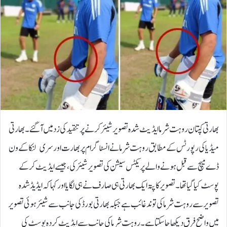
بھارتی کپتان روہت شرما ایڈیٹ شدہ تصویر شیئر کرنے پر تنقید کی زد میں آگئے۔بھارتی
میڈیا کی رپورٹس کے مطابق روہت شرما نے انسٹاگرام پر بھارت اور سری لنکا کے ون
ڈے میچ سے قبل ہونے والے پریکٹس سیشن کی تصویر شیئر کی، جیسے ایڈیٹ کرکے
پوسٹ کیا گیا تھا۔تصویر کا پتہ ایک بھارتی ہی صارف نے ہی لگایا اور کہا کہ ایڈیڈ شدہ
تصویر سے روہت شرما کی توند غائب ہے جبکہ بھارتی بورڈ کی جانب سے شیئر ہوئی تصویر
میں واضح فرق دیکھا جاسکتا ہے۔روہت شرما کی جانب سے ایڈیٹ کردہ پوسٹ کی