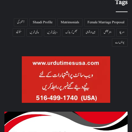
Tags
Female Marriage Proposal
Matrimonials
Shaadi Profile
آتشزدگی
امریکا
انٹرنیشنل
بین الاقوامی
جھلس کر ہلاک
دنیا کی خبریں
عالمی خبریں
میکسیکو
یو ایس اے