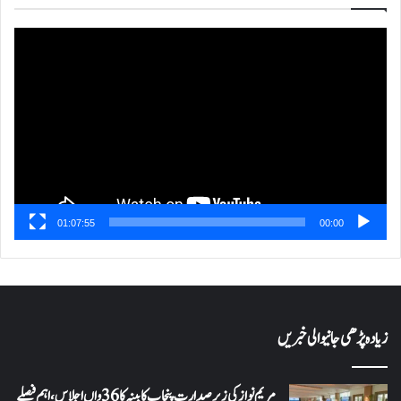
ویڈیو
پلیئر
01:07:55
00:00
زیادہ پڑھی جانیوالی خبریں
مریم نواز کی زیر صدارت پنجاب کابینہ کا 36واں اجلاس،اہم فیصلے