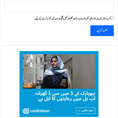
اس براؤزر میں میرا نام، ای میل، اور ویب سائٹ محفوظ رکھیں اگلی بار جب میں تبصرہ کرنے کےلیے۔