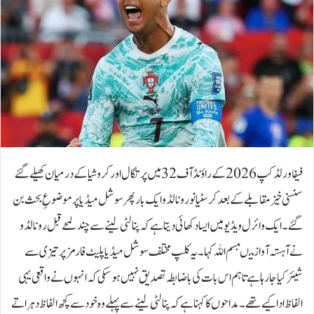
فیفا ورلڈ کپ 2026 کے راؤنڈ آف 32 میں پرتگال اور کروشیا کے درمیان کھیلے گئے
سنسنی خیز مقابلے کے بعد کرسٹیانو رونالڈو ایک بار پھر سوشل میڈیا پر موضوعِ بحث بن
گئے۔ایک وائرل ویڈیو میں ایسا دکھائی دیتا ہے کہ پنالٹی لینے سے چند لمحے قبل رونالڈو
نے آہستہ آواز میںبسم اللہ کہا۔یہ کلپ مختلف سوشل میڈیا پلیٹ فارمز پر تیزی سے
شیئر کیا جا رہا ہے تاہم اس بات کی باضابطہ تصدیق نہیں ہو سکی کہ انہوں نے واقعی یہی
الفاظ ادا کیے تھے۔مداحوں کا کہنا ہے کہ پنالٹی لینے سے پہلے وہ خود سے کچھ الفاظ دہراتے