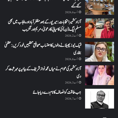
کئے گئے
اگست 6, 2026
آزاد کشمیر انتخابات: میرپور کے بعد مظفرآباد اور پنجاب میں بھی
مسلم لیگ (ن) کی کامیابی کا دعویٰ، مریم اورنگزیب
اگست 2, 2026
فیک نیوز پھیلانے والوں کا احتساب صحافتی تنظیمیں خود کریں: عظمیٰ
بخاری
اگست 6, 2026
آزاد کشمیر کی عوام نے میاں محمد نواز شریف کے بیانیہ پر مہر ثبت کر
دی
اگست 3, 2026
جب طاقت کو انصاف کا نام دے دیا جائے
اگست 7, 2026