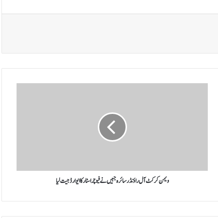
و
ی
م
ن
ک
ر
ک
ٹ
آ
ل
ویمن کرکٹ آل راؤنڈر سائرہ جبیں نے فیوچر اسٹار کا ایوارڈ جیت لیا
ر
ا
ؤ