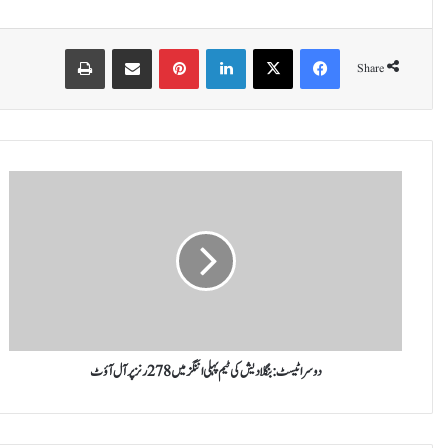
Print
Share via Email
Pinterest
LinkedIn
X
Facebook
Share
د
و
س
ر
ا
ٹ
ی
س
ٹ
:
دوسرا ٹیسٹ: بنگلادیش کی ٹیم پہلی اننگز میں 278 رنز پر آل آؤٹ
ب
ن
گ