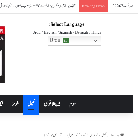
جمعہ, اگست 7 2026
’’ایک پر حملہ تینوںملکوں پر حملہ تصور ہوگا‘‘سعودی عرب، پاکستان اور ترکیہ کا تاریخی
Breaking News
Select Language:
Urdu / English /Spanish / Bengali / Hindi
Urdu
ہوم
بین الاقوامی
کھیل
شوبز
ٹیک
Home
/
کھیل
/
محمد عباس نے ٹیسٹ کرکٹ میں ایک اور سنگِ میل عبور کرلیا