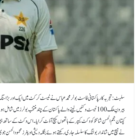
سلہٹ: تجربہ کار پاکستانی فاسٹ بولر محمد عباس نے ٹیسٹ کرکٹ میں ایک اور بڑا س
بیرونِ ملک 100 ٹیسٹ وکٹیں لینے والے پاکستان کے چند منتخب بولرز میں
نے میچ میں شاندار بولنگ کا سلسلہ جاری رکھتے ہوئے بنگلہ دیشی اوپنرز محمود الحسن جوی