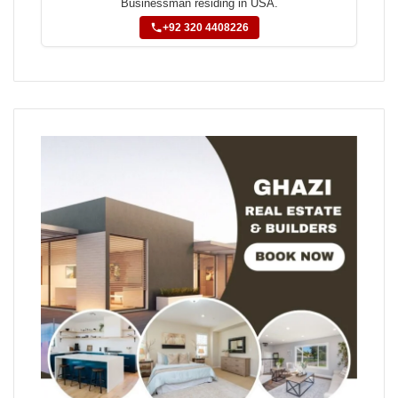
Businessman residing in USA.
+92 320 4408226