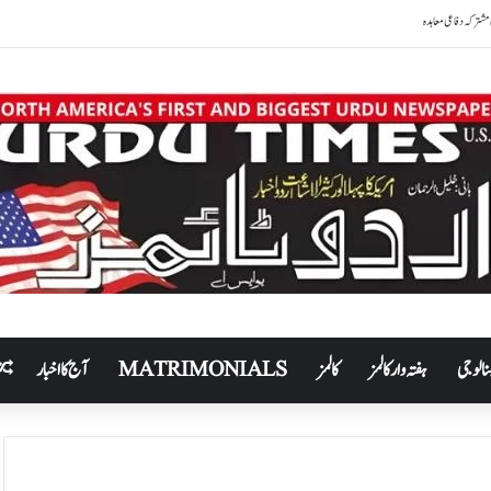
 مشترکہ دفاعی معاہدہ
نالوجی
ہفتہ وار کالمز
کالمز
MATRIMONIALS
آج کا اخبار