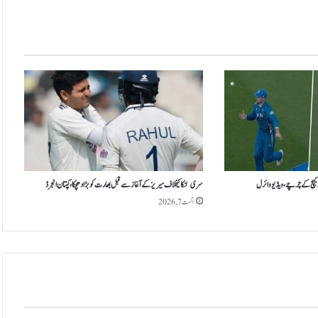
ن
ڈ
ر
س
ا
ئ
ر
ہ
ج
ب
ی
ں
ن
کیچ کے چرچے، ویڈیو وائرل
سری لنکا کیخلاف سیریز کے آغاز سے قبل بھارت کو بڑا دھچکا، کپتان انجرڈ
ے
اگست 7, 2026
ف
ی
و
چ
ر
ا
س
ٹ