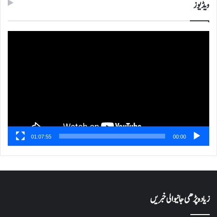
ویڈیوز
ویڈیو
پلیئر
01:07:55
00:00
زیادہ پڑھی جانیوالی خبریں