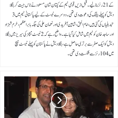
کے 21 رنز بنالیے۔ قبل ازیں قومی ٹیم کے کپتان شان مسعود نے ٹاس جیت کر بنگلا
دیش کو پہلے بیٹنگ کی دعوت دی تھی۔دوسرے ٹیسٹ کے لیے پاکستانی ٹیم میں 3
تبدیلیاں کی گئی ہیں، امام الحق، شاہین آفریدی اور نعمان علی کی جگہ بابر اعظم، خرم شہزاد
اور ساجد خان کو ٹیم میں شامل کیا گیا ہے۔واضح رہے کہ 2 ٹیسٹ میچز کی سیریز میں بنگلا
دیش کو ایک صفر سے برتری حاصل ہے، بنگلادیش نے پاکستان کو پہلے ٹیسٹ میچ
میں 104 رنز سے شکست دی تھی۔
ج
ا
و
ی
د
ج
ع
ف