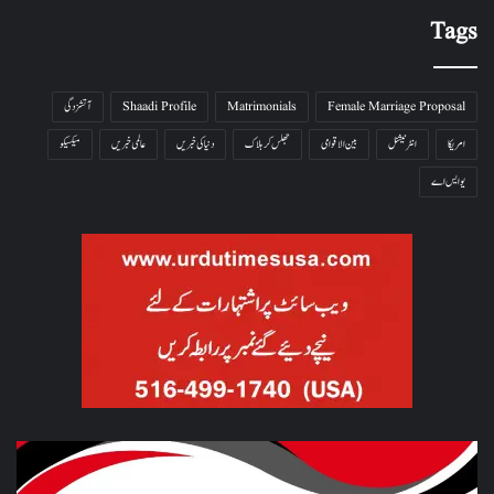
Tags
Female Marriage Proposal
Matrimonials
Shaadi Profile
آتشزدگی
امریکا
انٹرنیشنل
بین الاقوامی
جھلس کر ہلاک
دنیا کی خبریں
عالمی خبریں
میکسیکو
یو ایس اے