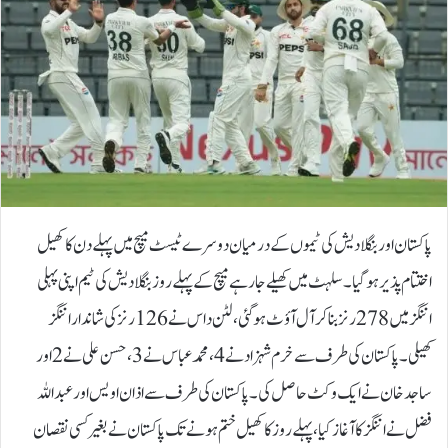
پاکستان اور بنگلا دیش کی ٹیموں کے درمیان دوسرے ٹیسٹ میچ میں پہلے دن کا کھیل
اختتام پذیر ہوگیا۔سلہٹ میں کھیلے جارہے میچ کے پہلے روز بنگلادیش کی ٹیم اپنی پہلی
اننگز میں 278 رنز بناکر آل آؤٹ ہوگئی، لٹن داس نے 126 رنز کی شاندار اننگز
کھیلی۔پاکستان کی طرف سے خرم شہزاد نے 4، محمد عباس نے 3، حسن علی نے 2 اور
ساجد خان نے ایک وکٹ حاصل کی۔پاکستان کی طرف سے اذان اویس اور عبداللہ
فضل نے اننگز کا آغاز کیا، پہلے روز کا کھیل ختم ہونے تک پاکستان نے بغیر کسی نقصان