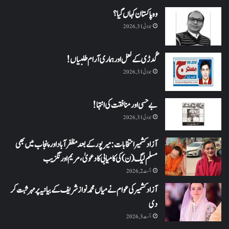
وہ پاکستان کہاں گیا؟
جولائی 31, 2026
گُدڑی کے لعل اور ہماری آرام طلبیاں!
جولائی 31, 2026
بے حسی اور منافقت کی انتہا !
جولائی 31, 2026
آزاد کشمیر انتخابات: میرپور کے بعد مظفرآباد اور پنجاب میں بھی
مسلم لیگ (ن) کی کامیابی کا دعویٰ، مریم اورنگزیب
اگست 2, 2026
آزاد کشمیر کی عوام نے میاں محمد نواز شریف کے بیانیہ پر مہر ثبت کر
دی
اگست 3, 2026