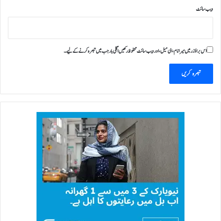
ویب‌ سائٹ
اس براؤزر میں میرا نام، ای میل، اور ویب سائٹ محفوظ رکھیں اگلی بار جب میں تبصرہ کرنے کےلیے۔