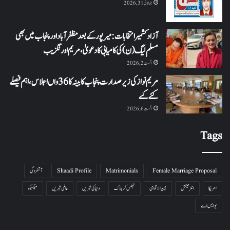
جولائی 31, 2026
آزاد کشمیر انتخابات: میرپور کے بعد مظفرآباد اور پنجاب میں بھی
مسلم لیگ (ن) کی کامیابی کا دعویٰ، مریم اورنگزیب
اگست 2, 2026
مریم نواز کی زیر صدارت پنجاب کابینہ کا 36واں اجلاس،اہم فیصلے
کئے گئے
اگست 6, 2026
Tags
Female Marriage Proposal
Matrimonials
Shaadi Profile
آتشزدگی
امریکا
انٹرنیشنل
بین الاقوامی
جھلس کر ہلاک
دنیا کی خبریں
عالمی خبریں
میکسیکو
یو ایس اے