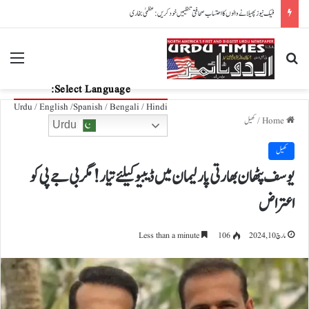
پاکستان، آذربائیجان تعلقات مزید مضبوط بنانے کے عزم کا اعادہ
nu
Search for
Select Language:
Urdu / English /Spanish / Bengali / Hindi
Home
/
کھیل
Urdu
کھیل
یوسف پٹھان بھارتی پارلیمان میں ڈیبیو کیلئے تیار! مگر بی جے پی کو
اعتراض
مارچ 10, 2024
106
Less than a minute