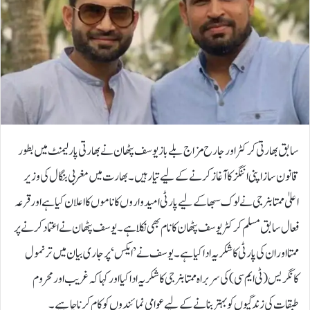
سابق بھارتی کرکٹر اور جارح مزاج بلے باز یوسف پٹھان نے بھارتی پارلیمنٹ میں بطور
قانون ساز اپنی اننگز کا آغاز کرنے کے لیے تیار ہیں۔بھارت میں مغربی بنگال کی وزیر
اعلیٰ ممتا بنرجی نے لوک سبھا کے لیے پارٹی امیدواروں کا ناموں کا اعلان کیا ہے اور قرعہ
فعال سابق مسلم کرکٹر یوسف پٹھان کا نام بھی نکلا ہے۔ یوسف پٹھان نے اعتماد کرنے پر
ممتا اور ان کی پارٹی کا شکریہ ادا کیا ہے۔یوسف نے ’ایکس‘ پر جاری بیان میں ترنمول
کانگریس (ٹی ایم سی) کی سربراہ ممتا بنرجی کا شکریہ ادا کیا اور کہا کہ غریب اور محروم
طبقات کی زندگیوں کو بہتر بنانے کے لیے عوامی نمائندوں کو کام کرنا چاہیے۔