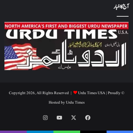
آج کا اخبار
Urdu Times USA
| Proudly
© Copyright 2026, All Rights Reserved |
Hosted by
Urdu Times
Instagram
YouTube
Facebook
X