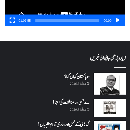
01:07:55
00:00
زیادہ پڑھی جانیوالی خبریں
وہ پاکستان کہاں گیا؟
جولائی 31, 2026
بے حسی اور منافقت کی انتہا !
جولائی 31, 2026
گُدڑی کے لعل اور ہماری آرام طلبیاں!