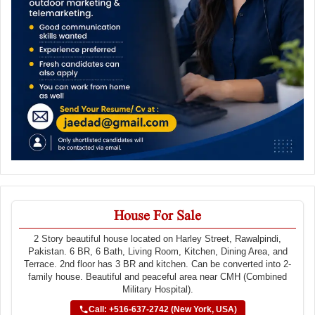
House For Sale
2 Story beautiful house located on Harley Street, Rawalpindi,
Pakistan. 6 BR, 6 Bath, Living Room, Kitchen, Dining Area, and
Terrace. 2nd floor has 3 BR and kitchen. Can be converted into 2-
family house. Beautiful and peaceful area near CMH (Combined
Military Hospital).
Call: +516-637-2742 (New York, USA)