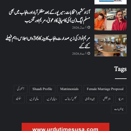
آزاد کشمیر انتخابات: میرپور کے بعد مظفرآباد اور پنجاب میں بھی
مسلم لیگ (ن) کی کامیابی کا دعویٰ، مریم اورنگزیب
اگست 2, 2026
مریم نواز کی زیر صدارت پنجاب کابینہ کا 36واں اجلاس،اہم فیصلے
کئے گئے
اگست 6, 2026
Tags
Female Marriage Proposal
Matrimonials
Shaadi Profile
آتشزدگی
امریکا
انٹرنیشنل
بین الاقوامی
جھلس کر ہلاک
دنیا کی خبریں
عالمی خبریں
میکسیکو
یو ایس اے