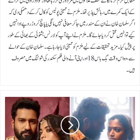
مطابق ملزم کرناٹکا کے مختلف علاقوں میں مزدوری کر رہا تھا اور گوودر اونی میں کرائے
کے ایک کمرے میں رہائش پذیر تھا۔ملزم نے ممبئی پولیس کو کال کر کے دھمکی دی کہ
اگر سلمان خان نے ان کے مندر میں جا کر معافی نہیں مانگی یا پانچ کروڑ روپے ادا نہیں
کیے تو انہیں قتل کر دیا جائے گا۔ ملزم نے اپنے آپ کو لارنس بشنوئی کے بھائی کے طور
پر پیش کیا۔ مزید تحقیقات کے لیے ملزم کو ممبئی لایا جا رہا ہے۔سلمان خان کے حوالے
سے، وہ اس وقت بگ باس 18 اور اپنی آنے والی فلم سکندر کی شوٹنگ میں مصروف
ہیں۔
و
ک
ی
ک
و
ش
ل