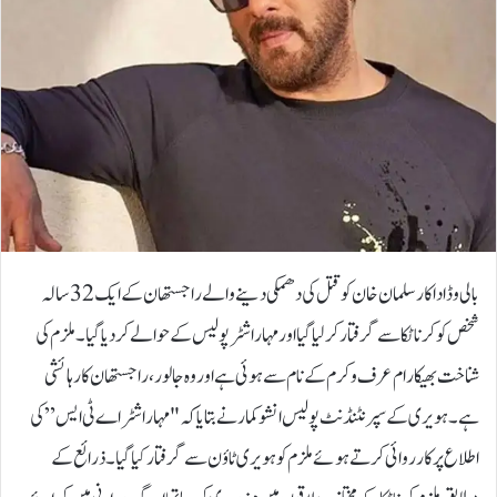
بالی وڈ اداکار سلمان خان کو قتل کی دھمکی دینے والے راجستھان کے ایک 32 سالہ
شخص کو کرناٹکا سے گرفتار کر لیا گیا اور مہاراشٹر پولیس کے حوالے کر دیا گیا۔ ملزم کی
شناخت بھیکا رام عرف وکرم کے نام سے ہوئی ہے اور وہ جالور، راجستھان کا رہائشی
ہے۔ہویری کے سپرنٹنڈنٹ پولیس انشو کمار نے بتایا کہ "مہاراشٹر اے ٹی ایس” کی
اطلاع پر کارروائی کرتے ہوئے ملزم کو ہویری ٹاؤن سے گرفتار کیا گیا۔ ذرائع کے