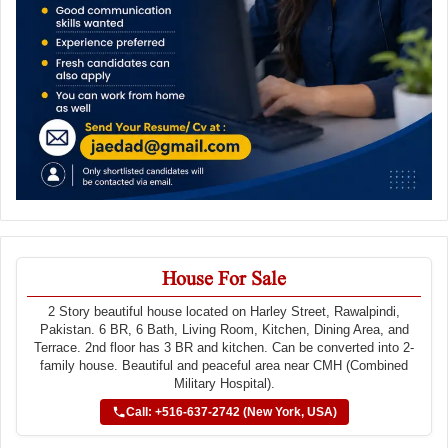
House For Sale
2 Story beautiful house located on Harley Street, Rawalpindi,
Pakistan. 6 BR, 6 Bath, Living Room, Kitchen, Dining Area, and
Terrace. 2nd floor has 3 BR and kitchen. Can be converted into 2-
family house. Beautiful and peaceful area near CMH (Combined
Military Hospital).
Call: +516-637-2742 (New York, USA)