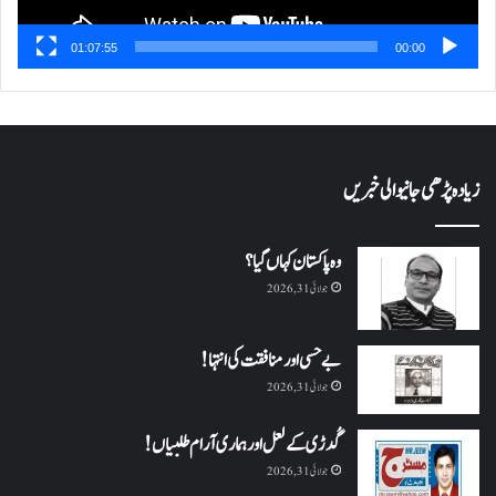
01:07:55
00:00
زیادہ پڑھی جانیوالی خبریں
وہ پاکستان کہاں گیا؟
جولائی 31, 2026
بے حسی اور منافقت کی انتہا !
جولائی 31, 2026
گُدڑی کے لعل اور ہماری آرام طلبیاں!
جولائی 31, 2026