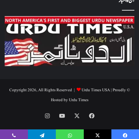
آج کا اخبار
Urdu Times USA
| Proudly
© Copyright 2026, All Rights Reserved |
Hosted by
Urdu Times
Instagram
YouTube
Facebook
X