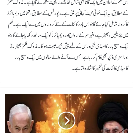
اس فلم کے اعلان میں ایک گانا بھی شامل تھا جسے اریجیت سنگھ نے گایا ہے۔ مڈوک فلمز
کے مطابق، یہ ایک خونی محبت کہانی پر مبنی ہے۔رپورٹس کے مطابق، تھما میں ویمپائرز
کا کردار شامل کیا جائے گا جو اس ہارر کائنات کے نئے کرداروں میں سے ایک ہے۔ فلم
میں چڑیلیں، بھیڑیے، بغیر سر کے ارواح اور ویمپائرز کو ایک ساتھ دکھایا جائے گا، جو
ایک وسیع ہارر کامیڈی ملٹی ورس کے لیے پیش خیمہ ثابت ہوگا۔مڈوک فلمز بھیڑیا 2
اوراسٹری 3 پر بھی کام کر رہا ہے، جس سے آنے والے سالوں میں ایک وسیع ہارر
کامیڈی کائنات کی تعمیر کا اشارہ ملتا ہے۔
ا
ی
ر
ا
ن
ا