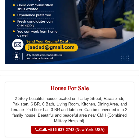
House For Sale
2 Story beautiful house located on Harley Street, Rawalpindi,
Pakistan. 6 BR, 6 Bath, Living Room, Kitchen, Dining Area, and
Terrace. 2nd floor has 3 BR and kitchen. Can be converted into 2-
family house. Beautiful and peaceful area near CMH (Combined
Military Hospital).
Call: +516-637-2742 (New York, USA)