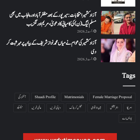
آزاد کشمیر انتخابات: میرپور کے بعد مظفرآباد اور پنجاب میں بھی
مسلم لیگ (ن) کی کامیابی کا دعویٰ، مریم اورنگزیب
اگست 2, 2026
آزاد کشمیر کی عوام نے میاں محمد نواز شریف کے بیانیہ پر مہر ثبت کر
دی
اگست 3, 2026
Tags
Female Marriage Proposal
Matrimonials
Shaadi Profile
آتشزدگی
امریکا
انٹرنیشنل
بین الاقوامی
جھلس کر ہلاک
دنیا کی خبریں
عالمی خبریں
میکسیکو
یو ایس اے