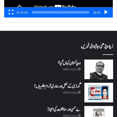
01:07:55
00:00
زیادہ پڑھی جانیوالی خبریں
وہ پاکستان کہاں گیا؟
جولائی 31, 2026
گُدڑی کے لعل اور ہماری آرام طلبیاں!
جولائی 31, 2026
بے حسی اور منافقت کی انتہا !
جولائی 31, 2026