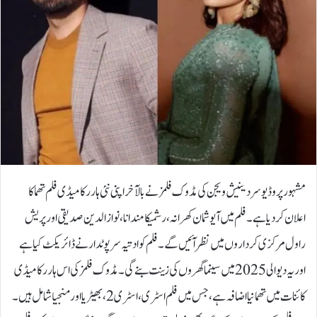
مشہور پروڈیوسر دینیش ویجن کی مڈوک فلمز نے بالآخر اپنی نئی ہارر کامیڈی فلم تھما کا
اعلان کردیا ہے۔ فلم میں آیوشمان کھرانہ، رشمیکا مندانا، نوازالدین صدیقی اور پریش
راول مرکزی کرداروں میں نظر آئیں گے۔ فلم کو ادتیہ سرپوٹدار نے ڈائریکٹ کیا ہے
اور یہ دیوالی 2025 میں سینما گھروں کی زینت بنے گی۔مڈوک فلمز کی اس ہارر کامیڈی
کائنات میں تھما نیا اضافہ ہے، جس میں فلم اسٹری، اسٹری 2، بھیڑیا اورمنجیا شامل ہیں۔