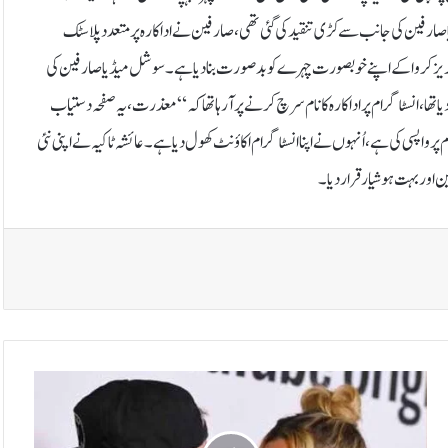
 صارفین کی جانب سے کڑی تنقید کی گئی تھی، صارفین نے اداکارہ پر متعدد پلاسٹک
ٹک سرجریز کروا کے اپنے خوبصورت چہرے کو بدصورت بنا دیا ہے۔سوشل میڈیا صارفین کی
ا تھا، انسٹاگرام پر اداکارہ کا نام سرچ کرنے پر آرہا تھا کہ “معذرت، یہ صفحہ دستیاب
واپسی کی ہے، اُنہوں نے اپنا انسٹاگرام اکاؤنٹ کھول دیا ہے۔عائشہ ٹاکیہ نے اپنی نئی
 اور بہت ہوشیار قرار دیا۔
ک
ی
ن
ی