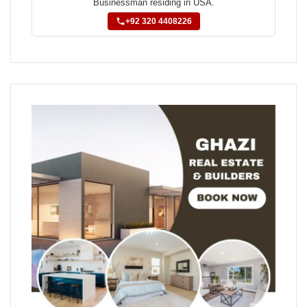
Businessman residing in USA.
+92 320 4408226