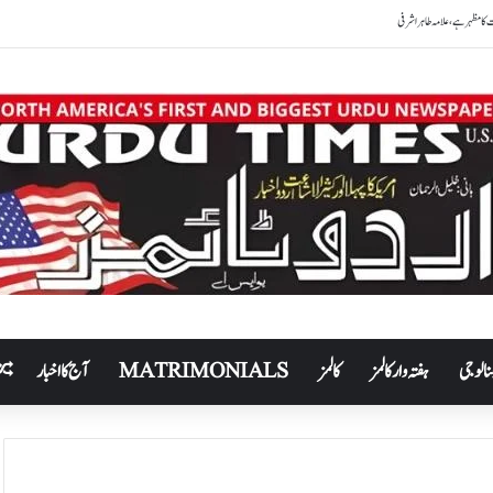
نالوجی
ہفتہ وار کالمز
کالمز
MATRIMONIALS
آج کا اخبار