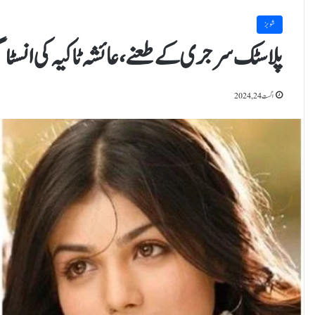
شوبز
پلاسٹک سرجری کے طعنے، عائشہ ٹاکیہ کی انسٹاگر
اگست 24, 2024