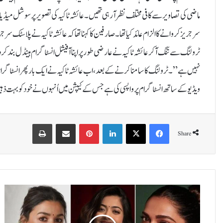
ماضی کی تصاویر سے کافی مختلف نظر آرہی تھیں۔عائشہ ٹاکیہ کی تصویر پر سوشل میڈیا
سرجریز کروانے کا الزام عائد کیا تھا۔صارفین کا کہنا تھا کہ عائشہ ٹاکیہ نے پلاس
ٹرولنگ سے تنگ آکر عائشہ ٹاکیہ نے عارضی طور پر اپنا آفیشل انسٹاگرام ہینڈل بند کردی
نہیں ہے”۔ٹرولنگ کا سامنا کرنے کے بعد، اب عائشہ ٹاکیہ نے ایک بار پھر انسٹاگرام پر 
ویڈیو کے ساتھ انسٹاگرام پر واپسی کی ہے جس کے کیپشن میں اُنہوں نے خود کو بہت ذہین
Print
Share via Email
Pinterest
LinkedIn
X
Facebook
Share
ع
ا
ل
ی