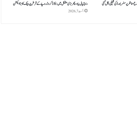
ر
راج پال یادو پھر بڑی مشکل میں: 16 کروڑ روپے کے قرض پر بینک کا بڑا ایکشن
ب
اگست 7, 2026
ی
ٹ
ے
ک
ی
پ
ی
د
ا
ئ
ش