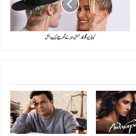
ڈ
ی
ن
گ
ل
و
کینیڈین گلوکار جسٹن بیبر کے گھر بیٹے کی پیدائش
ک
ا
ر
ج
س
ٹ
ن
ب
ی
ب
ر
ک
ے
گ
ھ