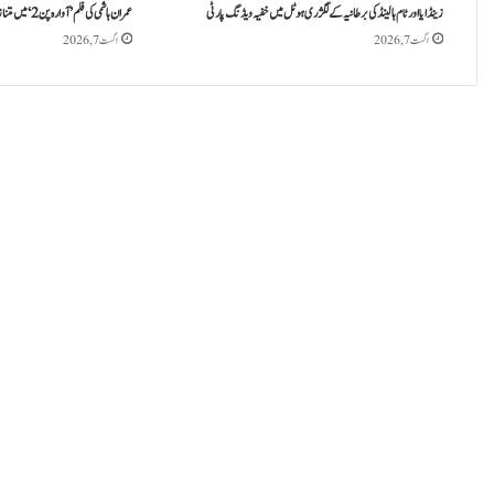
د
زینڈایا اور ٹام ہالینڈ کی برطانیہ کے لگژری ہوٹل میں خفیہ ویڈنگ پارٹی
عمران ہاشمی کی فلم ’آوارہ پن 2‘ میں متنازع مناظر پر سنسر بورڈ کی قینچی چل گئی
ا
اگست 7, 2026
اگست 7, 2026
ک
ا
ر
ہ
ب
ن
گ
ئ
ی
ں