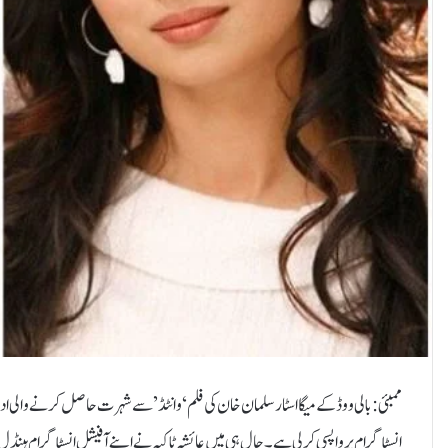
ممبئی: بالی ووڈ کے میگا اسٹار سلمان خان کی فلم ‘وانٹڈ’ سے شہرت حاصل کرنے والی ادا
انسٹاگرام پر واپسی کرلی ہے۔حال ہی میں عائشہ ٹاکیہ نے اپنے آفیشل انسٹاگرام ہینڈل پر 