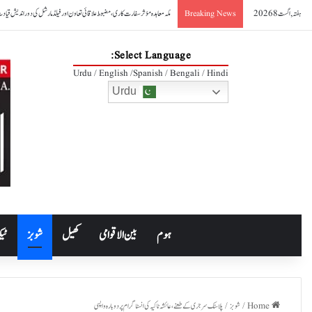
ہفتہ, اگست 8 2026
صدر آصف علی زرداری کا مکہ مشترکہ دفاعی معاہدے کا خیرمقدم
Breaking News
Select Language:
Urdu / English /Spanish / Bengali / Hindi
Urdu
ہوم
بین الاقوامی
کھیل
شوبز
ٹیک
Home
/
شوبز
/
پلاسٹک سرجری کے طعنے، عائشہ ٹاکیہ کی انسٹاگرام پر دوبارہ واپسی