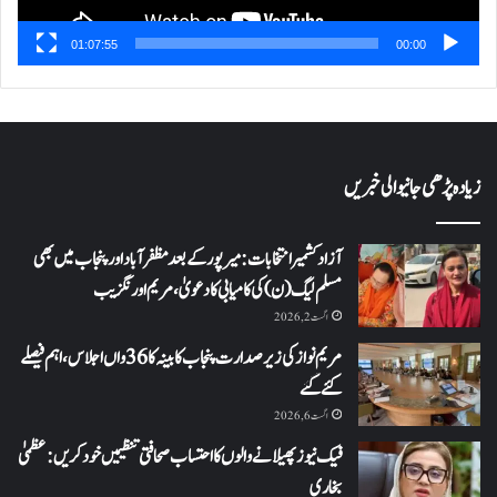
01:07:55
00:00
زیادہ پڑھی جانیوالی خبریں
آزاد کشمیر انتخابات: میرپور کے بعد مظفرآباد اور پنجاب میں بھی
مسلم لیگ (ن) کی کامیابی کا دعویٰ، مریم اورنگزیب
اگست 2, 2026
مریم نواز کی زیر صدارت پنجاب کابینہ کا 36واں اجلاس،اہم فیصلے
کئے گئے
اگست 6, 2026
فیک نیوز پھیلانے والوں کا احتساب صحافتی تنظیمیں خود کریں: عظمیٰ
بخاری