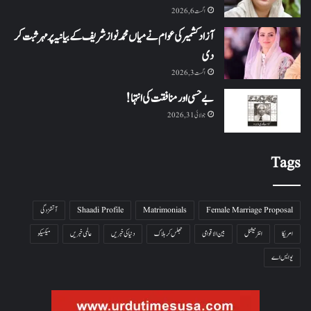
اگست 6, 2026
آزاد کشمیر کی عوام نے میاں محمد نواز شریف کے بیانیہ پر مہر ثبت کر
دی
اگست 3, 2026
بے حسی اور منافقت کی انتہا !
جولائی 31, 2026
Tags
Female Marriage Proposal
Matrimonials
Shaadi Profile
آتشزدگی
امریکا
انٹرنیشنل
بین الاقوامی
جھلس کر ہلاک
دنیا کی خبریں
عالمی خبریں
میکسیکو
یو ایس اے