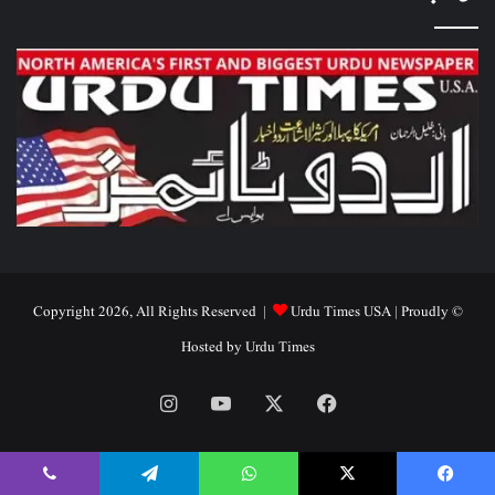
Urdu Times USA
| Proudly
© Copyright 2026, All Rights Reserved |
Hosted by
Urdu Times
Instagram
YouTube
Facebook
X