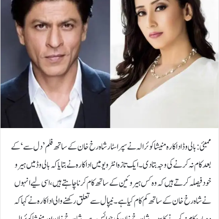
ممبئی: بالی وڈ اداکارہ منیشا کوئرالہ نے سپر اسٹار شاہ رخ خان کے ساتھ فلم ’دل سے‘ کے
بعد کام نہ کرنے کی وجہ بتادی۔ایک تازہ انٹرویو میں اداکارہ نے بتایا کہ بالی وڈ میں ہیرو
خود فیصلہ کرتے ہیں کہ وہ کس ہیروئین کے ساتھ کام کرنا چاہتے ہیں، اسی لیے انہوں
نے شاہ رخ خان کے ساتھ کم کام کیا ہے۔نیپال سے تعلق رکھنے والی اداکارہ نے کہا کہ