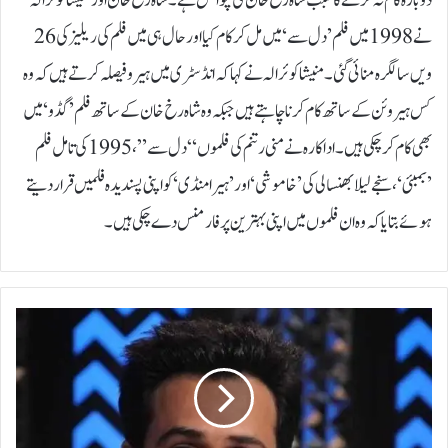
دوبارہ کام نہ کرنے کا سبب شاہ رخ خان کی چوائس ہے۔شاہ رخ خان اور منیشا کوئرالہ
نے 1998 میں فلم ’دل سے‘ میں مل کر کام کیا اور حال ہی میں فلم کی ریلیز کی 26
ویں سالگرہ منائی گئی۔منیشا کوئرالہ نے کہا کہ انڈسٹری میں ہیرو فیصلہ کرتے ہیں کہ وہ
کس ہیروئن کے ساتھ کام کرنا چاہتے ہیں جبکہ وہ شاہ رخ خان کے ساتھ فلم ’گڈو‘ میں
بھی کام کر چکی ہیں۔اداکارہ نے منی رتنم کی فلموں “دل سے”، 1995 کی تامل فلم
’بمبئی‘، سنجے لیلا بھنسالی کی ’خاموشی‘ اور ’ہیرا منڈی‘ کو اپنی پسندیدہ فلمیں قرار دیتے
ہوئے بتایا کہ وہ ان فلموں میں اپنی بہترین پرفارمنس دے چکی ہیں۔
ک
ی
ا
ع
م
ر
ا