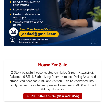
House For Sale
2 Story beautiful house located on Harley Street, Rawalpindi,
Pakistan. 6 BR, 6 Bath, Living Room, Kitchen, Dining Area, and
Terrace. 2nd floor has 3 BR and kitchen. Can be converted into 2-
family house. Beautiful and peaceful area near CMH (Combined
Military Hospital).
Call: +516-637-2742 (New York, USA)