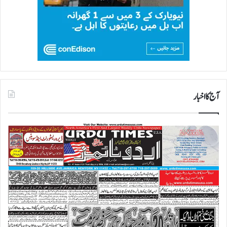
م
ک
ر
د
ی
آج کا اخبار