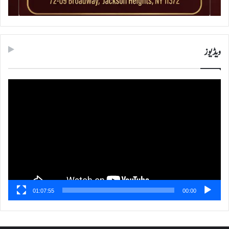
ویڈیوز
ویڈیو
پلیئر
01:07:55
00:00