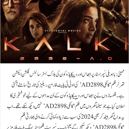
ممبئی: باہو بلی سُپر اسٹار پرابھاس اور دپیکا پڈوکون کی بلاک بسٹر سائنس فکشن ایکشن
تھرلر فلم ‘کالکی 2898 AD’ کی او ٹی ٹی پلیٹ فارم پر ریلیز کی تاریخ سامنے آگئی
ہے۔فلمسازوں نے پرابھاس اور دیپیکا پڈوکون کے اُن مداحوں کے لیے خوشخبری کا
اعلان کیا ہے جو سینما گھروں میں فلم ‘کالکی 2898 AD’ نہیں دیکھ سکے تھے۔اب
یہ مداح گھر بیٹھ کر بھی 2024 کی سب سے زیادہ کمائی کرنے والی بھارتی فلم
‘کالکی 2898 AD’ دیکھ سکیں گے یعنی اب یہ سُپر ہٹ فلم اسٹریمنگ پلیٹ فارمز پر