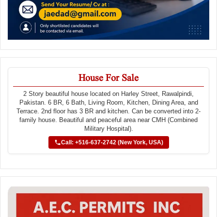
House For Sale
2 Story beautiful house located on Harley Street, Rawalpindi,
Pakistan. 6 BR, 6 Bath, Living Room, Kitchen, Dining Area, and
Terrace. 2nd floor has 3 BR and kitchen. Can be converted into 2-
family house. Beautiful and peaceful area near CMH (Combined
Military Hospital).
Call: +516-637-2742 (New York, USA)