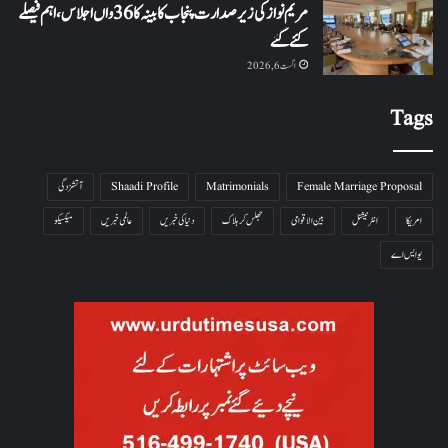
مریم نواز کی زیر صدارت پنجاب کابینہ کا 36واں اجلاس،اہم فیصلے
کئے گئے
اگست 6, 2026
Tags
Female Marriage Proposal
Matrimonials
Shaadi Profile
آتشزدگی
امریکا
انٹرنیشنل
بین الاقوامی
جھلس کر ہلاک
دنیا کی خبریں
عالمی خبریں
میکسیکو
یو ایس اے