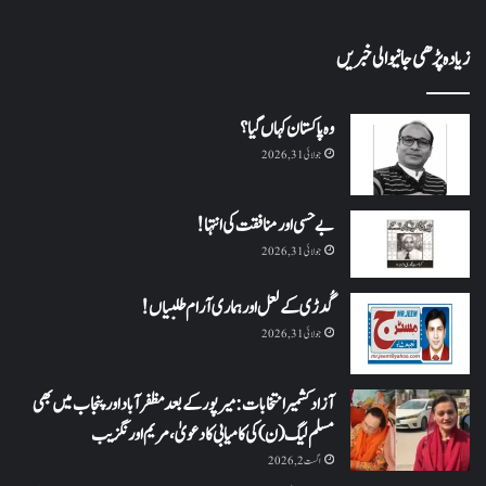
زیادہ پڑھی جانیوالی خبریں
وہ پاکستان کہاں گیا؟
جولائی 31, 2026
بے حسی اور منافقت کی انتہا !
جولائی 31, 2026
گُدڑی کے لعل اور ہماری آرام طلبیاں!
جولائی 31, 2026
آزاد کشمیر انتخابات: میرپور کے بعد مظفرآباد اور پنجاب میں بھی
مسلم لیگ (ن) کی کامیابی کا دعویٰ، مریم اورنگزیب
اگست 2, 2026