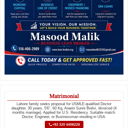
Matrimonial
Lahore family seeks proposal for USMLE-qualified Doctor
daughter, 30 years, 5'6", 60 Kg, Araein Sunni Brelvi, divorced (4
months marriage). Applied for U.S. Residency. Suitable match:
Doctor, Engineer, or Businessman residing in USA.
+92 320 4408226