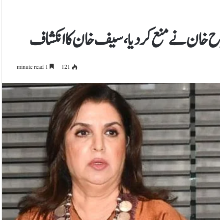
 فرح خان نے منع کردیا، سیف خان کا انکشاف
1 minute read
121