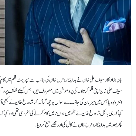
بالی وڈ اداکار سیف علی خان نے ہدایتکارہ فرح خان کی جانب سے سپر ہٹ فلم میں کام
سیف علی خان اپنی فلم کرتاویہ کی پروموشن میں مصروف ہیں، جس کیلئے مختلف پروگ
انٹرویو دیا جس میں میزبان کی جانب سے سوال پوچھا گیا کہ کیا شاہ رخ خان نے کبھ
کہا کہ جی بالکل شاہ رخ خان نے فلم میں ہوں نا میں کام کرنے کی آفر دی تھی اور کہا ک
پھر بعد میں ہدایتکارہ فرح خان نے کال کی اور مجھے منع کردیا۔