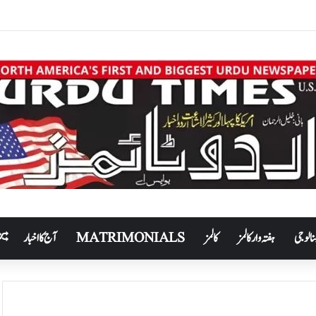
نالوجی
ہفتہ وار کالمز
کالمز
MATRIMONIALS
آج کا اخبار