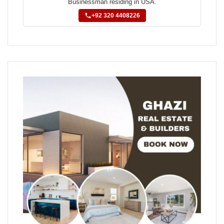
Businessman residing in USA.
+92 320 4408226