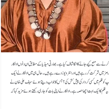
 کرنے سے منع کیے جانے کا انکاشاف کیا ہے۔بھارتی میڈیا کے مطابق ان دنوں اداکار
رامز میں شرکت کر رہے ہیں اور انٹرویوز دے رہے ہیں۔حال ہی میں اداکار نے ایک
ی آپ کو فلم میں کسی کردار کی پیش کش کی؟جس کا جواب دیتے ہوئے سیف علی خان نے
ہ یہ فلم کا ایک بہت اچھا حصہ ہے۔اداکار نے اپنی بات کو جاری رکھتے ہوئے مزید کہا کہ