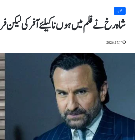
شوبز
شاہ رخ نے فلم میں ہوں نا کیلئے آفر کی لیکن
مئی 17, 2026