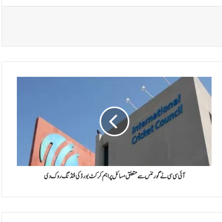
آ
ئ
ی
س
ی
س
ی
ن
ے
گ
آئی سی سی نے گورننس سے متعلق مسائل پر اہم کرکٹ بورڈ کی فنڈنگ روک دی
و
ر
ن
ن