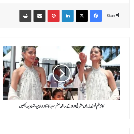
Print
Share via Email
Pinterest
LinkedIn
X
Facebook
Share
ک
ا
ن
ز
ف
ل
م
ف
ی
س
کانز فلم فیسٹیول میں مشرقی انداز کے ساتھ صنم سعید کا شاندار ڈیبیو، تصاویر دیکھیں
ٹ
ی
و
ل