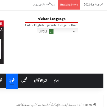
جمعرات, اگست 6 2026
وزیراعظم شہباز شریف سے ایرانی وزیر صنعت کی ملاقات، دوطرفہ تجارت 10 ارب ڈالر تک بڑھانے کے عزم کا اعادہ
Breaking News
Select Language:
Urdu / English /Spanish / Bengali / Hindi
Urdu
ہوم
بین الاقوامی
کھیل
شوبز
ٹیک
Home
/
شوبز
/
شاہ رخ نے فلم میں ہوں نا کیلئے آفر کی لیکن فرح خان نے منع کردیا، سیف خان کا انکشاف