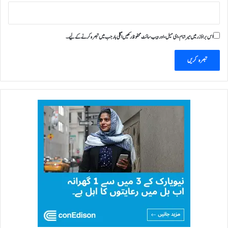
ق
ا
ب
اس براؤزر میں میرا نام، ای میل، اور ویب سائٹ محفوظ رکھیں اگلی بار جب میں تبصرہ کرنے کےلیے۔