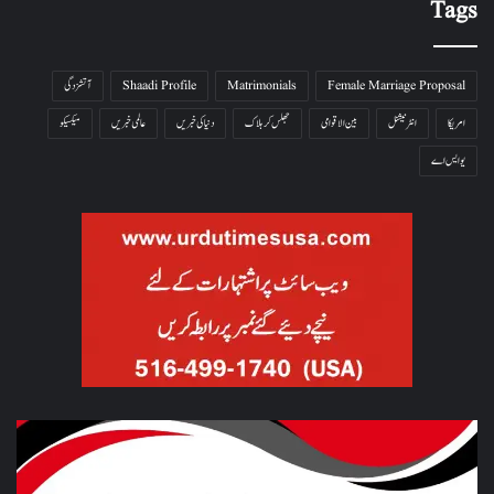
Tags
Female Marriage Proposal
Matrimonials
Shaadi Profile
آتشزدگی
امریکا
انٹرنیشنل
بین الاقوامی
جھلس کر ہلاک
دنیا کی خبریں
عالمی خبریں
میکسیکو
یو ایس اے