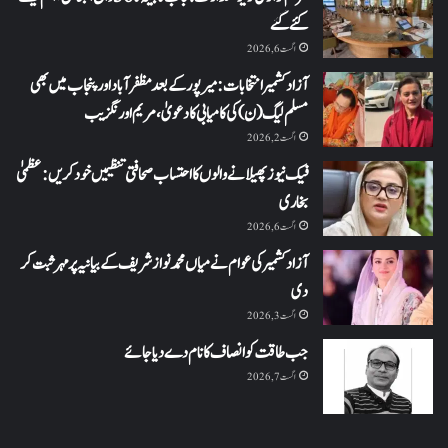
کئے گئے
اگست 6, 2026
آزاد کشمیر انتخابات: میرپور کے بعد مظفرآباد اور پنجاب میں بھی
مسلم لیگ (ن) کی کامیابی کا دعویٰ، مریم اورنگزیب
اگست 2, 2026
فیک نیوز پھیلانے والوں کا احتساب صحافتی تنظیمیں خود کریں: عظمیٰ
بخاری
اگست 6, 2026
آزاد کشمیر کی عوام نے میاں محمد نواز شریف کے بیانیہ پر مہر ثبت کر
دی
اگست 3, 2026
جب طاقت کو انصاف کا نام دے دیا جائے
اگست 7, 2026