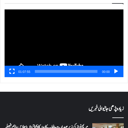
ویڈیو
پلیئر
01:07:55
00:00
زیادہ پڑھی جانیوالی خبریں
مریم نواز کی زیر صدارت پنجاب کابینہ کا 36واں اجلاس،اہم فیصلے