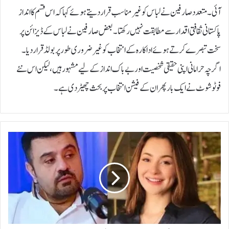
آئی۔متعدد صارفین نے لباس کو غیر مناسب قرار دیتے ہوئے کہا کہ اس قسم کا انداز
پاکستانی ثقافتی اقدار سے مطابقت نہیں رکھتا۔ بعض صارفین نے لباس کے ڈیزائن پر
سخت تبصرے کرتے ہوئے اداکارہ کے انتخاب کو غیر ضروری طور پر بولڈ قرار دیا۔
اگرچہ حرا مانی اپنی حقیقی شخصیت اور بے باک انداز کے لیے مشہور ہیں، لیکن اس نئے
فوٹو شوٹ نے ایک بار پھر ان کے فیشن انتخاب پر بحث چھیڑ دی ہے۔
ا
ح
م
د
ع
ل
ی
ب
ٹ