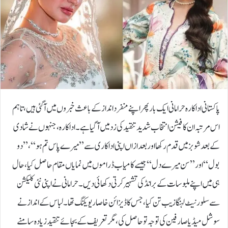
پاکستانی اداکارہ حرا مانی ایک بار پھر اپنے منفرد انداز کے باعث خبروں میں آگئی ہیں، تاہم
اس مرتبہ ان کا فیشن انتخاب شدید تنقید کی زد میں آ گیا ہے۔اداکارہ، جنہوں نے شادی
کے بعد شوبز میں قدم رکھا اور بعد ازاں اپنی اداکاری سے ’’میرے پاس تم ہو‘‘، ’’دو
بول‘‘ اور ’’سن میرے دل‘‘ جیسے کامیاب ڈراموں میں نمایاں مقام حاصل کیا، حال
ہی میں اپنے ملبوسات کے برانڈ کی تشہیر کرتی دکھائی دیں۔حرا مانی نے اپنی نئی کلیکشن
سے سلور نیٹ لہنگا زیب تن کیا، جس کا ڈیزائن خاصا ریویلنگ تھا۔ لباس کے انداز نے
سوشل میڈیا صارفین کی توجہ تو حاصل کی، مگر تعریف کے بجائے تنقید زیادہ سامنے