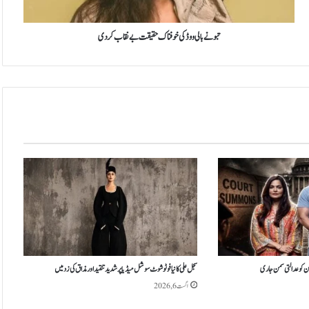
ل
ی
و
تبو نے بالی ووڈ کی خوفناک حقیقت بے نقاب کردی
و
ڈ
ک
ی
خ
و
ف
ن
ا
ک
ح
ق
ی
ق
ت
ب
ہن کو عدالتی سمن جاری
سجل علی کا نیا فوٹو شوٹ سوشل میڈیا پر شدید تنقید اور مذاق کی زد میں
ے
اگست 6, 2026
ن