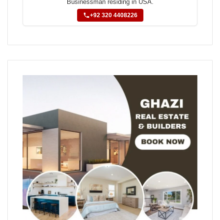
Businessman residing in USA.
+92 320 4408226