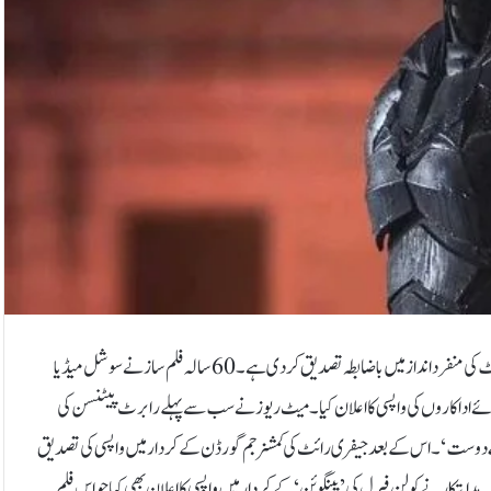
ہدایتکار میٹ ریوز نے بالآخر اپنی آنے والی فلم ’دی بیٹ مین پارٹ ٹو‘ کی مرکزی کاسٹ کی منفرد انداز میں باضابطہ تصدیق کردی ہے۔60 سالہ فلم ساز نے سوشل میڈیا
ہوئے اداکاروں کی واپسی کا اعلان کیا۔میٹ ریوز نے سب سے پہلے رابرٹ پیٹنسن کی
رے دوست‘۔اس کے بعد جیفری رائٹ کی کمشنر جم گورڈن کے کردار میں واپسی کی تصدیق
ایتکار نے کولن فیرل کی ’پینگوئن‘ کے کردار میں واپسی کا اعلان بھی کیا جو اس فلم