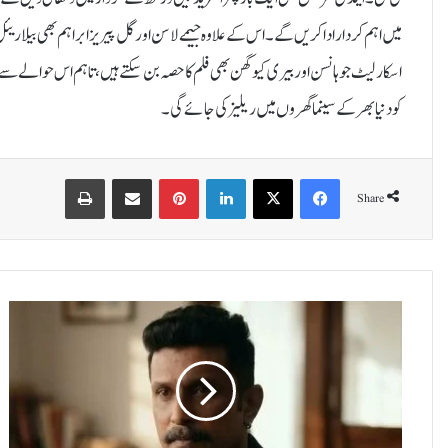
میں اہم کردار ادا کریں گے۔اس کے علاوہ جیمے لاسن اور گل پیریز ابراہم بھی بیلا
کو دنیا بھر کے سینما گھروں میں ریلیز کی جائے گی۔
Print
Share via Email
Pinterest
LinkedIn
X
Facebook
Share
ب
ھ
ا
ر
ت
ی
ا