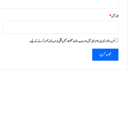
ای میل
*
اس براؤزر میں میرا نام، ای میل، اور ویب سائٹ محفوظ رکھیں اگلی بار جب میں تبصرہ کرنے کےلیے۔