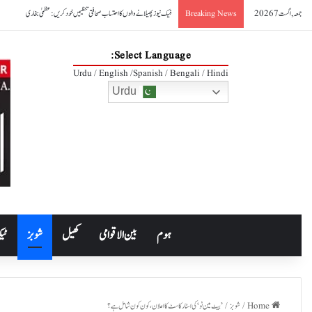
جمعہ, اگست 7 2026
فیک نیوز پھیلانے والوں کا احتساب صحافتی تنظیمیں خود کریں: عظمیٰ بخاری
Breaking News
Select Language:
Urdu / English /Spanish / Bengali / Hindi
Urdu
ہوم
بین الاقوامی
کھیل
شوبز
ٹیک
Home
/
شوبز
/
’بیٹ مین ٹو‘ کی اسٹار کاسٹ کا اعلان، کون کون شامل ہے؟