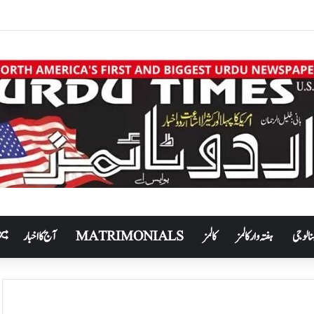
نالوجی
ہفتہ وار کالمز
کالمز
MATRIMONIALS
آج کا اخبار