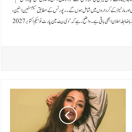
 ریئل اور مارٹینز کے کرداروں میں شامل ہوں گے۔رپورٹس کے مطابق سیبسٹین اسٹین،
اسکارلیٹ جوہانسن اور بیری کیوگھن بھی فلم کا حصہ بن سکتے ہیں، تاہم اس حوالے سے باضابطہ اعلان ابھی باقی ہے۔واضح رہے کہ ’دی بیٹ مین پارٹ ٹو‘ یکم اکتوبر 2027
ت
ب
و
ن
ے
ب
ا