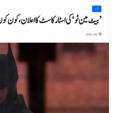
شوبز
’بیٹ مین ٹو‘ کی اسٹار کاسٹ کا اعلان، کون 
مئی 14, 2026