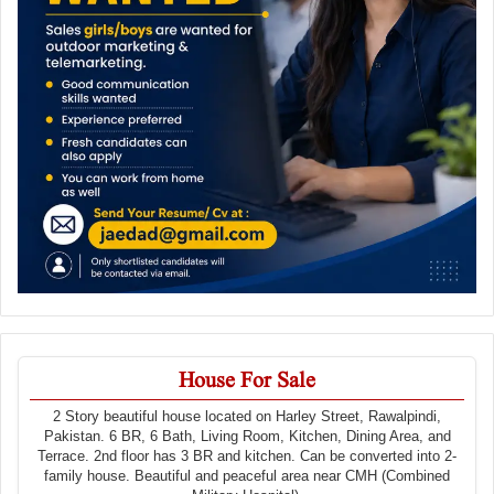
House For Sale
2 Story beautiful house located on Harley Street, Rawalpindi,
Pakistan. 6 BR, 6 Bath, Living Room, Kitchen, Dining Area, and
Terrace. 2nd floor has 3 BR and kitchen. Can be converted into 2-
family house. Beautiful and peaceful area near CMH (Combined