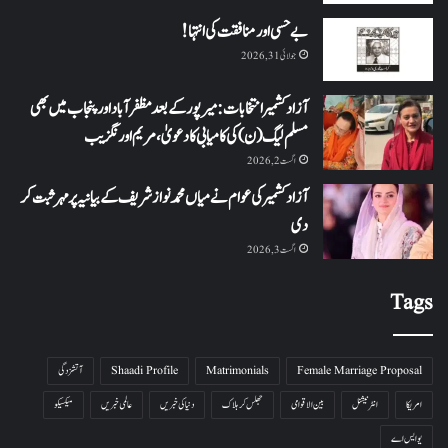
بے حسی اور منافقت کی انتہا !
جولائی 31, 2026
آزاد کشمیر انتخابات: میرپور کے بعد مظفرآباد اور پنجاب میں بھی
مسلم لیگ (ن) کی کامیابی کا دعویٰ، مریم اورنگزیب
اگست 2, 2026
آزاد کشمیر کی عوام نے میاں محمد نواز شریف کے بیانیہ پر مہر ثبت کر
دی
اگست 3, 2026
Tags
Female Marriage Proposal
Matrimonials
Shaadi Profile
آتشزدگی
امریکا
انٹرنیشنل
بین الاقوامی
جھلس کر ہلاک
دنیا کی خبریں
عالمی خبریں
میکسیکو
یو ایس اے