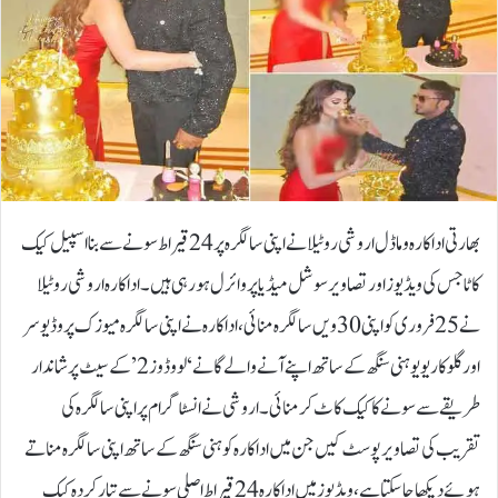
بھارتی اداکارہ و ماڈل اروشی روٹیلا نے اپنی سالگرہ پر 24 قیراط سونے سے بنا اسپیل کیک
کاٹا جس کی ویڈیوز اور تصاویر سوشل میڈیا پر وائرل ہو رہی ہیں۔اداکارہ اروشی روٹیلا
نے 25 فروری کو اپنی 30 ویں سالگرہ منائی، اداکارہ نے اپنی سالگرہ میوزک پروڈیوسر
اور گلوکار یو یو ہنی سنگھ کے ساتھ اپنے آنے والے گانے ‘لوو ڈوز 2’ کے سیٹ پر شاندار
طریقے سے سونے کا کیک کاٹ کر منائی۔اروشی نے انسٹاگرام پر اپنی سالگرہ کی
تقریب کی تصاویر پوسٹ کیں جن میں اداکارہ کو ہنی سنگھ کے ساتھ اپنی سالگرہ مناتے
ہوئے دیکھا جا سکتا ہے، ویڈیوز میں اداکارہ 24 قیراط اصلی سونے سے تیار کردہ کیک