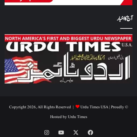
آج کا اخبار
Urdu Times USA
| Proudly
© Copyright 2026, All Rights Reserved |
Hosted by
Urdu Times
Instagram
YouTube
Facebook
X