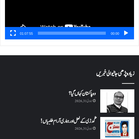
01:07:55
00:00
زیادہ پڑھی جانیوالی خبریں
وہ پاکستان کہاں گیا؟
جولائی 31, 2026
گُدڑی کے لعل اور ہماری آرام طلبیاں!
جولائی 31, 2026