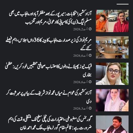
آزاد کشمیر انتخابات: میرپور کے بعد مظفرآباد اور پنجاب میں بھی
مسلم لیگ (ن) کی کامیابی کا دعویٰ، مریم اورنگزیب
اگست 2, 2026
مریم نواز کی زیر صدارت پنجاب کابینہ کا 36واں اجلاس،اہم فیصلے
کئے گئے
اگست 6, 2026
فیک نیوز پھیلانے والوں کا احتساب صحافتی تنظیمیں خود کریں: عظمیٰ
بخاری
اگست 6, 2026
آزاد کشمیر کی عوام نے میاں محمد نواز شریف کے بیانیہ پر مہر ثبت کر
دی
اگست 3, 2026
گورننس کی مضبوطی، اختیارات کی نچلی سطح تک منتقلی وقت کی اہم
ضرورت ہے: قائم مقام گورنر پنجاب ملک محمد احمد خان