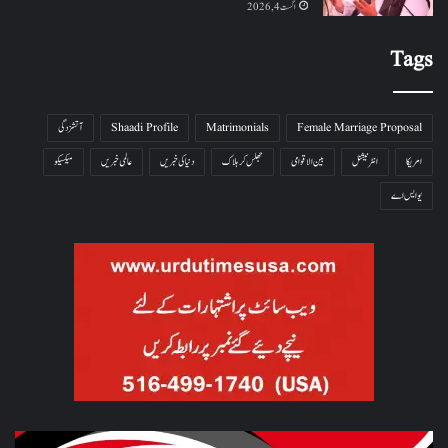
اگست 4, 2026
Tags
Female Marriage Proposal
Matrimonials
Shaadi Profile
آتشزدگی
امریکا
انٹرنیشنل
بین الاقوامی
جھلس کر ہلاک
دنیا کی خبریں
عالمی خبریں
میکسیکو
یو ایس اے