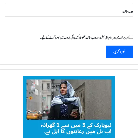
ک
ا
ویب‌ سائٹ
ا
ع
ل
ا
اس براؤزر میں میرا نام، ای میل، اور ویب سائٹ محفوظ رکھیں اگلی بار جب میں تبصرہ کرنے کےلیے۔
ن