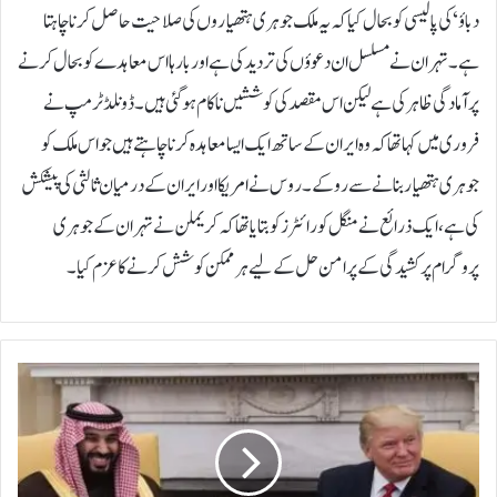
دباؤ‘ کی پالیسی کو بحال کیا کہ یہ ملک جوہری ہتھیاروں کی صلاحیت حاصل کرنا چاہتا
ہے۔تہران نے مسلسل ان دعوؤں کی تردید کی ہے اور بارہا اس معاہدے کو بحال کرنے
پر آمادگی ظاہر کی ہے لیکن اس مقصد کی کوششیں ناکام ہو گئی ہیں۔ڈونلڈ ٹرمپ نے
فروری میں کہا تھا کہ وہ ایران کے ساتھ ایک ایسا معاہدہ کرنا چاہتے ہیں جو اس ملک کو
جوہری ہتھیار بنانے سے روکے۔روس نے امریکا اور ایران کے درمیان ثالثی کی پیشکش
کی ہے، ایک ذرائع نے منگل کو رائٹرز کو بتایا تھا کہ کریملن نے تہران کے جوہری
پروگرام پر کشیدگی کے پرامن حل کے لیے ہر ممکن کوشش کرنے کا عزم کیا۔
س
ع
و
د
ی
ہ