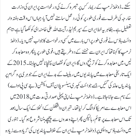
سکتے۔ڈونلڈ ٹرمپ کے ریمارکس پر تبصرہ کرنے کی درخواست پر ایران کی وزارت
خارجہ کی طرف سے فوری طور پر کوئی ردعمل سامنے نہیں آیا، جہاں اس وقت ہفتہ وار
تعطیل ہے۔بظاہر یہ خط ایران کے سپریم لیڈر آیت اللہ علی خامنہ ای کو لکھا گیا ہے، تاہم
وائٹ ہاؤس نے فوری طور پر اس بارے میں کسی درخواست کا جواب نہیں دیا۔ڈونلڈ
ٹرمپ کا کہنا تھا کہ ایران سے نمٹنے کے دو طریقے ہیں، فوجی طور پر یا پھر وہ معاہدہ کر
لیں، میں معاہدہ کرنے کو ترجیح دوں گا، ایران کو نقصان پہنچانا نہیں چاہتا۔2015 کے
ایک تاریخی معاہدے میں پابندیوں میں ریلیف کے بدلے ایران کے جوہری پروگرام پر
پابندیاں عائد کی گئیں، جسے جوائنٹ کمپری ہینسو پلان آف ایکشن (جے سی پی او اے)
کے نام سے جانا جاتا ہے۔ڈونلڈ ٹرمپ نے اپنی پہلی صدارتی مدت میں 2018 میں
اس معاہدے سے امریکا کو الگ کر لیا تھا۔تہران واشنگٹن کے انخلا کے ایک سال بعد
تک اس معاہدے پر قائم رہا لیکن پھر اپنے وعدوں سے پیچھے ہٹنا شروع ہو گیا۔جنوری
میں وائٹ ہاؤس واپسی پر ڈونلڈ ٹرمپ نے ایران کے خلاف پابندیوں کی ’زیادہ سے زیادہ