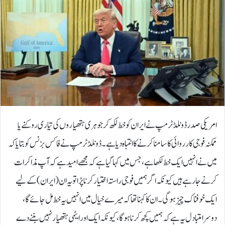
امریکی صدر ڈونلڈ ٹرمپ نے ایران کو خط لکھ کر جوہری ہتھیاروں کی تیاری روکنے یا
ممکنہ فوجی کارروائی کا سامنا کرنے کا انتباہ دیا ہے۔ڈونلڈ ٹرمپ نے فاکس بزنس کو بتایا کہ
میں نے انہیں ایک خط لکھا ہے، جس میں کہا گیا ہے کہ مجھے امید ہے کہ آپ مذاکرات
کرنے جا رہے ہیں کیونکہ اگر ہمیں فوجی راستہ اختیار کرنا پڑا تو یہ ان (ایران) کے لیے
ایک خوفناک چیز ہو گی۔ان کا کہنا تھا کہ میرے خیال میں انہیں یہ خط مل جائے گا،
دوسرا متبادل یہ ہے کہ ہمیں کچھ کرنا ہوگا، کیونکہ ایک اور ایٹمی ہتھیار نہیں بننے دے