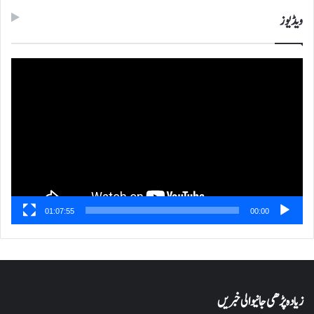
ویڈیوز
ویڈیو
پلیئر
01:07:55
00:00
زیادہ پڑھی جانیوالی خبریں