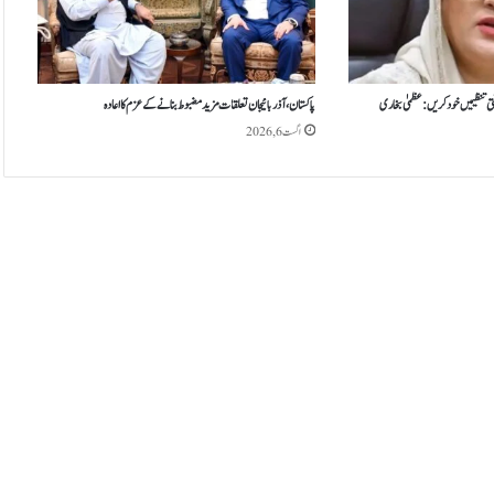
تی تنظیمیں خود کریں: عظمیٰ بخاری
پاکستان، آذربائیجان تعلقات مزید مضبوط بنانے کے عزم کا اعادہ
اگست 6, 2026