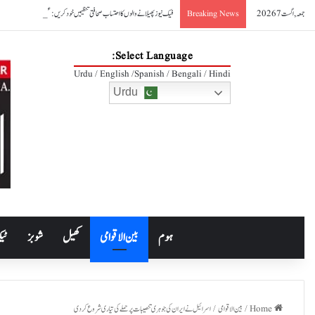
جمعہ, اگست 7 2026
فیک نیوز پھیلانے والوں کا احتساب صحافتی تنظیمیں خود کریں: عظمیٰ بخاری
Breaking News
Select Language:
Urdu / English /Spanish / Bengali / Hindi
Urdu
ہوم
بین الاقوامی
کھیل
شوبز
ٹیک
Home
/
بین الاقوامی
/
اسرائیل نے ایران کی جوہری تنصیبات پر حملے کی تیاری شروع کردی