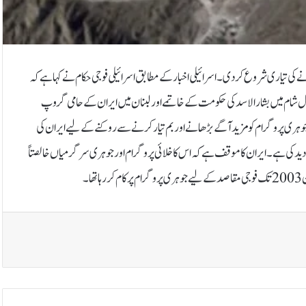
نانے کی تیاری شروع کردی۔اسرائیلی اخبار کے مطابق اسرائیلی فوجی حکام نے کہا ہے کہ
ئیل شام میں بشار الاسد کی حکومت کے خاتمے اورلبنان میں ایران کے حامی گروپ
جوہری پروگرام کو مزید آگے بڑھانے اور بم تیار کرنے سے روکنے کے لیے ایران کی
ردید کی ہے۔ ایران کا موقف ہے کہ اس کا خلائی پروگرام اور جوہری سرگرمیاں خالصتاً
ا۔