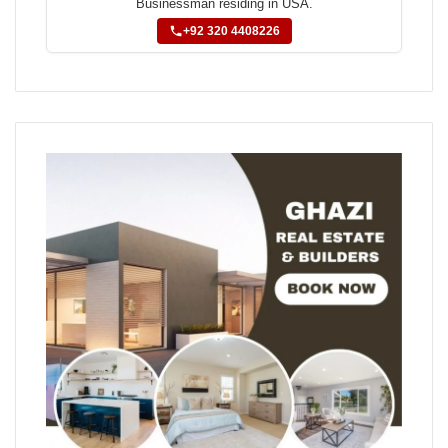
Businessman residing in USA.
+92 320 4408226