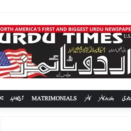
نالوجی
ہفتہ وار کالمز
کالمز
MATRIMONIALS
آج کا اخبار