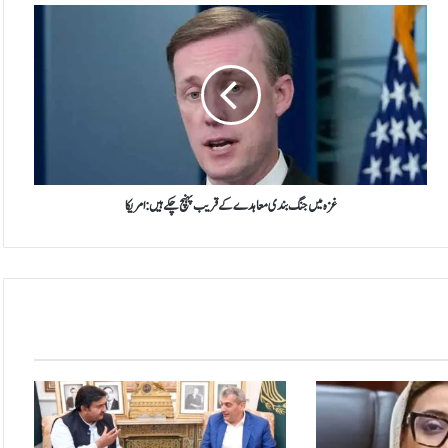
غزہ
میں
جنگ
بندی
معاہدے
کے
قریب
پہنچ
چکے
ہیں:
غزہ میں جنگ بندی معاہدے کے قریب پہنچ چکے ہیں: امریکا
امریکا