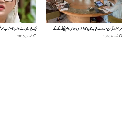
مریم نواز کی زیر صدارت پنجاب کابینہ کا 36واں اجلاس،اہم فیصلے کئے گئے
فیک نیوز پھیلانے والوں کا احتساب صحاف
اگست 6, 2026
اگست 6, 2026