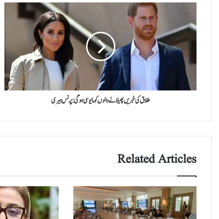
طلاق
کی
خبریں
پھیلانے
والوں
کو
مایوسی
ہوگی:پرنس
ہیری
طلاق کی خبریں پھیلانے والوں کو مایوسی ہوگی:پرنس ہیری
Related Articles